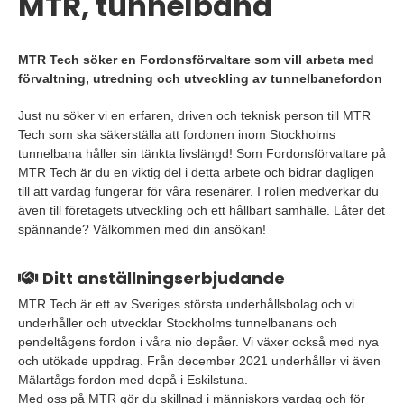
MTR, tunnelbana
MTR Tech söker en Fordonsförvaltare som vill arbeta med
förvaltning, utredning och utveckling av tunnelbanefordon
Just nu söker vi en erfaren, driven och teknisk person till MTR
Tech som ska säkerställa att fordonen inom Stockholms
tunnelbana håller sin tänkta livslängd! Som Fordonsförvaltare på
MTR Tech är du en viktig del i detta arbete och bidrar dagligen
till att vardag fungerar för våra resenärer. I rollen medverkar du
även till företagets utveckling och ett hållbart samhälle. Låter det
spännande? Välkommen med din ansökan!
Ditt anställningserbjudande
MTR Tech är ett av Sveriges största underhållsbolag och vi
underhåller och utvecklar Stockholms tunnelbanans och
pendeltågens fordon i våra nio depåer. Vi växer också med nya
och utökade uppdrag. Från december 2021 underhåller vi även
Mälartågs fordon med depå i Eskilstuna.
Med oss på MTR gör du skillnad i människors vardag och för