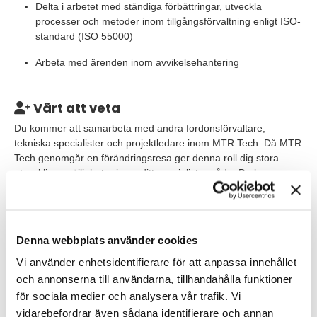
Delta i arbetet med ständiga förbättringar, utveckla
processer och metoder inom tillgångsförvaltning enligt ISO-
standard (ISO 55000)
Arbeta med ärenden inom avvikelsehantering
Värt att veta
Du kommer att samarbeta med andra fordonsförvaltare,
tekniska specialister och projektledare inom MTR Tech. Då MTR
Tech genomgår en förändringsresa ger denna roll dig stora
utvecklingsmöjligheter inom ditt specialistområde. Du kommer
att vara vår specialist inom driftsäkerhet och den som dina
kollegor vänder sig till. Det gör att du dagligen kommer att få
användning av dina pedagogiska och kommunikativa
färdigheter. Tjänsten är placerad i depån i Hammarby vid
Denna webbplats använder cookies
tunnelbanestationen Blåsut.
Vi använder enhetsidentifierare för att anpassa innehållet
och annonserna till användarna, tillhandahålla funktioner
Våra förväntningar
för sociala medier och analysera vår trafik. Vi
För att lyckas i den här rollen tror vi att du har:
vidarebefordrar även sådana identifierare och annan