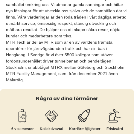
samhället omkring oss. Vi utmanar gamla sanningar och hittar
nya lösningar för att utveckla oss själva och de samhällen där vi
finns. Våra värderingar är den röda tråden i vårt dagliga arbete:
utmärkt service, ömsesidig respekt, ständig utveckling och
mätbara resultat. De hjälper oss att skapa säkra resor, nöjda
kunder och medarbetare som trivs.
MTR Tech är del av MTR som är en av världens främsta
operatörer för järnvägsbunden trafik och har sin bas i
Hongkong. I Sverige är vi över 5500 kollegor som utöver
fordonsunderhållet driver tunnelbanan och pendeltågen i
Stockholm, snabbtåget MTRX mellan Göteborg och Stockholm,
MTR Facility Management, samt från december 2021 även
Mälartåg.
Några av dina förmåner
6 v semester
Kollektiv­avtal
Karriär­möjligheter
Friskvård