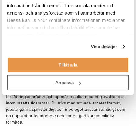
information från din enhet till de sociala medier och
Ingenjörsutbildning eller eftergymnasial utbildning inom
annons- och analysföretag som vi samarbetar med.
teknik eller motsvarande
Dessa kan i sin tur kombinera informationen med annan
Arbetslivserfarenhet från likvärdiga arbetsuppgifter
information som du har tillhandahållit eller som de har
samlat in när du har använt deras tjänster.
Fordonsteknisk kompetens
Visa detaljer
Mycket goda kunskaper i svenska samt engelska i tal och
skrift
Tillåt alla
Arbetslivserfarenhet av arbete med spårbundna fordon och
underhåll är meriterande
Anpassa
Som person är du analytisk, lösningsorienterad, identifierar
förbättringsområden och uppnår resultat med hög kvalitet och
inom utsatta tidsramar. Du trivs med att leda arbetet framåt,
jobbar gärna självständigt och med eget ansvar samtidigt som
du uppskattar teamarbete och har en god kommunikativ
förmåga.