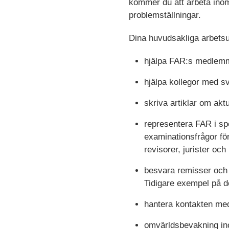
kommer du att arbeta ino
problemställningar.
Dina huvudsakliga arbetsup
hjälpa FAR:s medlemmar
hjälpa kollegor med sv
skriva artiklar om ak
representera FAR i spe
examinationsfrågor för
revisorer, jurister oc
besvara remisser och g
Tidigare exempel på d
hantera kontakten me
omvärldsbevakning in