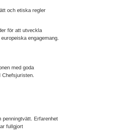
ätt och etiska regler
der för att utveckla
och europeiska engagemang.
tionen med goda
 Chefsjuristen.
m penningtvätt. Erfarenhet
r fullgjort