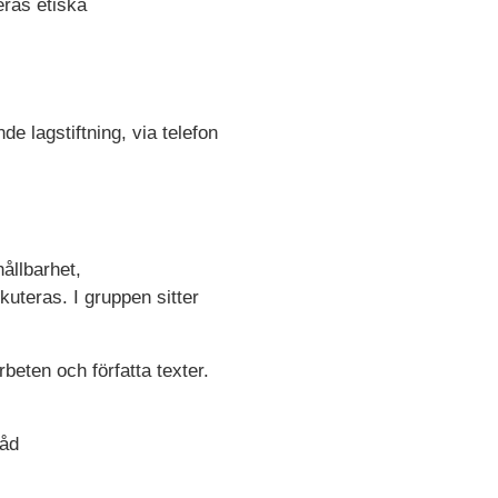
ras etiska
e lagstiftning, via telefon
hållbarhet,
uteras. I gruppen sitter
beten och författa texter.
råd