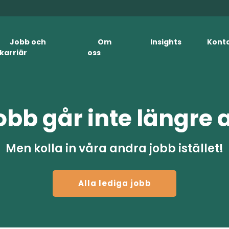
Jobb och
Om
Insights
Kont
karriär
oss
obb går inte längre 
Men kolla in våra andra jobb istället!
Alla lediga jobb