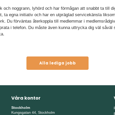
 och noggrann, lyhörd och har förmågan att snabbt ta till di
gt, ta egna initiativ och har en utpräglad servicekänsla liks
rk. Du förväntas återkoppla till medlemmar i medlemsrådgivni
rata i telefon. Du måste även kunna uttrycka dig väl såväl s
ka.
Alla lediga jobb
Våra kontor
Stockholm
Kungsgatan 44, Stockholm