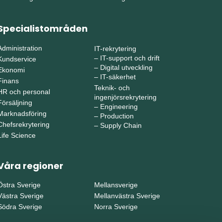
Specialistområden
Administration
IT-rekrytering
–
IT-support och drift
Kundservice
–
Digital utveckling
Ekonomi
–
IT-säkerhet
Finans
Teknik- och
HR och personal
ingenjörsrekrytering
Försäljning
–
Engineering
Marknadsföring
–
Production
Chefsrekrytering
–
Supply Chain
Life Science
Våra regioner
Östra Sverige
Mellansverige
Västra Sverige
Mellanvästra Sverige
Södra Sverige
Norra Sverige