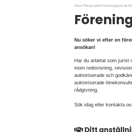
Start
»
Tillsatta jobb
»
Föreningsjurist till 
Förenings
Nu söker vi efter en för
ansökan!
Har du arbetat som jurist 
inom redovisning, revisio
auktoriserade och godkänd
auktoriserade lönekonsult
rådgivning.
Sök idag eller kontakta os
Ditt anställ