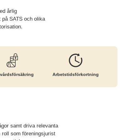
ed årlig
t på SATS och olika
orisation.
vårds­försäkring
Arbetstids­förkortning
gor samt driva relevanta
 roll som föreningsjurist