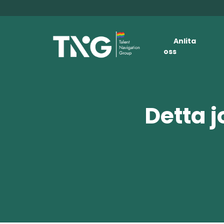
Anlita
oss
Detta j