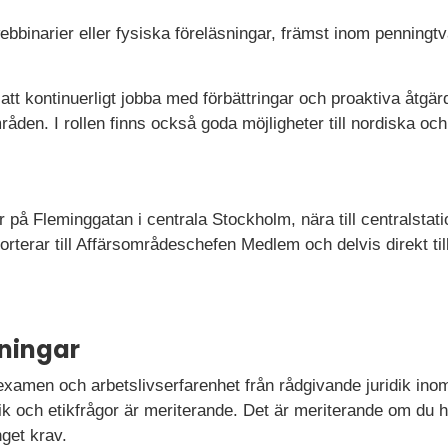
webbinarier eller fysiska föreläsningar, främst inom penningtv
 att kontinuerligt jobba med förbättringar och proaktiva åtgär
råden. I rollen finns också goda möjligheter till nordiska 
r på Fleminggatan i centrala Stockholm, nära till centralsta
terar till Affärsområdeschefen Medlem och delvis direkt till
ningar
examen och arbetslivserfarenhet från rådgivande juridik ino
dik och etikfrågor är meriterande. Det är meriterande om du ha
nget krav.