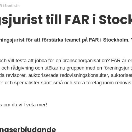
FAR i Stockholm
jurist till FAR i St
eningsjurist för att förstärka teamet på FAR i Stockhol
och vill testa att jobba för en branschorganisation? FAR är 
n och rådgivning och utökar nu gruppen med en föreningsjur
a revisorer, auktoriserade redovisningskonsulter, auktorise
er och specialister samt små och stora företag inom redovis
s om du vill veta mer!
ningserbjudande