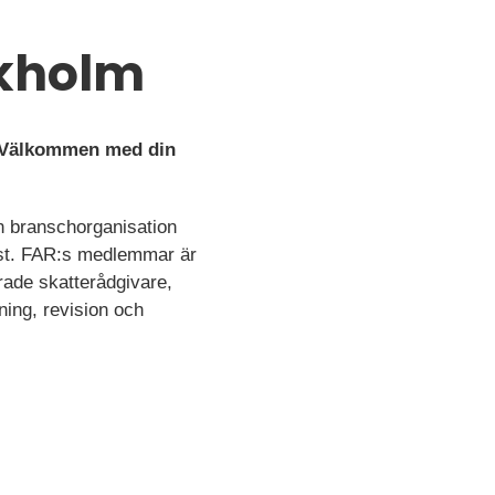
ockholm
m. Välkommen med din
en branschorganisation
ist. FAR:s medlemmar är
rade skatterådgivare,
ning, revision och