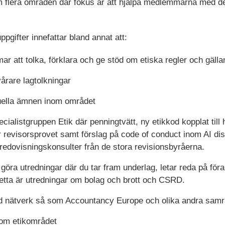
m flera områden där fokus är att hjälpa medlemmarna med de
pgifter innefattar bland annat att:
 att tolka, förklara och ge stöd om etiska regler och gälland
årare lagtolkningar
tuella ämnen inom området
cialistgruppen Etik där penningtvätt, ny etikkod kopplat till 
 revisorsprovet samt förslag på code of conduct inom AI disk
h redovisningskonsulter från de stora revisionsbyråerna.
öra utredningar där du tar fram underlag, letar reda på förar
etta är utredningar om bolag och brott och CSRD.
d nätverk så som Accountancy Europe och olika andra sam
om etikområdet