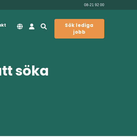
08-21 92 00
akt
Sök lediga
jobb
att söka