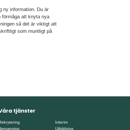
g ny information. Du är
om förmåga att knyta nya
ngen så det är viktigt att
kriftligt som muntligt på
Våra tjänster
Rekrytering
Interim
Bemanning
Utbildning