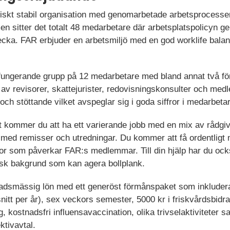
skt stabil organisation med genomarbetade arbetsprocesser
 sitter det totalt 48 medarbetare där arbetsplatspolicyn ger 
ecka. FAR erbjuder en arbetsmiljö med en god worklife bala
fungerande grupp på 12 medarbetare med bland annat två fö
av revisorer, skattejurister, redovisningskonsulter och med
ch stöttande vilket avspeglar sig i goda siffror i medarbet
ist kommer du att ha ett varierande jobb med en mix av rådgi
e med remisser och utredningar. Du kommer att få ordentligt
rågor som påverkar FAR:s medlemmar. Till din hjälp har du ock
isk bakgrund som kan agera bollplank.
nadsmässig lön med ett generöst förmånspaket som inkluder
nitt per år), sex veckors semester, 5000 kr i friskvårdsbidr
g, kostnadsfri influensavaccination, olika trivselaktivitete
ktivavtal.