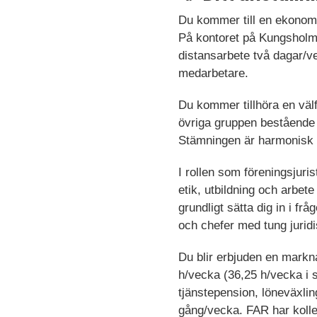
Du kommer till en ekonomi
På kontoret på Kungsholmen
distansarbete två dagar/v
medarbetare.
Du kommer tillhöra en väl
övriga gruppen bestående 
Stämningen är harmonisk o
I rollen som föreningsjur
etik, utbildning och arbet
grundligt sätta dig in i f
och chefer med tung jurid
Du blir erbjuden en mark
h/vecka (36,25 h/vecka i s
tjänstepension, löneväxlin
gång/vecka. FAR har kolle