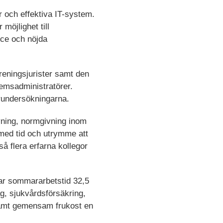
 och effektiva IT-system.
möjlighet till
nce och nöjda
reningsjurister samt den
lemsadministratörer.
arundersökningarna.
vning, normgivning inom
 med tid och utrymme att
så flera erfarna kollegor
ar sommararbetstid 32,5
ag, sjukvårdsförsäkring,
r samt gemensam frukost en