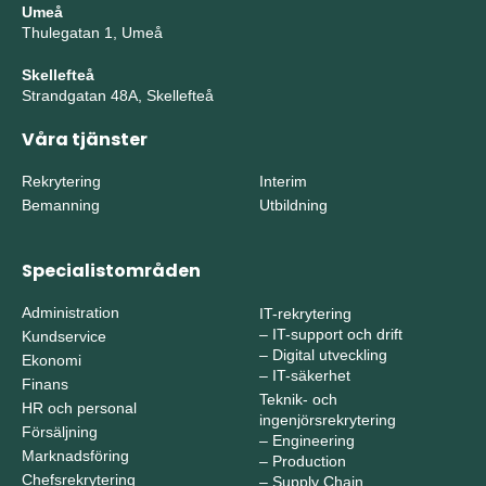
Umeå
Thulegatan 1, Umeå
Skellefteå
Strandgatan 48A, Skellefteå
Våra tjänster
Rekrytering
Interim
Bemanning
Utbildning
Specialistområden
Administration
IT-rekrytering
–
IT-support och drift
Kundservice
–
Digital utveckling
Ekonomi
–
IT-säkerhet
Finans
Teknik- och
HR och personal
ingenjörsrekrytering
Försäljning
–
Engineering
Marknadsföring
–
Production
Chefsrekrytering
–
Supply Chain