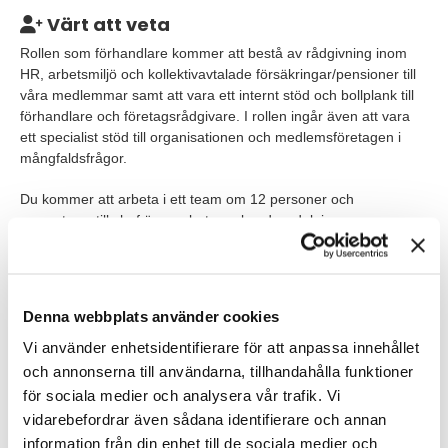
Värt att veta
Rollen som förhandlare kommer att bestå av rådgivning inom
HR, arbetsmiljö och kollektivavtalade försäkringar/pensioner till
våra medlemmar samt att vara ett internt stöd och bollplank till
förhandlare och företagsrådgivare. I rollen ingår även att vara
ett specialist stöd till organisationen och medlemsföretagen i
mångfaldsfrågor.
Du kommer att arbeta i ett team om 12 personer och
rapporterar till chef över arbetsmarknadsavdelningen.
Hos oss på Installatörsföretagen har våra värdeord stor
betydelse för oss och för den kultur som vi skapat. Vi lever
verkligen våra värderingar och agerar alltid utifrån våra
Denna webbplats använder cookies
värdeord; kreativitet, ödmjukhet och personlighet i vårt dagliga
arbete. Du kommer till en vänlig organisation där vi lyssnar på
Vi använder enhetsidentifierare för att anpassa innehållet
varandra, delar med oss av vår kunskap och arbetar
och annonserna till användarna, tillhandahålla funktioner
gemensamt för att nå våra mål.
för sociala medier och analysera vår trafik. Vi
vidarebefordrar även sådana identifierare och annan
Våra förväntningar
information från din enhet till de sociala medier och