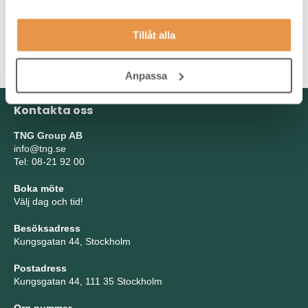
person som genom din nyfikenhet arbetar inkluderande och
visar öppenhet. Vi är övertygade om att de bästa resultaten
Tillåt alla
uppnås genom ett inkluderande och nyfiket förhållningssätt.
Därför är det viktigt för oss att du också tycker det.
Anpassa
Kontakta oss
TNG Group AB
info@tng.se
Tel: 08-21 92 00
Boka möte
Välj dag och tid!
Besöksadress
Kungsgatan 44, Stockholm
Postadress
Kungsgatan 44, 111 35 Stockholm