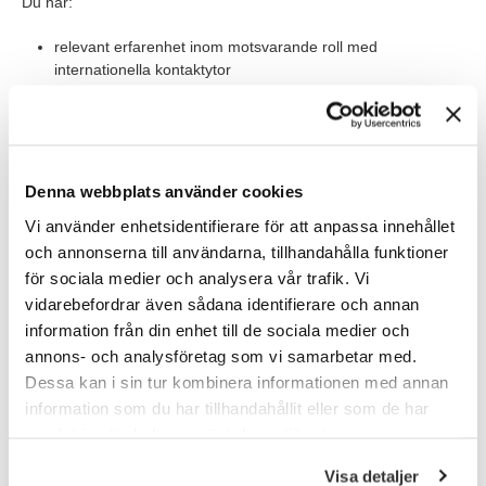
Du har:
relevant erfarenhet inom motsvarande roll med
internationella kontaktytor
akademisk examen eller motsvarande erfarenhet
arbetat med export, B2B och produkter där säljcykeln kan
vara lång (3-18 månader)
Denna webbplats använder cookies
haft team-/personalansvar tidigare
Vi använder enhetsidentifierare för att anpassa innehållet
och annonserna till användarna, tillhandahålla funktioner
du behärskar flytande svenska och engelska i tal och skrift
för sociala medier och analysera vår trafik. Vi
vidarebefordrar även sådana identifierare och annan
För att trivas hos oss så har du ett självklart intresse för
information från din enhet till de sociala medier och
hållbarhet och design. Vi tror att du är en person som drivs av
annons- och analysföretag som vi samarbetar med.
att coacha och leda människor och har ett genuint intresse för
Dessa kan i sin tur kombinera informationen med annan
affärer och att skapa resultat. Med ett starkt engagemang och
information som du har tillhandahållit eller som de har
ett inspirerande ledarskap, skapar du förutsättningar för en
tydlig riktning och ett motiverat team. Vidare har du ett agilt
samlat in när du har använt deras tjänster.
förhållningssätt och drivs att utveckla och förbättra processer
Visa detaljer
och arbetssätt. Vi tror att du är en kommunikativ och lyhörd