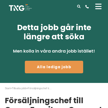
Detta jobb går inte
längre att söka
Men kolla in våra andra jobb istället!
Alla lediga jobb
Start
»
Tillsatta jobb
»
Försäljningschef till Green Furniture Concept
Försäljningschef till