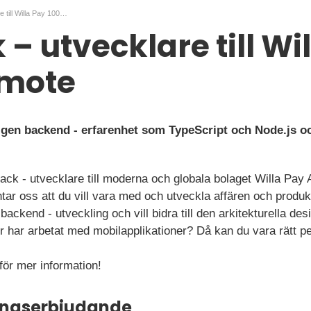
Fullstack – utvecklare till Willa Pay 100 % Remote
 – utvecklare till Wi
emote
igen backend - erfarenhet som TypeScript och Node.js 
stack - utvecklare till moderna och globala bolaget Willa Pay 
tar oss att du vill vara med och utveckla affären och produk
r backend - utveckling och vill bidra till den arkitekturella d
er har arbetat med mobilapplikationer? Då kan du vara rätt p
 för mer information!
ningserbjudande