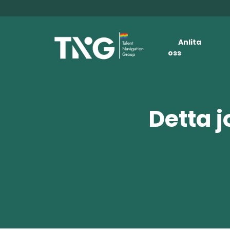
Anlita
oss
Detta j