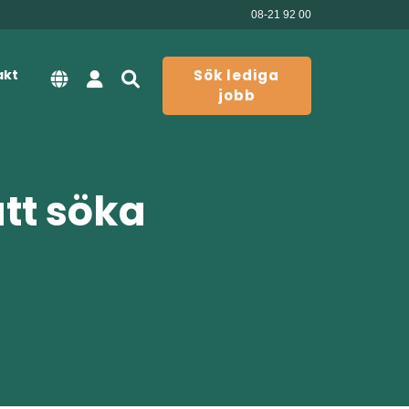
08-21 92 00
akt
Sök lediga
jobb
att söka