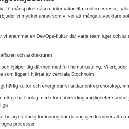
ktivt förmånspaket såsom internationella konferensresor, hä
erbjuder vi mycket annat som vi vet att många utvecklare sö
r vi anammat en DevOps-kultur där varje team äger och är 
affären och arkitekturen
te och hjälper dig därmed med full hemutrustning. Vi erbjud
som ligger i hjärtat av centrala Stockholm
igt härlig kultur och energi där vi andas entreprenörskap, i
m ett globalt bolag med stora utvecklingsmöjligheter samtidig
liga
tat bolag i ständig förändring där du dagligen kommer att u
 mogna processer