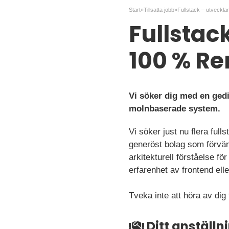
Start
»
Tillsatta jobb
»
Fullstack
100 % R
Vi söker dig med en ged
molnbaserade system.
Vi söker just nu flera full
generöst bolag som förvän
arkitekturell förståelse fö
erfarenhet av frontend ell
Tveka inte att höra av dig
Ditt anställ