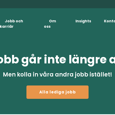
Jobb och
Om
Insights
Kont
karriär
oss
obb går inte längre 
Men kolla in våra andra jobb istället!
Alla lediga jobb