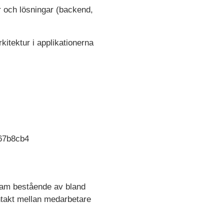
r och lösningar (backend,
rkitektur i applikationerna
567b8cb4
 team bestående av bland
ontakt mellan medarbetare