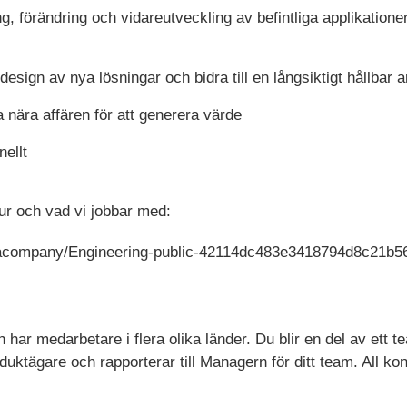
, förändring och vidareutveckling av befintliga applikatione
esign av nya lösningar och bidra till en långsiktigt hållbar a
 nära affären för att generera värde
ellt
r och vad vi jobbar med:
llacompany/Engineering-public-42114dc483e3418794d8c21b
ch har medarbetare i flera olika länder. Du blir en del av ett
uktägare och rapporterar till Managern för ditt team. All k