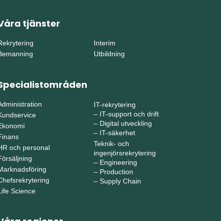
Våra tjänster
Rekrytering
Interim
Bemanning
Utbildning
Specialistområden
Administration
IT-rekrytering
–
IT-support och drift
Kundservice
–
Digital utveckling
Ekonomi
–
IT-säkerhet
Finans
Teknik- och
HR och personal
ingenjörsrekrytering
Försäljning
–
Engineering
Marknadsföring
–
Production
Chefsrekrytering
–
Supply Chain
Life Science