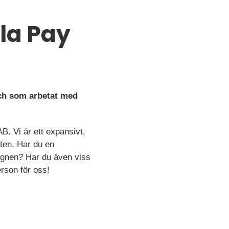
lla Pay
och som arbetat med
AB. Vi är ett expansivt,
ten. Har du en
esignen? Har du även viss
erson för oss!