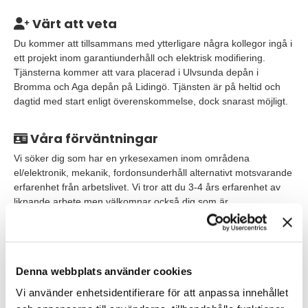
Värt att veta
Du kommer att tillsammans med ytterligare några kollegor ingå i
ett projekt inom garantiunderhåll och elektrisk modifiering.
Tjänsterna kommer att vara placerad i Ulvsunda depån i
Bromma och Aga depån på Lidingö. Tjänsten är på heltid och
dagtid med start enligt överenskommelse, dock snarast möjligt.
Våra förväntningar
Vi söker dig som har en yrkesexamen inom områdena
el/elektronik, mekanik, fordonsunderhåll alternativt motsvarande
erfarenhet från arbetslivet. Vi tror att du 3-4 års erfarenhet av
liknande arbete men välkomnar också dig som är
nyutexaminerad.
För att lyckas i rollen är det även viktigt att du:
Denna webbplats använder cookies
har god kännedom om el, elektronik, mekanik och dess
komponenter
Vi använder enhetsidentifierare för att anpassa innehållet