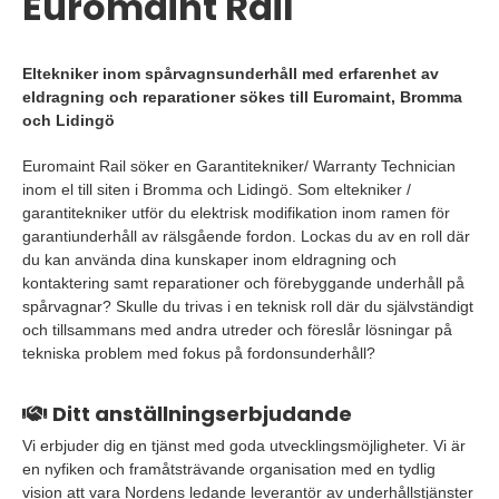
Euromaint Rail
Eltekniker inom spårvagnsunderhåll med erfarenhet av
eldragning och reparationer sökes till Euromaint, Bromma
och Lidingö
Euromaint Rail söker en Garantitekniker/ Warranty Technician
inom el till siten i Bromma och Lidingö. Som eltekniker /
garantitekniker utför du elektrisk modifikation inom ramen för
garantiunderhåll av rälsgående fordon. Lockas du av en roll där
du kan använda dina kunskaper inom eldragning och
kontaktering samt reparationer och förebyggande underhåll på
spårvagnar? Skulle du trivas i en teknisk roll där du självständigt
och tillsammans med andra utreder och föreslår lösningar på
tekniska problem med fokus på fordonsunderhåll?
Ditt anställningserbjudande
Vi erbjuder dig en tjänst med goda utvecklingsmöjligheter. Vi är
en nyfiken och framåtsträvande organisation med en tydlig
vision att vara Nordens ledande leverantör av underhållstjänster