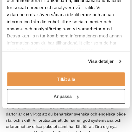
och annonserna till användarna, tillhandahålla funktioner
kan läsa och förstå ritningar, samt felsöka i el-system efter
för sociala medier och analysera vår trafik. Vi
defekta komponenter
vidarebefordrar även sådana identifierare och annan
har mycket god kunskap i elschema- och ritningsläsning
information från din enhet till de sociala medier och
annons- och analysföretag som vi samarbetar med.
har kunskap i hur man använder verktyg och mätutrustning
Dessa kan i sin tur kombinera informationen med annan
såsom multimeter och isolationsprovare etc.
information som du har tillhandahållit eller som de har
har god kännedom om styr- och reglerteknik samt hydraulik
samlat in när du har använt deras tjänster.
och pneumatik
Visa detaljer
Du trivs i en verksamhetsnära roll och som person är du
energisk, lösningsorienterad, flexibel och har en god förmåga att
Tillåt alla
arbeta strukturerat. Det är även viktigt att du självständigt kan
driva ditt arbete framåt och har god samarbetsförmåga för att
lösa komplicerade frågeställningar.
Anpassa
Vi är en multi-nationell och kulturellt skiftande organisation
därför är det viktigt att du behärskar svenska och engelska både
i tal och skrift. Vi förutsätter att du har en god systemvana och
erfarenhet av office paketet samt har lätt för att lära dig nya