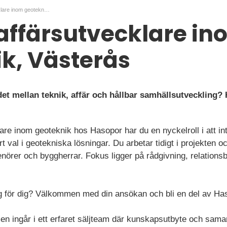
Teknisk affärsutvecklare inom geoteknik, Västerås
affärsutvecklare i
k, Västerås
ndet mellan teknik, affär och hållbar samhällsutveckling
are inom geoteknik hos Hasopor har du en nyckelroll i att in
t val i geotekniska lösningar. Du arbetar tidigt i projekten 
prenörer och byggherrar. Fokus ligger på rådgivning, relation
g för dig? Välkommen med din ansökan och bli en del av Hasop
en ingår i ett erfaret säljteam där kunskapsutbyte och samar