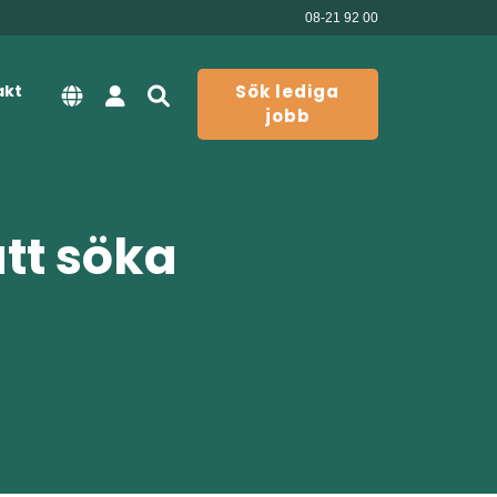
08-21 92 00
akt
Sök lediga
jobb
att söka