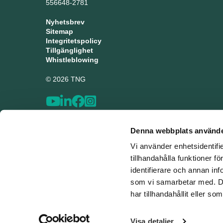
556648-2781
Nyhetsbrev
Sitemap
Integritetspolicy
Tillgänglighet
Whistleblowing
© 2026 TNG
Denna webbplats använde
Vi använder enhetsidentifi
tillhandahålla funktioner f
identifierare och annan inf
som vi samarbetar med. De
har tillhandahållit eller s
Visa detaljer