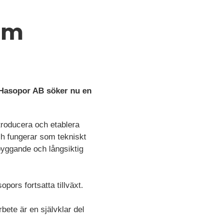
nom
? Hasopor AB söker nu en
troducera och etablera
och fungerar som tekniskt
sbyggande och långsiktig
ors fortsatta tillväxt.
bete är en självklar del