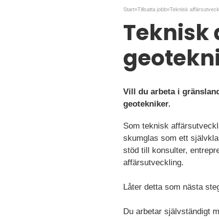
Start
»
Tillsatta jobb
»
Teknisk 
geotekni
Vill du arbeta i gränsla
geotekniker.
Som teknisk affärsutveckl
skumglas som ett självklar
stöd till konsulter, entre
affärsutveckling.
Låter detta som nästa ste
Du arbetar självständigt m