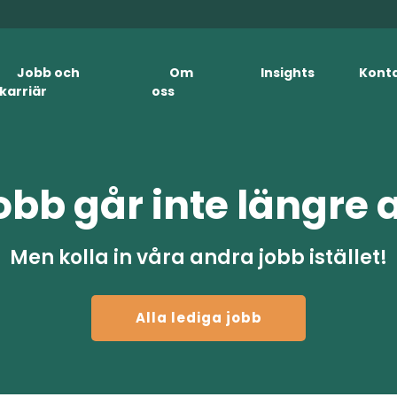
Jobb och
Om
Insights
Kont
karriär
oss
obb går inte längre 
Men kolla in våra andra jobb istället!
Alla lediga jobb