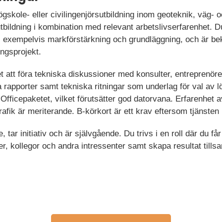
gskole- eller civilingenjörsutbildning inom geoteknik, väg- o
utbildning i kombination med relevant arbetslivserfarenhet. 
, exempelvis markförstärkning och grundläggning, och är bek
ingsprojekt.
et att föra tekniska diskussioner med konsulter, entreprenör
 rapporter samt tekniska ritningar som underlag för val av l
fficepaketet, vilket förutsätter god datorvana. Erfarenhet a
rafik är meriterande.
B-körkort är ett krav eftersom tjänsten 
tar initiativ och är självgående. Du trivs i en roll där du får
er, kollegor och andra intressenter samt skapa resultat til