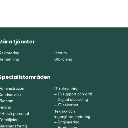
Våra tjänster
Rekrytering
Interim
Bemanning
Utbildning
Specialistområden
Administration
IT-rekrytering
–
IT-support och drift
Kundservice
–
Digital utveckling
Ekonomi
–
IT-säkerhet
Finans
Teknik- och
HR och personal
ingenjörsrekrytering
Försäljning
–
Engineering
Marknadsföring
–
Production