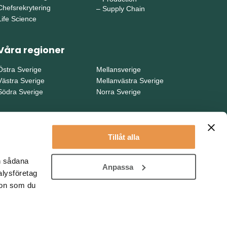
Chefsrekrytering
–
Supply Chain
Life Science
Våra regioner
Östra Sverige
Mellansverige
Västra Sverige
Mellanvästra Sverige
Södra Sverige
Norra Sverige
Tillåt alla
en sådana
Anpassa
alysföretag
ion som du