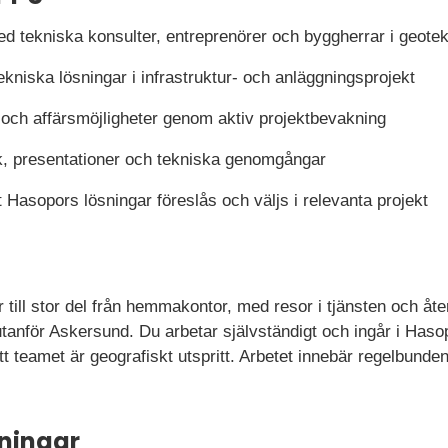
d tekniska konsulter, entreprenörer och byggherrar i geotek
kniska lösningar i infrastruktur- och anläggningsprojekt
t och affärsmöjligheter genom aktiv projektbevakning
 presentationer och tekniska genomgångar
tt Hasopors lösningar föreslås och väljs i relevanta projekt
år till stor del från hemmakontor, med resor i tjänsten och 
anför Askersund. Du arbetar självständigt och ingår i Hasop
tt teamet är geografiskt utspritt. Arbetet innebär regelbun
ningar