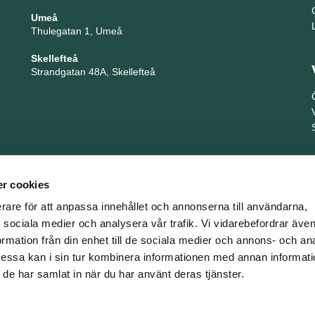
Umeå
Thulegatan 1, Umeå
Skellefteå
Strandgatan 48A, Skellefteå
r cookies
erare för att anpassa innehållet och annonserna till användarna,
ör sociala medier och analysera vår trafik. Vi vidarebefordrar äv
ormation från din enhet till de sociala medier och annons- och an
TNG är en del i företagsgruppen Key People Group
ssa kan i sin tur kombinera informationen med annan informat
om de har samlat in när du har använt deras tjänster.