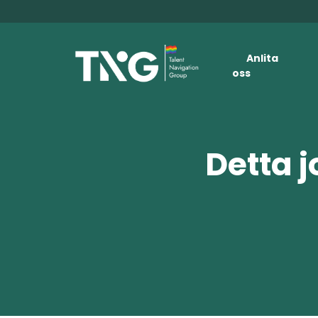
Anlita
oss
Detta j