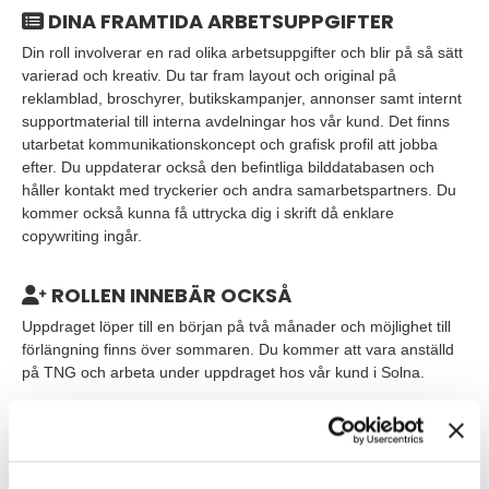
DINA FRAMTIDA ARBETSUPPGIFTER
Din roll involverar en rad olika arbetsuppgifter och blir på så sätt
varierad och kreativ. Du tar fram layout och original på
reklamblad, broschyrer, butikskampanjer, annonser samt internt
supportmaterial till interna avdelningar hos vår kund. Det finns
utarbetat kommunikationskoncept och grafisk profil att jobba
efter. Du uppdaterar också den befintliga bilddatabasen och
håller kontakt med tryckerier och andra samarbetspartners. Du
kommer också kunna få uttrycka dig i skrift då enklare
copywriting ingår.
ROLLEN INNEBÄR OCKSÅ
Uppdraget löper till en början på två månader och möjlighet till
förlängning finns över sommaren. Du kommer att vara anställd
på TNG och arbeta under uppdraget hos vår kund i Solna.
VEM ÄR DU?
Vi tror att du har någon form av eftergymnasial utbildning inom
formgivning och några års arbetslivserfarenhet