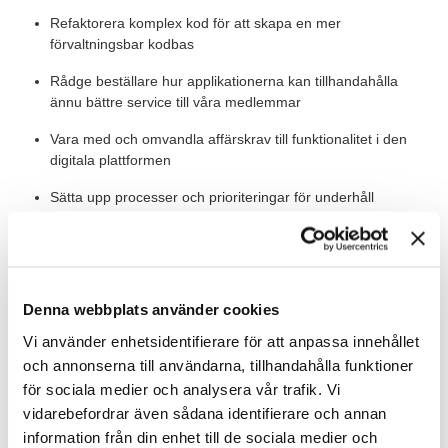
Refaktorera komplex kod för att skapa en mer
förvaltningsbar kodbas
Rådge beställare hur applikationerna kan tillhandahålla
ännu bättre service till våra medlemmar
Vara med och omvandla affärskrav till funktionalitet i den
digitala plattformen
Sätta upp processer och prioriteringar för underhåll
tillsammans med Lösningsarkitekt
ROLLEN INNEBÄR OCKSÅ
Denna webbplats använder cookies
I rollen får du ta mycket eget ansvar över ditt arbete men även
samarbeta med teamet för att tillsammans uppnå era
Vi använder enhetsidentifierare för att anpassa innehållet
gemensamma mål. Du kommer att rapportera till vår CIO Sanna
och annonserna till användarna, tillhandahålla funktioner
Mauritzon, men teamet du arbetar i är självorganiserande.
för sociala medier och analysera vår trafik. Vi
vidarebefordrar även sådana identifierare och annan
Personen vi söker brinner för att utveckla gränssnitt med kod,
men det finns också möjlighet att bredda sig och utvecklas inom
information från din enhet till de sociala medier och