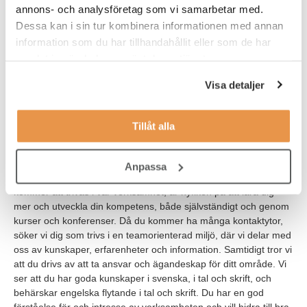
användbarhet (UX) eller gränssnittsdesign. Du kommer
annons- och analysföretag som vi samarbetar med.
uppmuntras till att fördjupa dina kunskaper inom
Dessa kan i sin tur kombinera informationen med annan
gränssnittsutveckling, men ges också möjlighet att bredda dig
information som du har tillhandahållit eller som de har
för att ta ett större ansvar.
samlat in när du har använt deras tjänster.
Du kommer att arbeta från vårt huvudkontor i Lund och sitter
Visa detaljer
därmed mitt i hjärtat av verksamheten Fitness24Seven.
Tillåt alla
VEM ÄR DU?
Vi söker dig som brinner för gränssnittsutveckling, ren kod och
som vill få möjligheten att utveckla gränssnitt på ett företag med
Anpassa
ett starkt varumärke och stor användarbas. Vi tror att du som
kommer att trivas i vår verksamhet, är nyfiken på att lära dig
mer och utveckla din kompetens, både självständigt och genom
kurser och konferenser. Då du kommer ha många kontaktytor,
söker vi dig som trivs i en teamorienterad miljö, där vi delar med
oss av kunskaper, erfarenheter och information. Samtidigt tror vi
att du drivs av att ta ansvar och ägandeskap för ditt område. Vi
ser att du har goda kunskaper i svenska, i tal och skrift, och
behärskar engelska flytande i tal och skrift. Du har en god