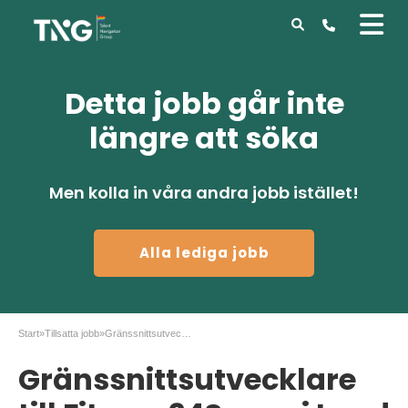
Detta jobb går inte
längre att söka
Men kolla in våra andra jobb istället!
Alla lediga jobb
Start
»
Tillsatta jobb
»
Gränssnittsutvecklare till Fitness24Seven i Lund
Gränssnittsutvecklare