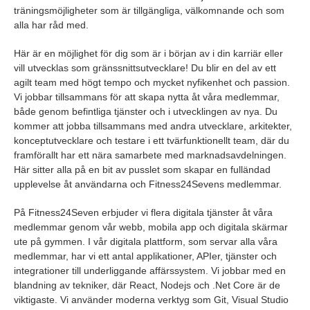
träningsmöjligheter som är tillgängliga, välkomnande och som
alla har råd med.
Här är en möjlighet för dig som är i början av i din karriär eller
vill utvecklas som gränssnittsutvecklare! Du blir en del av ett
agilt team med högt tempo och mycket nyfikenhet och passion.
Vi jobbar tillsammans för att skapa nytta åt våra medlemmar,
både genom befintliga tjänster och i utvecklingen av nya. Du
kommer att jobba tillsammans med andra utvecklare, arkitekter,
konceptutvecklare och testare i ett tvärfunktionellt team, där du
framförallt har ett nära samarbete med marknadsavdelningen.
Här sitter alla på en bit av pusslet som skapar en fulländad
upplevelse åt användarna och Fitness24Sevens medlemmar.
På Fitness24Seven erbjuder vi flera digitala tjänster åt våra
medlemmar genom vår webb, mobila app och digitala skärmar
ute på gymmen. I vår digitala plattform, som servar alla våra
medlemmar, har vi ett antal applikationer, APIer, tjänster och
integrationer till underliggande affärssystem. Vi jobbar med en
blandning av tekniker, där React, Nodejs och .Net Core är de
viktigaste. Vi använder moderna verktyg som Git, Visual Studio