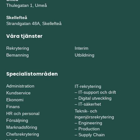
Thulegatan 1, Umeå
Skellefteå
Strandgatan 48A, Skellefteå
Våra tjänster
Rekrytering
Interim
Bemanning
Utbildning
Specialistområden
Administration
IT-rekrytering
–
IT-support och drift
Kundservice
–
Digital utveckling
Ekonomi
–
IT-säkerhet
Finans
Teknik- och
HR och personal
ingenjörsrekrytering
Försäljning
–
Engineering
Marknadsföring
–
Production
Chefsrekrytering
–
Supply Chain