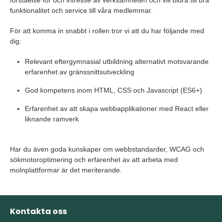
förståelse för och intresse av verksamheten och vill bidra till bra
funktionalitet och service till våra medlemmar.
För att komma in snabbt i rollen tror vi att du har följande med
dig:
Relevant eftergymnasial utbildning alternativt motsvarande
erfarenhet av gränssnittsutveckling
God kompetens inom HTML, CSS och Javascript (ES6+)
Erfarenhet av att skapa webbapplikationer med React eller
liknande ramverk
Har du även goda kunskaper om webbstandarder, WCAG och
sökmotoroptimering och erfarenhet av att arbeta med
molnplattformar är det meriterande.
Kontakta oss