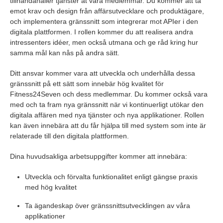
tillhandahåller tjänster åt våra medlemmar. Du kommer att ta
emot krav och design från affärsutvecklare och produktägare,
och implementera gränssnitt som integrerar mot APIer i den
digitala plattformen. I rollen kommer du att realisera andra
intressenters idéer, men också utmana och ge råd kring hur
samma mål kan nås på andra sätt.
Ditt ansvar kommer vara att utveckla och underhålla dessa
gränssnitt på ett sätt som innebär hög kvalitet för
Fitness24Seven och dess medlemmar. Du kommer också vara
med och ta fram nya gränssnitt när vi kontinuerligt utökar den
digitala affären med nya tjänster och nya applikationer. Rollen
kan även innebära att du får hjälpa till med system som inte är
relaterade till den digitala plattformen.
Dina huvudsakliga arbetsuppgifter kommer att innebära:
Utveckla och förvalta funktionalitet enligt gängse praxis
med hög kvalitet
Ta ägandeskap över gränssnittsutvecklingen av våra
applikationer