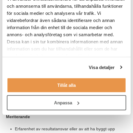
på svenskt medborgarskap.
och annonserna till användarna, tillhandahålla funktioner
för sociala medier och analysera vår trafik. Vi
vidarebefordrar även sådana identifierare och annan
Våra förväntningar
information från din enhet till de sociala medier och
Måste krav
annons- och analysföretag som vi samarbetar med.
Dessa kan i sin tur kombinera informationen med annan
Erfarenhet av att leda personal inom service, installation, el
information som du har tillhandahållit eller som de har
eller liknande teknisk verksamhet
samlat in när du har använt deras tjänster.
God erfarenhet av kunddialog och att bygga relationer
Visa detaljer
Grundläggande affärsförståelse (budget, planering,
uppföljning)
Tillåt alla
B-körkort
God svenska i tal och skrift
Anpassa
Meriterande
Erfarenhet av resultatansvar eller av att ha byggt upp