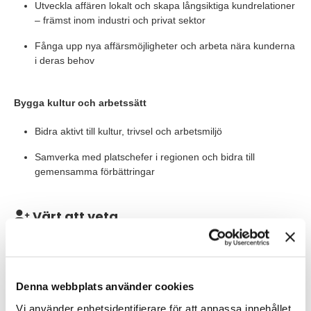
Utveckla affären lokalt och skapa långsiktiga kundrelationer
– främst inom industri och privat sektor
Fånga upp nya affärsmöjligheter och arbeta nära kunderna
i deras behov
Bygga kultur och arbetssätt
Bidra aktivt till kultur, trivsel och arbetsmiljö
Samverka med platschefer i regionen och bidra till
gemensamma förbättringar
Värt att veta
Rollen är placerad i Norrköping och du rapporterar till
regionchef. Du kommer leda ett team om ett tiotal medarbetare
och blir en del av ett ledningsforum med dina kollegor från
Linköping, Nyköping och Örebro. Vi ser gärna att du kan vara på
Denna webbplats använder cookies
plats regelbundet och erbjuder viss flexibilitet. Tjänsten omfattar
Vi använder enhetsidentifierare för att anpassa innehållet
säkerhetsprövning (bakgrundskontroll och registerkontroll). Krav