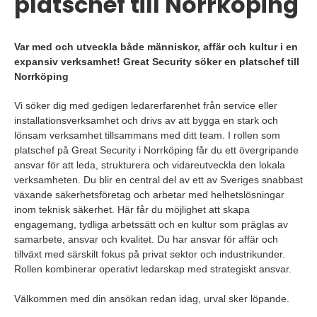
platschef till Norrköping
Var med och utveckla både människor, affär och kultur i en
expansiv verksamhet! Great Security söker en platschef till
Norrköping
Vi söker dig med gedigen ledarerfarenhet från service eller
installationsverksamhet och drivs av att bygga en stark och
lönsam verksamhet tillsammans med ditt team. I rollen som
platschef på Great Security i Norrköping får du ett övergripande
ansvar för att leda, strukturera och vidareutveckla den lokala
verksamheten. Du blir en central del av ett av Sveriges snabbast
växande säkerhetsföretag och arbetar med helhetslösningar
inom teknisk säkerhet. Här får du möjlighet att skapa
engagemang, tydliga arbetssätt och en kultur som präglas av
samarbete, ansvar och kvalitet. Du har ansvar för affär och
tillväxt med särskilt fokus på privat sektor och industrikunder.
Rollen kombinerar operativt ledarskap med strategiskt ansvar.
Välkommen med din ansökan redan idag, urval sker löpande.