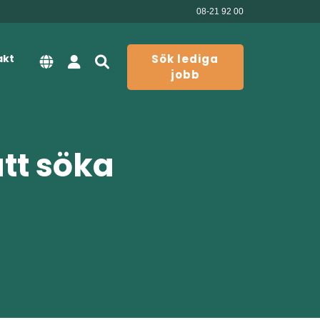
08-21 92 00
akt
Sök lediga
jobb
att söka