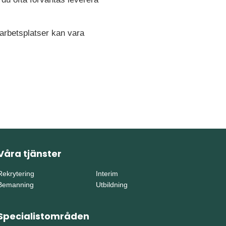
 arbetsplatser kan vara
Våra tjänster
Rekrytering
Interim
Bemanning
Utbildning
Specialistområden