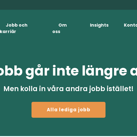
Jobb och
Om
Insights
Kont
karriär
oss
obb går inte längre 
Men kolla in våra andra jobb istället!
Alla lediga jobb