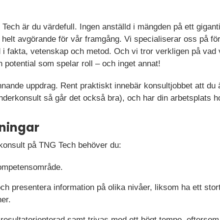
ch är du värdefull. Ingen anställd i mängden på ett giganti
helt avgörande för vår framgång. Vi specialiserar oss på fö
 fakta, vetenskap och metod. Och vi tror verkligen på vad v
potential som spelar roll – och inget annat!
pännande uppdrag. Rent praktiskt innebär konsultjobbet att du
underkonsult så går det också bra), och har din arbetsplats 
ningar
m konsult på TNG Tech behöver du:
 kompetensområde.
presentera information på olika nivåer, liksom ha ett stort
ner.
resultatorienterad samt trivas med ett högt tempo, eftersom