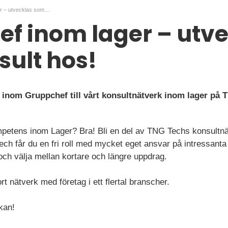
Gruppchef inom lager – utvecklas som konsult hos!
f inom lager – utv
ult hos!
 inom Gruppchef till vårt konsultnätverk inom lager på 
mpetens inom Lager? Bra! Bli en del av TNG Techs konsultn
ch får du en fri roll med mycket eget ansvar på intressanta 
 och välja mellan kortare och längre uppdrag.
t nätverk med företag i ett flertal branscher.
kan!