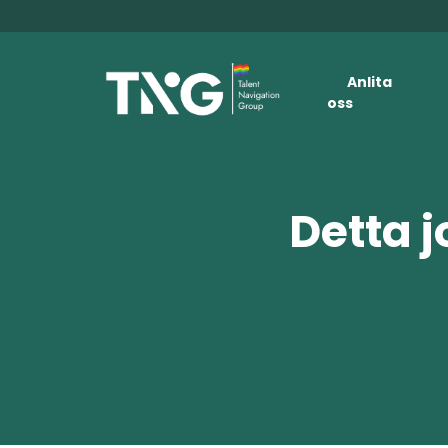
Anlita
oss
Detta j