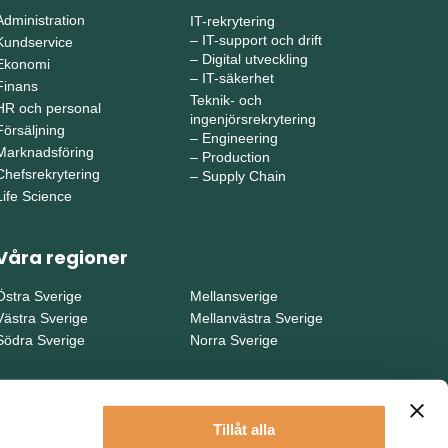
Administration
IT-rekrytering
–
IT-support och drift
Kundservice
–
Digital utveckling
Ekonomi
–
IT-säkerhet
Finans
Teknik- och
HR och personal
ingenjörsrekrytering
Försäljning
–
Engineering
Marknadsföring
–
Production
Chefsrekrytering
–
Supply Chain
Life Science
Våra regioner
Östra Sverige
Mellansverige
Västra Sverige
Mellanvästra Sverige
Södra Sverige
Norra Sverige
Tillåt alla