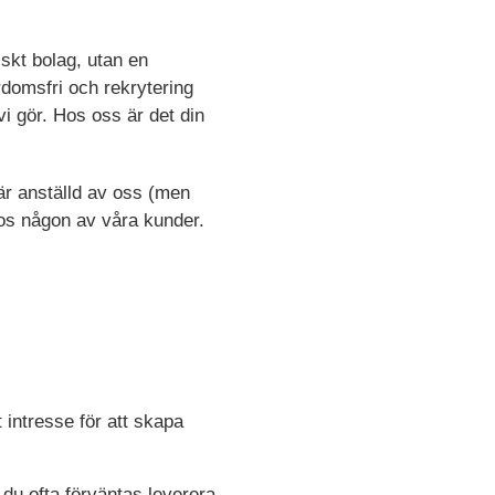
skt bolag, utan en
rdomsfri och rekrytering
i gör. Hos oss är det din
 är anställd av oss (men
hos någon av våra kunder.
 intresse för att skapa
 du ofta förväntas leverera