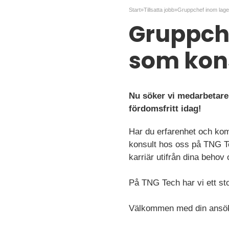
Start
»
Tillsatta jobb
»
Gruppche
som kons
Nu söker vi medarbetare
fördomsfritt idag!
Har du erfarenhet och ko
konsult hos oss på TNG Te
karriär utifrån dina behov
På TNG Tech har vi ett stor
Välkommen med din ansö