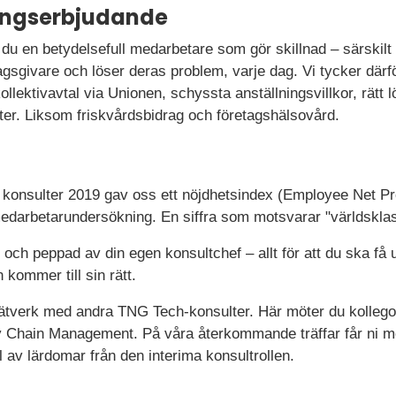
ningserbjudande
du en betydelsefull medarbetare som gör skillnad – särskilt 
gsgivare och löser deras problem, varje dag. Vi tycker därför
llektivavtal via Unionen, schyssta anställningsvillkor, rätt l
er. Liksom friskvårdsbidrag och företagshälsovård.
a konsulter 2019 gav oss ett nöjdhetsindex (Employee Net Pr
darbetarundersökning. En siffra som motsvarar "världsklas
d och peppad av din egen konsultchef – allt för att du ska få
kommer till sin rätt.
 nätverk med andra TNG Tech-konsulter. Här möter du kollego
 Chain Management. På våra återkommande träffar får ni möj
l av lärdomar från den interima konsultrollen.