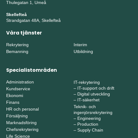
Thulegatan 1, Umeå
Skellefteå
Strandgatan 48A, Skellefteå
Våra tjänster
Rekrytering
Interim
Bemanning
Utbildning
Specialistområden
Administration
IT-rekrytering
–
IT-support och drift
Kundservice
–
Digital utveckling
Ekonomi
–
IT-säkerhet
Finans
Teknik- och
HR och personal
ingenjörsrekrytering
Försäljning
–
Engineering
Marknadsföring
–
Production
Chefsrekrytering
–
Supply Chain
Life Science