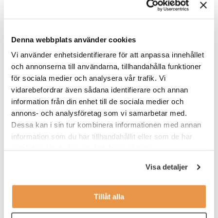
Sveriges bästa ledarutbildningar. Här utvecklas du som ledare
oavsett tidigare erfarenhet och bygger specifik kunskap kring att
leda personer med funktionsnedsättning. Här lär du känna
kollegor runtom i landet, bygger nätverk och utväxlar
Denna webbplats använder cookies
erfarenheter.
Vi använder enhetsidentifierare för att anpassa innehållet
Även om du är en del av ett större chefsteam, kommer du
och annonserna till användarna, tillhandahålla funktioner
tillsammans med tre andra Gruppchefer Rehab vara de som
för sociala medier och analysera vår trafik. Vi
tillför specialistkunskap och expertis inom området rehabilitering
vidarebefordrar även sådana identifierare och annan
till de andra cheferna. Placeringsorten är Sundsvall
eller annan
information från din enhet till de sociala medier och
ort inom distriktet enligt överenskommelse. D
u kommer arbeta
annons- och analysföretag som vi samarbetar med.
inom hela Västernorrland och Jämtland. Som Gruppchef Rehab
rapporterar du direkt till Verksamhetschef.
Dessa kan i sin tur kombinera informationen med annan
information som du har tillhandahållit eller som de har
samlat in när du har använt deras tjänster.
Våra förväntningar
Visa detaljer
Erfarenhet av dokumentation av rehabiliteringsärenden
Erfarenhet av att leda andra
Tillåt alla
Arbetat med rehabilitering, arbetsanpassning och mer
komplexa ärenden