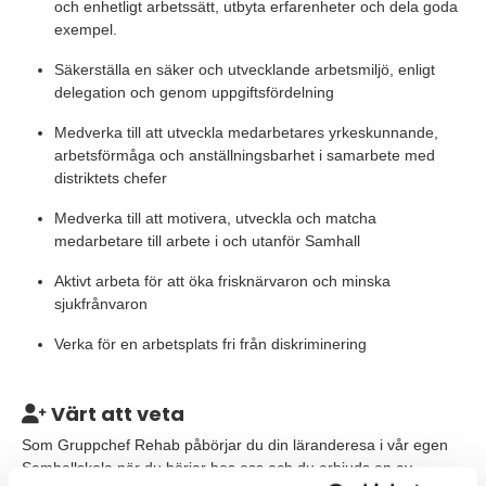
och enhetligt arbetssätt, utbyta erfarenheter och dela goda
exempel.
Säkerställa en säker och utvecklande arbetsmiljö, enligt
delegation och genom uppgiftsfördelning
Medverka till att utveckla medarbetares yrkeskunnande,
arbetsförmåga och anställningsbarhet i samarbete med
distriktets chefer
Medverka till att motivera, utveckla och matcha
medarbetare till arbete i och utanför Samhall
Aktivt arbeta för att öka frisknärvaron och minska
sjukfrånvaron
Verka för en arbetsplats fri från diskriminering
Värt att veta
Som Gruppchef Rehab påbörjar du din läranderesa i vår egen
Samhallskola när du börjar hos oss och du erbjuds en av