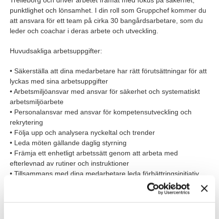
Trelleborg och driver arbetet framåt med fokus på säkerhet,
punktlighet och lönsamhet. I din roll som Gruppchef kommer du
att ansvara för ett team på cirka 30 bangårdsarbetare, som du
leder och coachar i deras arbete och utveckling.
Huvudsakliga arbetsuppgifter:
• Säkerställa att dina medarbetare har rätt förutsättningar för att
lyckas med sina arbetsuppgifter
• Arbetsmiljöansvar med ansvar för säkerhet och systematiskt
arbetsmiljöarbete
• Personalansvar med ansvar för kompetensutveckling och
rekrytering
• Följa upp och analysera nyckeltal och trender
• Leda möten gällande daglig styrning
• Främja ett enhetligt arbetssätt genom att arbeta med
efterlevnad av rutiner och instruktioner
• Tillsammans med dina medarbetare leda förbättringsinitiativ,
bland annat med hjälp av systematisk problemlösning
ROLLEN INNEBÄR OCKSÅ