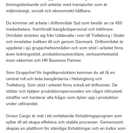
lösningstänkande och arbetar med transporter som är
miljömässigt, socialt och ekonomiskt hållbara.
Du kommer att arbeta i driftområde Syd som består av ca 450
medarbetare, framförallt bangårdspersonal och lokförare.
Området sträcker sig från Uddevalla i norr till Trelleborg i Söder
och innefattar trafiken till och genom Danmark. Driftområdet är
uppdelat i sju gruppchefsområden och som stöd i arbetet finns
även ledningsstöd, produktionsutvecklare, verksamhetsstöd
inom säkerhet och HR Business Partner.
Som Gruppchef för logistikproduktion kommer du att få en
central roll och leda bangårdarna i Helsingborg och
Trelleborg. Som stöd i arbetet finns också ett driftcenter. De
stöttar och hjälper produktionspersonalen om något oförutsett
inträffar och hanterar alla frågor som dyker upp i produktion
under utförandet.
Green Cargo är mitt i ett omfattande förbättringsprogram som
syftar till att skapa effektiva och stabila processer. Gemensamt
skapas en plattform för ständiga förbättringar och en kultur som