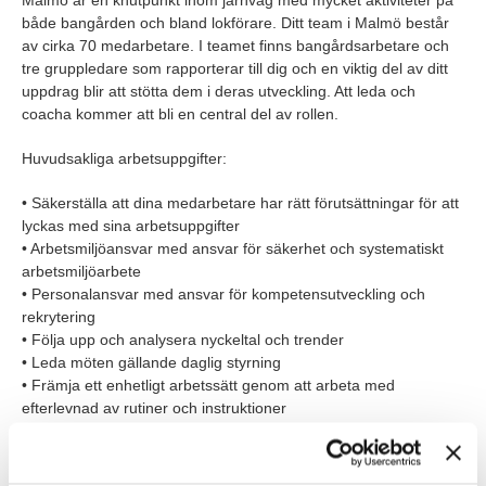
Malmö är en knutpunkt inom järnväg med mycket aktiviteter på
både bangården och bland lokförare. Ditt team i Malmö består
av cirka 70 medarbetare. I teamet finns bangårdsarbetare och
tre gruppledare som rapporterar till dig och en viktig del av ditt
uppdrag blir att stötta dem i deras utveckling. Att leda och
coacha kommer att bli en central del av rollen.
Huvudsakliga arbetsuppgifter:
• Säkerställa att dina medarbetare har rätt förutsättningar för att
lyckas med sina arbetsuppgifter
• Arbetsmiljöansvar med ansvar för säkerhet och systematiskt
arbetsmiljöarbete
• Personalansvar med ansvar för kompetensutveckling och
rekrytering
• Följa upp och analysera nyckeltal och trender
• Leda möten gällande daglig styrning
• Främja ett enhetligt arbetssätt genom att arbeta med
efterlevnad av rutiner och instruktioner
• Tillsammans med dina medarbetare leda förbättringsinitiativ
med hjälp av bland annat systematisk problemlösning