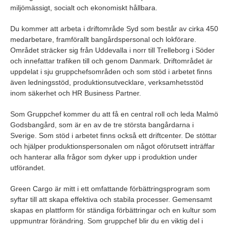
miljömässigt, socialt och ekonomiskt hållbara.
Du kommer att arbeta i driftområde Syd som består av cirka 450
medarbetare, framförallt bangårdspersonal och lokförare.
Området sträcker sig från Uddevalla i norr till Trelleborg i Söder
och innefattar trafiken till och genom Danmark. Driftområdet är
uppdelat i sju gruppchefsområden och som stöd i arbetet finns
även ledningsstöd, produktionsutvecklare, verksamhetsstöd
inom säkerhet och HR Business Partner.
Som Gruppchef kommer du att få en central roll och leda Malmö
Godsbangård, som är en av de tre största bangårdarna i
Sverige. Som stöd i arbetet finns också ett driftcenter. De stöttar
och hjälper produktionspersonalen om något oförutsett inträffar
och hanterar alla frågor som dyker upp i produktion under
utförandet.
Green Cargo är mitt i ett omfattande förbättringsprogram som
syftar till att skapa effektiva och stabila processer. Gemensamt
skapas en plattform för ständiga förbättringar och en kultur som
uppmuntrar förändring. Som gruppchef blir du en viktig del i