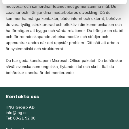
arbetet. Som ledare ger du teamet en tydlig riktningskänsla,
motiverar och samordnar teamet mot gemensamma mål. Du
coachar och främjar dina medarbetares utveckling. Då du
kommer ha många kontakter, både internt och externt, behöver
du vara tydlig, strukturerad och effektiv i din kommunikation och
ha förmågan att bygga och vårda relationer. Du främjar en stabil
och förtroendeskapande arbetsatmosfär och stödjer och
uppmuntrar andra när det uppstår problem. Ditt sätt att arbeta
är systematiskt och strukturerat.
Du har goda kunskaper i Microsoft Office-paketet. Du behärskar
såväl svenska som engelska, flytande i tal och skrift. Ifall du
behärskar danska är det meriterande.
Kontakta oss
TNG Group AB
info@tng.se
Tel: 08-21 92 00