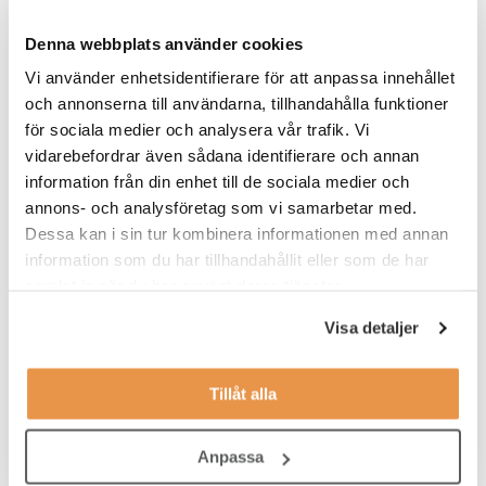
ROLLEN INNEBÄR OCKSÅ
Denna webbplats använder cookies
Du rapporterar till Driftområdeschef Syd. Tjänsten är placerad i
Vi använder enhetsidentifierare för att anpassa innehållet
Malmö.
och annonserna till användarna, tillhandahålla funktioner
för sociala medier och analysera vår trafik. Vi
VEM ÄR DU?
vidarebefordrar även sådana identifierare och annan
För att trivas och lyckas i rollen har du erfarenhet av att arbeta
information från din enhet till de sociala medier och
som ledare. Du har relevant eftergymnasial utbildning, gärna
annons- och analysföretag som vi samarbetar med.
inom ekonomi eller logistik, och/eller erfarenhet av liknande
Dessa kan i sin tur kombinera informationen med annan
arbetsuppgifter, gärna inom logistik- och transportintensiv
information som du har tillhandahållit eller som de har
verksamhet eller industrin.
samlat in när du har använt deras tjänster.
Du har erfarenhet av verksamhets- och
Visa detaljer
förändringsledningsarbete inom processer och ledningssystem
och har haft budget- och resultatansvar tidigare. Vi ser det som
en fördel om du har arbetat i en produktionsorganisation där ett
Tillåt alla
systematiskt förändringsarbete har bedrivits.
Vi tror att du är en person som tar initiativ, får saker att hända,
Anpassa
arbetar målinriktat och tar ansvar för resultat och god kvalité i