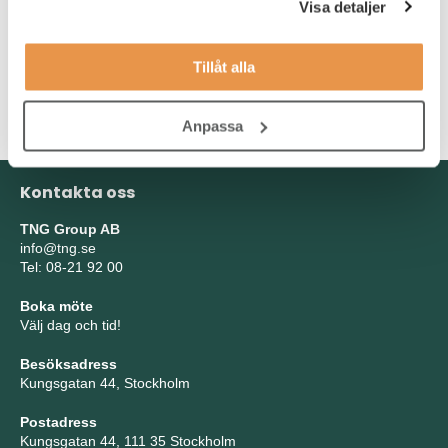
Som person har du en stark analytisk- och
Visa detaljer
problemlösningsförmåga samt en stark vilja att få saker gjorda
och en vilja att utmana status quo. Som ledare är du tydlig,
Tillåt alla
synlig och närvarande samt har en hög integritet. Vidare har du
en naturlig förmåga att strukturera ditt eget och andras arbete i
form av aktiviteter och att leverera mot uppsatta mål.
Anpassa
Kontakta oss
TNG Group AB
info@tng.se
Tel: 08-21 92 00
Boka möte
Välj dag och tid!
Besöksadress
Kungsgatan 44, Stockholm
Postadress
Kungsgatan 44, 111 35 Stockholm