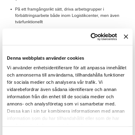
På ett framgångsrikt sätt, driva arbetsgrupper i
förbättringsarbete både inom Logistikcenter, men även
tvärfunktionellt
Digitalisera och effektivisera din verksamhet
Värt att veta
Denna webbplats använder cookies
Rollen innebär att driva och samarbeta tvärfunktionellt inom
Green Cargo för att genomföra förändringar och förbättringar.
Vi använder enhetsidentifierare för att anpassa innehållet
och annonserna till användarna, tillhandahålla funktioner
för sociala medier och analysera vår trafik. Vi
Våra förväntningar
vidarebefordrar även sådana identifierare och annan
Vi söker dig som har flerårig praktiskt erfarenhet som ledare
information från din enhet till de sociala medier och
samt förändringsledning med dokumenterat uppnått resultat
annons- och analysföretag som vi samarbetar med.
från en linjeorganisation. Du skall vara bra på att delegera och
Dessa kan i sin tur kombinera informationen med annan
följa upp. Vidare har du en mycket hög kunskapsnivå i Excel,
PowerBI och andra Microsoft-applikationer. Din svenska och
information som du har tillhandahållit eller som de har
engelska är bra, både i tal och skrift.
samlat in när du har använt deras tjänster.