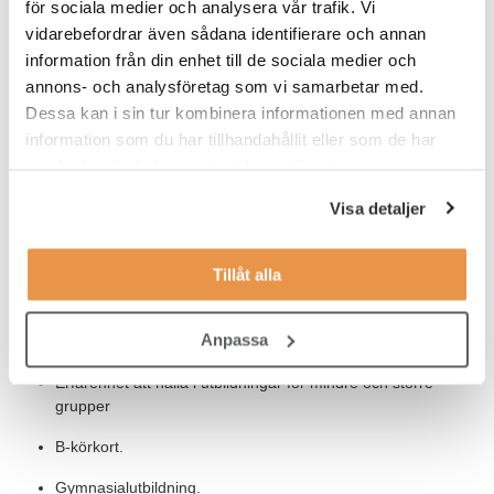
för sociala medier och analysera vår trafik. Vi
gemenskap. Du ansvarar för utbildningen av internlärare, chefer
vidarebefordrar även sådana identifierare och annan
och medarbetare, samt för att skapa strukturerade
information från din enhet till de sociala medier och
utbildningsprogram. Du förväntas även själv att hålla i olika
annons- och analysföretag som vi samarbetar med.
internutbildningar.
Dessa kan i sin tur kombinera informationen med annan
Du och dina kollegor i samma roll, som befinner sig på olika
information som du har tillhandahållit eller som de har
platser i landet, kommer att samverka för att identifiera bästa
samlat in när du har använt deras tjänster.
metoder och utveckla effektiva lösningar
Visa detaljer
Våra förväntningar
Krav
:
Tillåt alla
Erfarenhet av att arbeta inom introduktions och
Anpassa
utbildningsområdet
Erfarenhet att hålla i utbildningar för mindre och större
grupper
B-körkort.
Gymnasialutbildning.