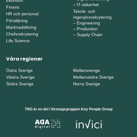
Ekonomi
–
IT-säkerhet
Finans
Teknik- och
HR och personal
ingenjörsrekrytering
Försäljning
–
Engineering
Marknadsföring
–
Production
Chefsrekrytering
–
Supply Chain
Life Science
Våra regioner
Östra Sverige
Mellansverige
Västra Sverige
Mellanvästra Sverige
Södra Sverige
Norra Sverige
TNG är en del i företagsgruppen Key People Group