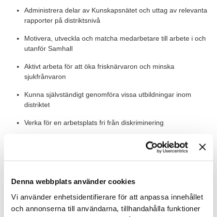
Administrera delar av Kunskapsnätet och uttag av relevanta
rapporter på distriktsnivå
Motivera, utveckla och matcha medarbetare till arbete i och
utanför Samhall
Aktivt arbeta för att öka frisknärvaron och minska
sjukfrånvaron
Kunna självständigt genomföra vissa utbildningar inom
distriktet
Verka för en arbetsplats fri från diskriminering
Vid behov personalansvar för anvisade medarbetare under
introduktionsperioden
Värt att veta
Denna webbplats använder cookies
Som Gruppchef Utbildning får du leda och utveckla
Vi använder enhetsidentifierare för att anpassa innehållet
utbildningsinsatser i Skaraborg. Du utgår från kontoret i Skövde.
och annonserna till användarna, tillhandahålla funktioner
Här kommer du att bli en del av en grupp med stark