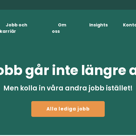
Jobb och
Om
Insights
Kont
karriär
oss
obb går inte längre 
Men kolla in våra andra jobb istället!
Alla lediga jobb