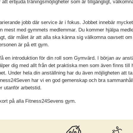
att erbjuda träningsmöjligheter som är tillgängligt, välkom
rierande jobb där service är i fokus. Jobbet innebär mycke
men mest med gymmets medlemmar. Du kommer hjälpa medl
t, där målet är att alla ska känna sig välkomna oavsett om 
ersonen är på ett gym.
 en introduktion för din roll som Gymvärd. I början av anstä
älper dig med allt från det praktiska men som även finns till
bbet. Under hela din anställning har du även möjligheten att 
itness24Seven har vi en god gemenskap och bra sammanhåll
 utanför arbetstid.
skort på alla Fitness24Sevens gym.