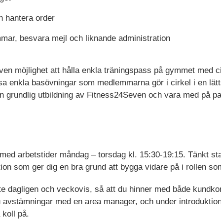
h hantera order
mar, besvara mejl och liknande administration
 även möjlighet att hålla enkla träningspass på gymmet med 
a enkla basövningar som medlemmarna gör i cirkel i en lä
 grundlig utbildning av Fitness24Seven och vara med på pas
 med arbetstider måndag – torsdag kl. 15:30-19:15. Tänkt s
tion som ger dig en bra grund att bygga vidare på i rollen 
ete dagligen och veckovis, så att du hinner med både kundkon
 du avstämningar med en area manager, och under introduktion
koll på.