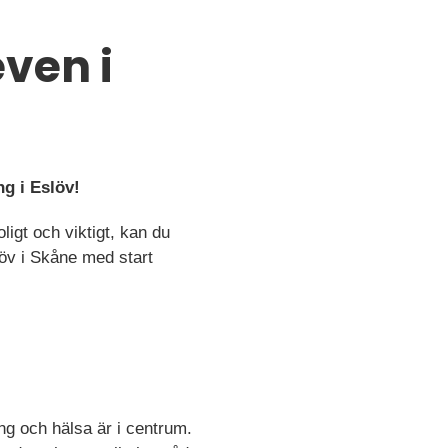
ven i
g i Eslöv!
igt och viktigt, kan du
löv i Skåne med start
ng och hälsa är i centrum.