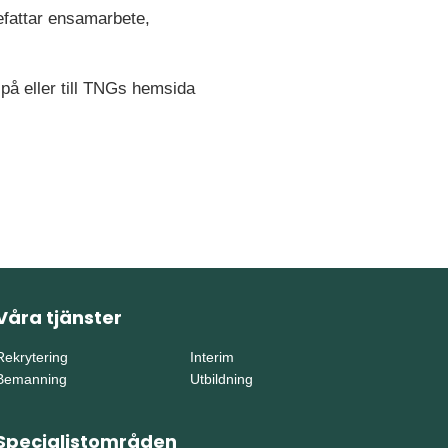
nefattar ensamarbete,
 på eller till TNGs hemsida
Våra tjänster
Rekrytering
Interim
Bemanning
Utbildning
Specialistområden