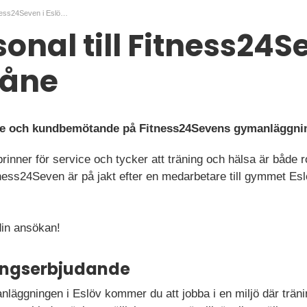
Gympersonal till Fitness24Seven i Eslöv, Skåne
nal till Fitness24Se
kåne
ce och kundbemötande på Fitness24Sevens gymanläggnin
nner för service och tycker att träning och hälsa är både rol
itness24Seven är på jakt efter en medarbetare till gymmet Es
din ansökan!
ningserbjudande
läggningen i Eslöv kommer du att jobba i en miljö där träni