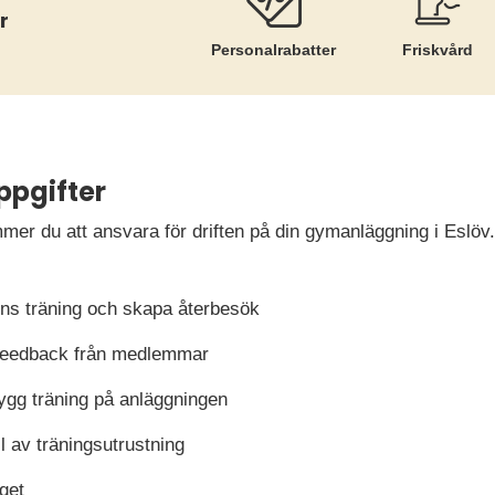
r
Personalrabatter
Friskvård
ppgifter
er du att ansvara för driften på din gymanläggning i Eslöv.
s träning och skapa återbesök
feedback från medlemmar
ygg träning på anläggningen
ll av träningsutrustning
get