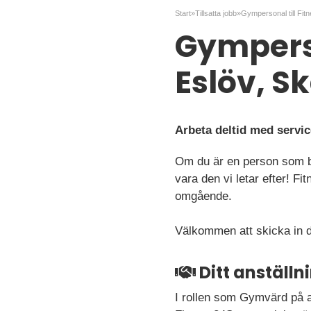
Start
»
Tillsatta jobb
»
Gymperso
Eslöv, S
Arbeta deltid med servi
Om du är en person som bri
vara den vi letar efter! F
omgående.
Välkommen att skicka in 
Ditt anställ
I rollen som Gymvärd på an