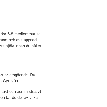
cirka 6-8 medlemmar åt
ttsam och avslappnad
s själv innan du håller
tart är omgående. Du
som Gymvärd.
takt och administrativt
en tar du del av vilka