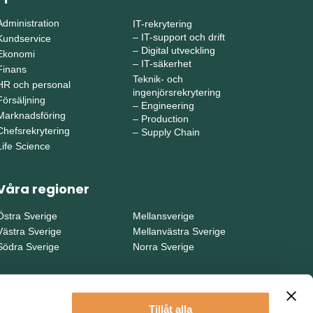
Administration
IT-rekrytering
–
IT-support och drift
Kundservice
–
Digital utveckling
Ekonomi
–
IT-säkerhet
Finans
Teknik- och
HR och personal
ingenjörsrekrytering
Försäljning
–
Engineering
Marknadsföring
–
Production
Chefsrekrytering
–
Supply Chain
Life Science
Våra regioner
Östra Sverige
Mellansverige
Västra Sverige
Mellanvästra Sverige
Södra Sverige
Norra Sverige
Tillåt alla