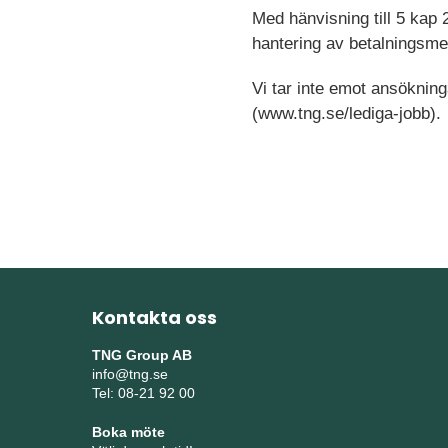
Med hänvisning till 5 kap 
hantering av betalningsmed
Vi tar inte emot ansökning
(www.tng.se/lediga-jobb).
Kontakta oss
TNG Group AB
info@tng.se
Tel: 08-21 92 00
Boka möte