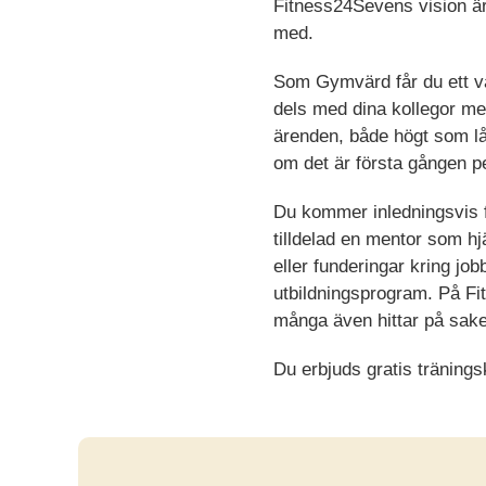
Fitness24Sevens vision är 
med.
Som Gymvärd får du ett va
dels med dina kollegor 
ärenden, både högt som låg
om det är första gången p
Du kommer inledningsvis få
tilldelad en mentor som hj
eller funderingar kring jo
utbildningsprogram. På F
många även hittar på saker
Du erbjuds gratis träning