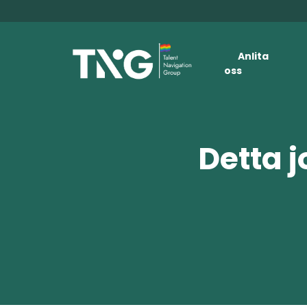
Anlita
oss
Detta j