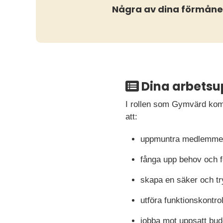
Några av dina förmåne
Dina arbetsu
I rollen som Gymvärd komm
att:
uppmuntra medlemmen
fånga upp behov och 
skapa en säker och tr
utföra funktionskontro
jobba mot uppsatt bud