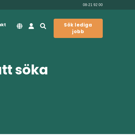
08-21 92 00
akt
Sök lediga
jobb
att söka