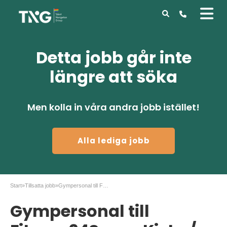
Detta jobb går inte
längre att söka
Men kolla in våra andra jobb istället!
Alla lediga jobb
Start
»
Tillsatta jobb
»
Gympersonal till Fitness24Seven Kista / Sollentuna
Gympersonal till