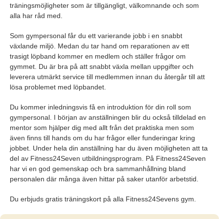
träningsmöjligheter som är tillgängligt, välkomnande och som
alla har råd med.
Som gympersonal får du ett varierande jobb i en snabbt
växlande miljö. Medan du tar hand om reparationen av ett
trasigt löpband kommer en medlem och ställer frågor om
gymmet. Du är bra på att snabbt växla mellan uppgifter och
leverera utmärkt service till medlemmen innan du återgår till att
lösa problemet med löpbandet.
Du kommer inledningsvis få en introduktion för din roll som
gympersonal. I början av anställningen blir du också tilldelad en
mentor som hjälper dig med allt från det praktiska men som
även finns till hands om du har frågor eller funderingar kring
jobbet. Under hela din anställning har du även möjligheten att ta
del av Fitness24Seven utbildningsprogram. På Fitness24Seven
har vi en god gemenskap och bra sammanhållning bland
personalen där många även hittar på saker utanför arbetstid.
Du erbjuds gratis träningskort på alla Fitness24Sevens gym.