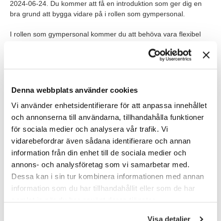
2024-06-24. Du kommer att få en introduktion som ger dig en
bra grund att bygga vidare på i rollen som gympersonal.
I rollen som gympersonal kommer du att behöva vara flexibel
med att jobba på flera av våra anläggningar i Kista och
Sollentuna.
Du planerar själv ditt arbete dagligen och veckovis, så att du
hinner med ditt arbete. Till din hjälp har du veckovisa
Denna webbplats använder cookies
avstämningar med en Gym Experience Manager, och under
Vi använder enhetsidentifierare för att anpassa innehållet
introduktionen tar du del av vilka rutiner som du behöver ha koll
på.
och annonserna till användarna, tillhandahålla funktioner
för sociala medier och analysera vår trafik. Vi
vidarebefordrar även sådana identifierare och annan
Våra förväntningar
information från din enhet till de sociala medier och
Vi söker dig som:
annons- och analysföretag som vi samarbetar med.
Dessa kan i sin tur kombinera informationen med annan
har en avslutad gymnasieexamen
information som du har tillhandahållit eller som de har
är händig och har ett intresse för maskiner samt utrustning
samlat in när du har använt deras tjänster.
på gymmet
Visa detaljer