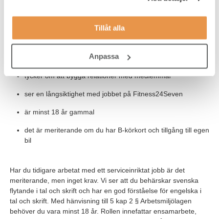
har ett intresse för service
tycker träning och hälsa är intressant
Tillåt alla
jobbar effektivt, organiserat och självständigt
Anpassa
har lätt att anpassa dig efter olika situationer
tycker om att bygga relationer med medlemmar
ser en långsiktighet med jobbet på Fitness24Seven
är minst 18 år gammal
det är meriterande om du har B-körkort och tillgång till egen
bil
Har du tidigare arbetat med ett serviceinriktat jobb är det
meriterande, men inget krav. Vi ser att du behärskar svenska
flytande i tal och skrift och har en god förståelse för engelska i
tal och skrift. Med hänvisning till 5 kap 2 § Arbetsmiljölagen
behöver du vara minst 18 år. Rollen innefattar ensamarbete,