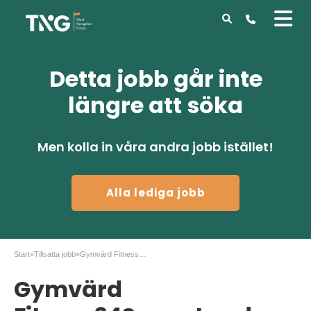
Detta jobb går inte
längre att söka
Men kolla in våra andra jobb istället!
Alla lediga jobb
Start
»
Tillsatta jobb
»
Gymvärd Fitness24Seven Lund
Gymvärd