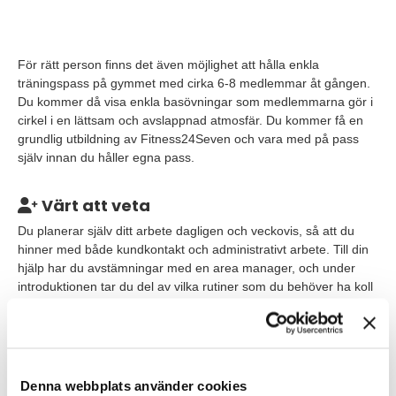
För rätt person finns det även möjlighet att hålla enkla
träningspass på gymmet med cirka 6-8 medlemmar åt gången.
Du kommer då visa enkla basövningar som medlemmarna gör i
cirkel i en lättsam och avslappnad atmosfär. Du kommer få en
grundlig utbildning av Fitness24Seven och vara med på pass
själv innan du håller egna pass.
Värt att veta
Du planerar själv ditt arbete dagligen och veckovis, så att du
hinner med både kundkontakt och administrativt arbete. Till din
hjälp har du avstämningar med en area manager, och under
introduktionen tar du del av vilka rutiner som du behöver ha koll
på.
Under dina arbetspass kommer du att jobba ensam på din
gymanläggning i Lund Linero. Tjänsten är deltid på 50% med
arbetstider måndag till torsdag kl. 15:45 - 20:15. Tänkt start är
Denna webbplats använder cookies