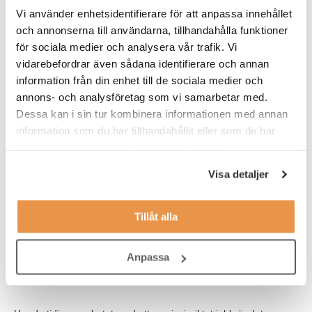
30/3. Du kommer att få en introduktion som ger dig en bra
Vi använder enhetsidentifierare för att anpassa innehållet
grund att bygga vidare på i rollen som Gymvärd.
och annonserna till användarna, tillhandahålla funktioner
för sociala medier och analysera vår trafik. Vi
Våra förväntningar
vidarebefordrar även sådana identifierare och annan
Vi söker dig som:
information från din enhet till de sociala medier och
annons- och analysföretag som vi samarbetar med.
har ett intresse för service
Dessa kan i sin tur kombinera informationen med annan
tycker träning och hälsa är intressant
information som du har tillhandahållit eller som de har
samlat in när du har använt deras tjänster.
jobbar effektivt, organiserat och självständigt
Visa detaljer
har lätt att anpassa dig efter olika situationer
tycker om att bygga relationer med medlemmar
Tillåt alla
ser en långsiktighet med jobbet på Fitness24Seven
är minst 18 år gammal
Anpassa