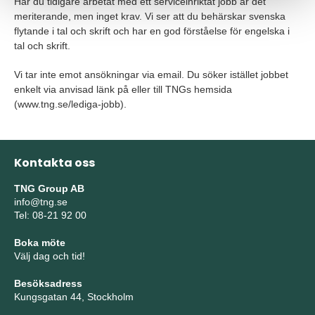
Har du tidigare arbetat med ett serviceinriktat jobb är det
meriterande, men inget krav. Vi ser att du behärskar svenska
flytande i tal och skrift och har en god förståelse för engelska i
tal och skrift.
Vi tar inte emot ansökningar via email. Du söker istället jobbet
enkelt via anvisad länk på eller till TNGs hemsida
(www.tng.se/lediga-jobb).
Kontakta oss
TNG Group AB
info@tng.se
Tel: 08-21 92 00
Boka möte
Välj dag och tid!
Besöksadress
Kungsgatan 44, Stockholm