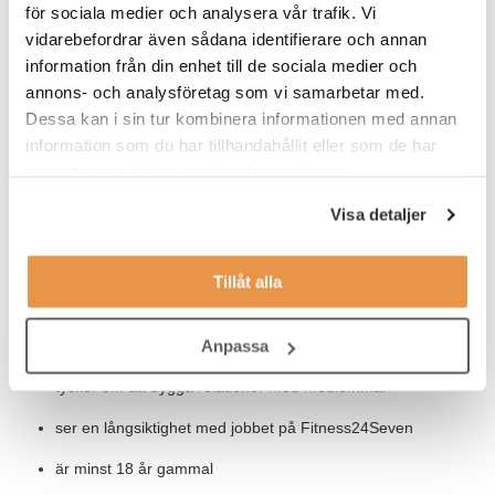
för sociala medier och analysera vår trafik. Vi
hinner med både kundkontakt och administrativt arbete. Till din
vidarebefordrar även sådana identifierare och annan
hjälp har du avstämningar med en area manager, och under
introduktionen tar du del av vilka rutiner som du behöver ha koll
information från din enhet till de sociala medier och
på.
annons- och analysföretag som vi samarbetar med.
Dessa kan i sin tur kombinera informationen med annan
Våra förväntningar
information som du har tillhandahållit eller som de har
samlat in när du har använt deras tjänster.
Vi söker dig som:
Visa detaljer
har ett intresse för service
tycker träning och hälsa är intressant
Tillåt alla
jobbar effektivt, organiserat och självständigt
Anpassa
har lätt att anpassa dig efter olika situationer
tycker om att bygga relationer med medlemmar
ser en långsiktighet med jobbet på Fitness24Seven
är minst 18 år gammal