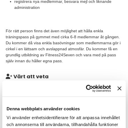
registrera nya medlemmar, besvara mejl och liknande
administration
För rätt person finns det även möjlighet att hålla enkla
träningspass på gymmet med cirka 6-8 medlemmar åt gången.
Du kommer då visa enkla basövningar som medlemmarna gör i
cirkel i en lättsam och avslappnad atmosfär. Du kommer få en
grundlig utbildning av Fitness24Seven och vara med på pass
själv innan du håller egna pass.
Värt att veta
Under dina arbetspass kommer du att jobba ensam eller
tillsammans med en kollega på din gymanläggning i Sollentuna
C. Tjänsten är deltid på 50% med arbetstider måndag till
torsdag kl. 15:30 - 20:15. Tänkt start är så snart rätt person kan
Denna webbplats använder cookies
vara på plats. Du kommer att få en introduktion som ger dig en
bra grund att bygga vidare på i rollen som Gymvärd.
Vi använder enhetsidentifierare för att anpassa innehållet
och annonserna till användarna, tillhandahålla funktioner
Du planerar själv ditt arbete dagligen och veckovis, så att du