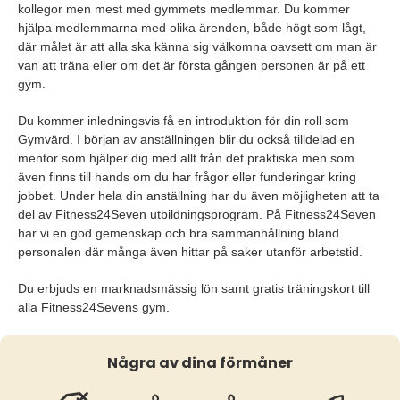
kollegor men mest med gymmets medlemmar. Du kommer
hjälpa medlemmarna med olika ärenden, både högt som lågt,
där målet är att alla ska känna sig välkomna oavsett om man är
van att träna eller om det är första gången personen är på ett
gym.
Du kommer inledningsvis få en introduktion för din roll som
Gymvärd. I början av anställningen blir du också tilldelad en
mentor som hjälper dig med allt från det praktiska men som
även finns till hands om du har frågor eller funderingar kring
jobbet. Under hela din anställning har du även möjligheten att ta
del av Fitness24Seven utbildningsprogram. På Fitness24Seven
har vi en god gemenskap och bra sammanhållning bland
personalen där många även hittar på saker utanför arbetstid.
Du erbjuds en marknadsmässig lön samt gratis träningskort till
alla Fitness24Sevens gym.
Några av dina förmåner