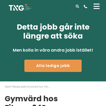
Detta jobb går inte
längre att söka
Men kolla in våra andra jobb istället!
Alla lediga jobb
Start
»
Tillsatta jobb
»
Gymvärd hos Fitness24Seven Sollentuna C, Stockholm
Gymvärd hos