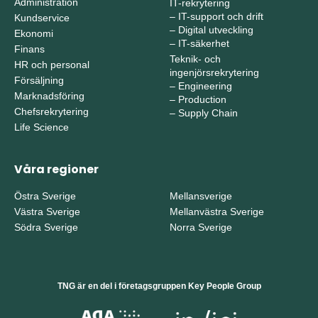
Administration
IT-rekrytering
–
IT-support och drift
Kundservice
–
Digital utveckling
Ekonomi
–
IT-säkerhet
Finans
Teknik- och
HR och personal
ingenjörsrekrytering
Försäljning
–
Engineering
Marknadsföring
–
Production
Chefsrekrytering
–
Supply Chain
Life Science
Våra regioner
Östra Sverige
Mellansverige
Västra Sverige
Mellanvästra Sverige
Södra Sverige
Norra Sverige
TNG är en del i företagsgruppen Key People Group