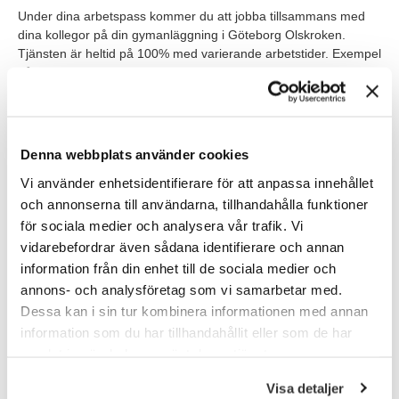
Under dina arbetspass kommer du att jobba tillsammans med
dina kollegor på din gymanläggning i Göteborg Olskroken.
Tjänsten är heltid på 100% med varierande arbetstider. Exempel
på schema är:
Ena veckan
Måndag-onsdag 13.15-21.15
Torsdag 10.00-18.00
Denna webbplats använder cookies
Fredag 11.15-19.15
Vi använder enhetsidentifierare för att anpassa innehållet
Andra veckan
och annonserna till användarna, tillhandahålla funktioner
Måndag 09.45-16.00
för sociala medier och analysera vår trafik. Vi
Tisdag 09.45-18.00
vidarebefordrar även sådana identifierare och annan
Onsdag 09.45-16.00
information från din enhet till de sociala medier och
torsdag 09.45-16.00
annons- och analysföretag som vi samarbetar med.
Lördag-söndag 09.45-17.15
Dessa kan i sin tur kombinera informationen med annan
Tänkt start är 18/4. Du kommer att få en introduktion som ger
information som du har tillhandahållit eller som de har
dig en bra grund att bygga vidare på i rollen som Gymvärd.
samlat in när du har använt deras tjänster.
Visa detaljer
Våra förväntningar