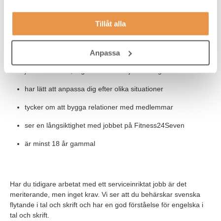
Vi söker dig som:
Tillåt alla
har ett intresse för service
tycker träning och hälsa är intressant
Anpassa
jobbar effektivt, organiserat och självständigt
har lätt att anpassa dig efter olika situationer
tycker om att bygga relationer med medlemmar
ser en långsiktighet med jobbet på Fitness24Seven
är minst 18 år gammal
Har du tidigare arbetat med ett serviceinriktat jobb är det
meriterande, men inget krav. Vi ser att du behärskar svenska
flytande i tal och skrift och har en god förståelse för engelska i
tal och skrift.