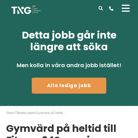
Detta jobb går inte
längre att söka
Men kolla in våra andra jobb istället!
Alla lediga jobb
Start
»
Tillsatta jobb
»
Gymvärd på heltid till Fitness24Seven i Göteborg
Gymvärd på heltid till