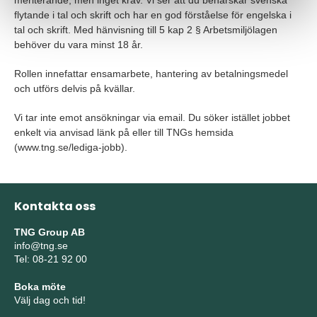
meriterande, men inget krav. Vi ser att du behärskar svenska
flytande i tal och skrift och har en god förståelse för engelska i
tal och skrift. Med hänvisning till 5 kap 2 § Arbetsmiljölagen
behöver du vara minst 18 år.
Rollen innefattar ensamarbete, hantering av betalningsmedel
och utförs delvis på kvällar.
Vi tar inte emot ansökningar via email. Du söker istället jobbet
enkelt via anvisad länk på eller till TNGs hemsida
(www.tng.se/lediga-jobb).
Kontakta oss
TNG Group AB
info@tng.se
Tel: 08-21 92 00
Boka möte
Välj dag och tid!