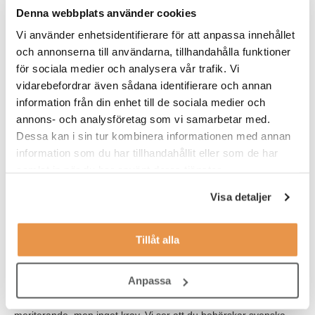
hjälp har du avstämningar med en area manager, och under
Denna webbplats använder cookies
introduktionen tar du del av vilka rutiner som du behöver ha koll
Vi använder enhetsidentifierare för att anpassa innehållet
på.
och annonserna till användarna, tillhandahålla funktioner
för sociala medier och analysera vår trafik. Vi
Våra förväntningar
vidarebefordrar även sådana identifierare och annan
Vi söker dig som:
information från din enhet till de sociala medier och
annons- och analysföretag som vi samarbetar med.
har ett intresse för service
Dessa kan i sin tur kombinera informationen med annan
information som du har tillhandahållit eller som de har
tycker träning och hälsa är intressant
samlat in när du har använt deras tjänster.
jobbar effektivt, organiserat och självständigt
Visa detaljer
har lätt att anpassa dig efter olika situationer
tycker om att bygga relationer med medlemmar
Tillåt alla
ser en långsiktighet med jobbet på Fitness24Seven
Anpassa
Har du tidigare arbetat med ett serviceinriktat jobb är det