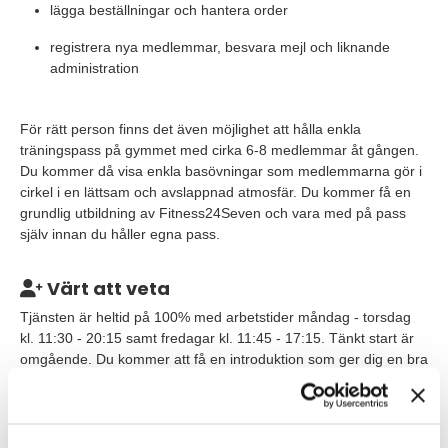
lägga beställningar och hantera order
registrera nya medlemmar, besvara mejl och liknande
administration
För rätt person finns det även möjlighet att hålla enkla
träningspass på gymmet med cirka 6-8 medlemmar åt gången.
Du kommer då visa enkla basövningar som medlemmarna gör i
cirkel i en lättsam och avslappnad atmosfär. Du kommer få en
grundlig utbildning av Fitness24Seven och vara med på pass
själv innan du håller egna pass.
Värt att veta
Tjänsten är heltid på 100% med arbetstider måndag - torsdag
kl. 11:30 - 20:15 samt fredagar kl. 11:45 - 17:15. Tänkt start är
omgående. Du kommer att få en introduktion som ger dig en bra
grund att bygga vidare på i rollen som Gymvärd.
Du planerar själv ditt arbete dagligen och veckovis, så att du
hinner med både kundkontakt och administrativt arbete. Till din