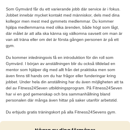
Som Gymvärd får du ett varierande jobb där service är i fokus.
Jobbet innebär mycket kontakt med människor, dels med dina
kollegor men mest med gymmets medlemmar. Du kommer
hjälpa medlemmarna med olika ärenden, både högt som lågt,
där målet är att alla ska känna sig välkomna oavsett om man är
van att träna eller om det är första gången personen är på ett
gym.
Du kommer inledningsvis få en introduktion för din roll som
Gymvärd. I början av anställningen blir du också tilldelad en
mentor som hjälper dig med allt från det praktiska men som
även finns till hands om du har frågor eller funderingar kring
jobbet. Under hela din anställning har du även möjligheten att ta
del av Fitness24Seven utbildningsprogram. På Fitness24Seven
har vi en god gemenskap och bra sammanhållning bland
personalen där många även hittar på saker utanför arbetstid.
Du erbjuds gratis träningskort på alla Fitness24Sevens gym.