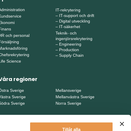
Administration
IT-rekrytering
–
IT-support och drift
Kundservice
–
Digital utveckling
Ekonomi
–
IT-säkerhet
Finans
Teknik- och
HR och personal
ingenjörsrekrytering
Försäljning
–
Engineering
Marknadsföring
–
Production
Chefsrekrytering
–
Supply Chain
Life Science
Våra regioner
Östra Sverige
Mellansverige
Västra Sverige
Mellanvästra Sverige
Södra Sverige
Norra Sverige
Tillåt alla