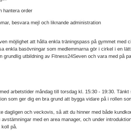
h hantera order
mar, besvara mejl och liknande administration
 även möjlighet att hålla enkla träningspass på gymmet med 
a enkla basövningar som medlemmarna gör i cirkel i en lä
 grundlig utbildning av Fitness24Seven och vara med på pas
med arbetstider måndag till torsdag kl. 15:30 - 19:30. Tänk
tion som ger dig en bra grund att bygga vidare på i rollen 
ete dagligen och veckovis, så att du hinner med både kundkon
 du avstämningar med en area manager, och under introduktion
koll på.