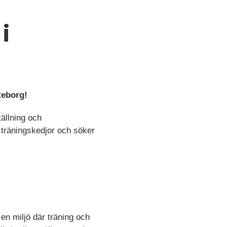
i
teborg!
tällning och
träningskedjor och söker
n miljö där träning och