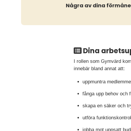
Några av dina förmåne
Dina arbetsu
I rollen som Gymvärd komm
innebär bland annat att:
uppmuntra medlemmen
fånga upp behov och 
skapa en säker och tr
utföra funktionskontro
jobba mot uppsatt bud