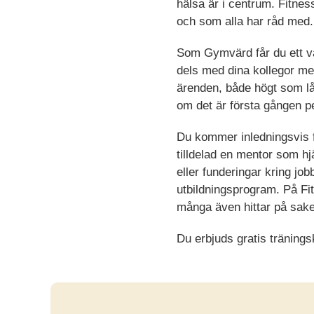
hälsa är i centrum. Fitnes
och som alla har råd med.
Som Gymvärd får du ett va
dels med dina kollegor 
ärenden, både högt som låg
om det är första gången p
Du kommer inledningsvis få
tilldelad en mentor som hj
eller funderingar kring jo
utbildningsprogram. På F
många även hittar på saker
Du erbjuds gratis träning