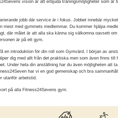
s24Sevens vision är att erbjuda träningsmöjligheter som är t
rierande jobb där service är i fokus. Jobbet innebär mycke
men mest med gymmets medlemmar. Du kommer hjälpa medl
t, där målet är att alla ska känna sig välkomna oavsett om 
ersonen är på ett gym.
 en introduktion för din roll som Gymvärd. I början av anstä
älper dig med allt från det praktiska men som även finns till
bbet. Under hela din anställning har du även möjligheten att 
itness24Seven har vi en god gemenskap och bra sammanhåll
 utanför arbetstid.
skort på alla Fitness24Sevens gym.