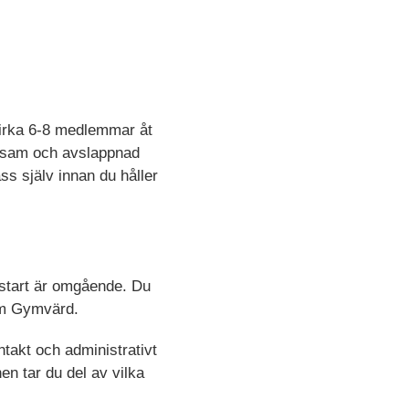
cirka 6-8 medlemmar åt
ttsam och avslappnad
s själv innan du håller
t start är omgående. Du
som Gymvärd.
takt och administrativt
en tar du del av vilka