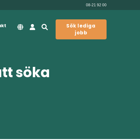
08-21 92 00
akt
Sök lediga
jobb
att söka