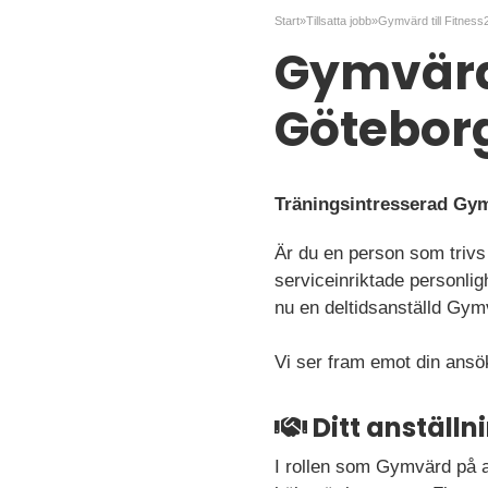
Start
»
Tillsatta jobb
»
Gymvärd till Fitnes
Gymvärd 
Götebor
Träningsintresserad Gym
Är du en person som trivs i
serviceinriktade personli
nu en deltidsanställd Gym
Vi ser fram emot din ansö
Ditt anställ
I rollen som Gymvärd på a