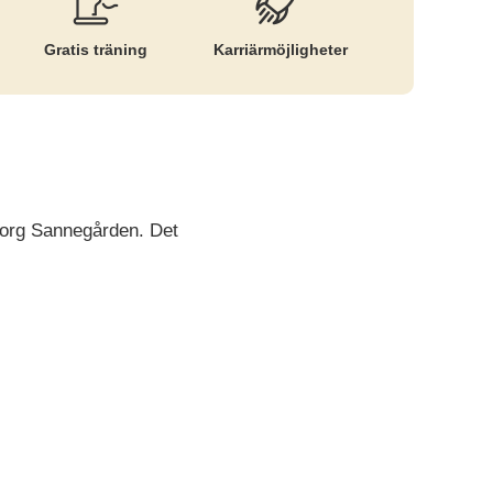
Gratis träning
Karriär­möjligheter
borg Sannegården. Det