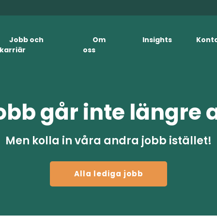
Jobb och
Om
Insights
Kont
karriär
oss
obb går inte längre 
Men kolla in våra andra jobb istället!
Alla lediga jobb