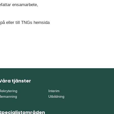
nefattar ensamarbete,
 på eller till TNGs hemsida
Våra tjänster
Rekrytering
Interim
Bemanning
Utbildning
Specialistområden