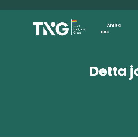
Anlita
oss
Detta j