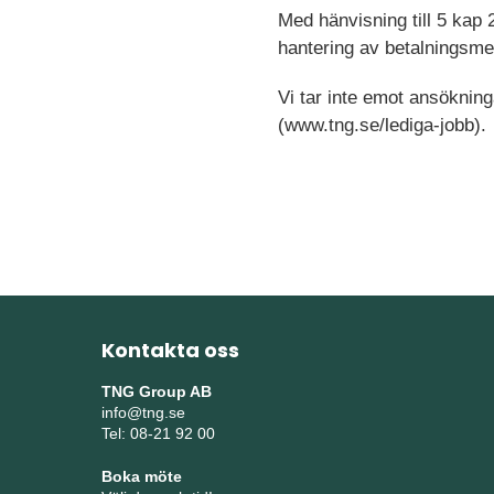
Med hänvisning till 5 kap 
hantering av betalningsmed
Vi tar inte emot ansökning
(www.tng.se/lediga-jobb).
Kontakta oss
TNG Group AB
info@tng.se
Tel: 08-21 92 00
Boka möte