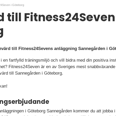
s24Seven i Göteborg
till Fitness24Seven 
g
värd till Fitness24Sevens anläggning Sannegården i Gö
 en fartfylld träningsmiljö och vill bidra med din positiva ins
ghet? Fitness24Seven är en av Sveriges mest snabbväxande 
värd till Sannegården i Göteborg.
kan!
ningserbjudande
nläggningen i Göteborg Sannegården kommer du att jobba i e