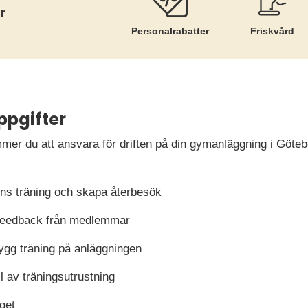
r
Personalrabatter
Friskvård
ppgifter
er du att ansvara för driften på din gymanläggning i Göte
s träning och skapa återbesök
feedback från medlemmar
ygg träning på anläggningen
ll av träningsutrustning
get