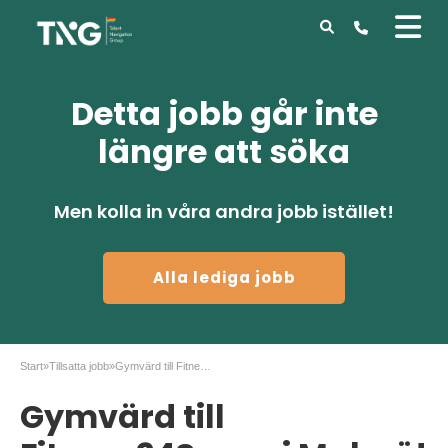
Detta jobb går inte
längre att söka
Men kolla in våra andra jobb istället!
Alla lediga jobb
Start
»
Tillsatta jobb
»
Gymvärd till Fitness24Seven i Malmö!
Gymvärd till