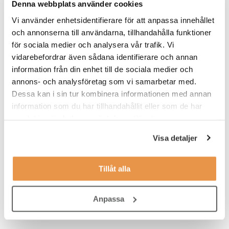
Denna webbplats använder cookies
hjälp har du avstämningar med en area manager, och under
Vi använder enhetsidentifierare för att anpassa innehållet
introduktionen tar du del av vilka rutiner som du behöver ha koll
på.
och annonserna till användarna, tillhandahålla funktioner
för sociala medier och analysera vår trafik. Vi
vidarebefordrar även sådana identifierare och annan
Våra förväntningar
information från din enhet till de sociala medier och
Vi söker dig som:
annons- och analysföretag som vi samarbetar med.
Dessa kan i sin tur kombinera informationen med annan
har ett intresse för service
information som du har tillhandahållit eller som de har
tycker träning och hälsa är intressant
samlat in när du har använt deras tjänster.
jobbar effektivt, organiserat och självständigt
Visa detaljer
har lätt att anpassa dig efter olika situationer
Tillåt alla
tycker om att bygga relationer med medlemmar
ser en långsiktighet med jobbet på Fitness24Seven
Anpassa
är minst 18 år gammal