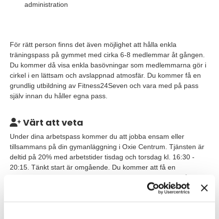
administration
För rätt person finns det även möjlighet att hålla enkla
träningspass på gymmet med cirka 6-8 medlemmar åt gången.
Du kommer då visa enkla basövningar som medlemmarna gör i
cirkel i en lättsam och avslappnad atmosfär. Du kommer få en
grundlig utbildning av Fitness24Seven och vara med på pass
själv innan du håller egna pass.
Värt att veta
Under dina arbetspass kommer du att jobba ensam eller
tillsammans på din gymanläggning i Oxie Centrum. Tjänsten är
deltid på 20% med arbetstider tisdag och torsdag kl. 16:30 -
20:15. Tänkt start är omgående. Du kommer att få en
introduktion som ger dig en bra grund att bygga vidare på i
rollen som Gymvärd.
Du planerar själv ditt arbete dagligen och veckovis, så att du
hinner med både kundkontakt och administrativt arbete. Till din