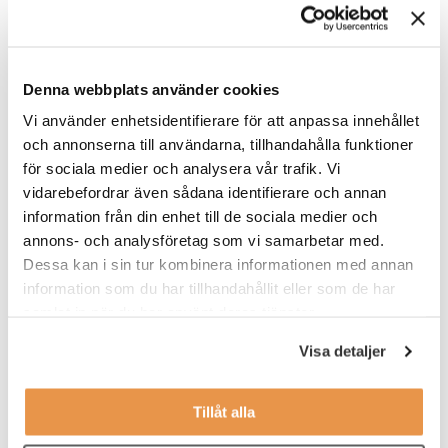
Arbetstider sker efter överenskommelse men är i regel
kvällspass. Tänkt start är omgående.
Du kommer att få en introduktion som ger dig en bra grund att
Denna webbplats använder cookies
bygga vidare på i rollen som Gymvärd.
Vi använder enhetsidentifierare för att anpassa innehållet
Du planerar själv ditt arbete dagligen och veckovis, så att du
och annonserna till användarna, tillhandahålla funktioner
hinner med både kundkontakt och administrativt arbete. Till din
för sociala medier och analysera vår trafik. Vi
hjälp har du avstämningar med en area manager, och under
vidarebefordrar även sådana identifierare och annan
introduktionen tar du del av vilka rutiner som du behöver ha koll
information från din enhet till de sociala medier och
på.
annons- och analysföretag som vi samarbetar med.
Dessa kan i sin tur kombinera informationen med annan
Våra förväntningar
information som du har tillhandahållit eller som de har
Vi söker dig som:
samlat in när du har använt deras tjänster.
har ett intresse för service
Visa detaljer
tycker träning och hälsa är intressant
Tillåt alla
jobbar effektivt, organiserat och självständigt