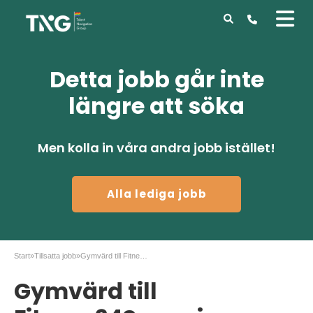
Detta jobb går inte
längre att söka
Men kolla in våra andra jobb istället!
Alla lediga jobb
Start
»
Tillsatta jobb
»
Gymvärd till Fitness24Seven i norra Stockholm!
Gymvärd till