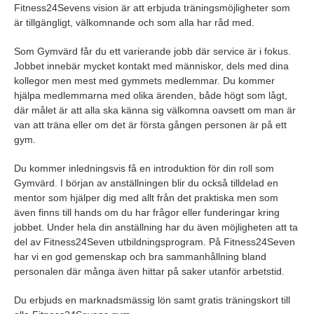
Fitness24Sevens vision är att erbjuda träningsmöjligheter som
är tillgängligt, välkomnande och som alla har råd med.
Som Gymvärd får du ett varierande jobb där service är i fokus.
Jobbet innebär mycket kontakt med människor, dels med dina
kollegor men mest med gymmets medlemmar. Du kommer
hjälpa medlemmarna med olika ärenden, både högt som lågt,
där målet är att alla ska känna sig välkomna oavsett om man är
van att träna eller om det är första gången personen är på ett
gym.
Du kommer inledningsvis få en introduktion för din roll som
Gymvärd. I början av anställningen blir du också tilldelad en
mentor som hjälper dig med allt från det praktiska men som
även finns till hands om du har frågor eller funderingar kring
jobbet. Under hela din anställning har du även möjligheten att ta
del av Fitness24Seven utbildningsprogram. På Fitness24Seven
har vi en god gemenskap och bra sammanhållning bland
personalen där många även hittar på saker utanför arbetstid.
Du erbjuds en marknadsmässig lön samt gratis träningskort till