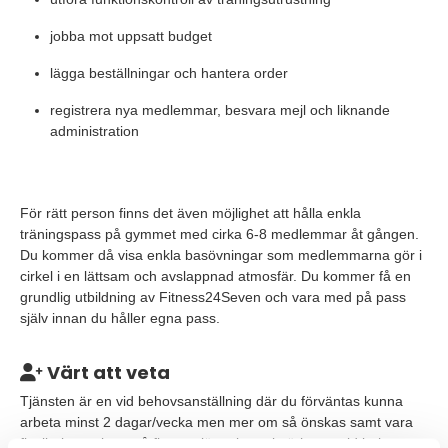
jobba mot uppsatt budget
lägga beställningar och hantera order
registrera nya medlemmar, besvara mejl och liknande
administration
För rätt person finns det även möjlighet att hålla enkla
träningspass på gymmet med cirka 6-8 medlemmar åt gången.
Du kommer då visa enkla basövningar som medlemmarna gör i
cirkel i en lättsam och avslappnad atmosfär. Du kommer få en
grundlig utbildning av Fitness24Seven och vara med på pass
själv innan du håller egna pass.
Värt att veta
Tjänsten är en vid behovsanställning där du förväntas kunna
arbeta minst 2 dagar/vecka men mer om så önskas samt vara
flexibel att arbeta på flera anläggningar i närheten vid behov.