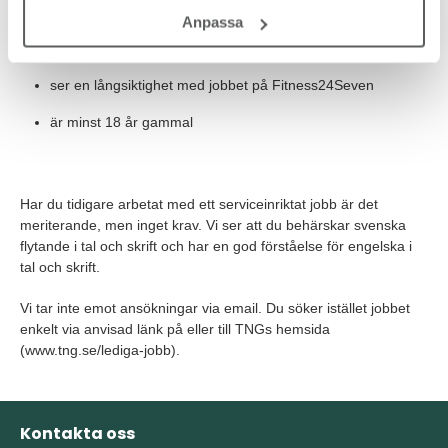
har lätt att anpassa dig efter olika situationer
Anpassa
tycker om att bygga relationer med medlemmar
ser en långsiktighet med jobbet på Fitness24Seven
är minst 18 år gammal
Har du tidigare arbetat med ett serviceinriktat jobb är det
meriterande, men inget krav. Vi ser att du behärskar svenska
flytande i tal och skrift och har en god förståelse för engelska i
tal och skrift.
Vi tar inte emot ansökningar via email. Du söker istället jobbet
enkelt via anvisad länk på eller till TNGs hemsida
(www.tng.se/lediga-jobb).
Kontakta oss