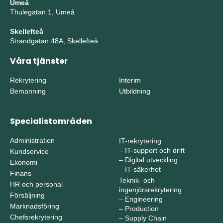
Umeå
Thulegatan 1, Umeå
Skellefteå
Strandgatan 48A, Skellefteå
Våra tjänster
Rekrytering
Interim
Bemanning
Utbildning
Specialistområden
Administration
IT-rekrytering
–
IT-support och drift
Kundservice
–
Digital utveckling
Ekonomi
–
IT-säkerhet
Finans
Teknik- och
HR och personal
ingenjörsrekrytering
Försäljning
–
Engineering
Marknadsföring
–
Production
Chefsrekrytering
–
Supply Chain