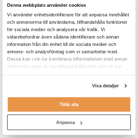
hinner med både kundkontakt och administrativt arbete. Till din
Denna webbplats använder cookies
hjälp har du avstämningar med en area manager, och under
Vi använder enhetsidentifierare för att anpassa innehållet
introduktionen tar du del av vilka rutiner som du behöver ha koll
och annonserna till användarna, tillhandahålla funktioner
på.
för sociala medier och analysera vår trafik. Vi
vidarebefordrar även sådana identifierare och annan
Våra förväntningar
information från din enhet till de sociala medier och
Vi söker dig som:
annons- och analysföretag som vi samarbetar med.
Dessa kan i sin tur kombinera informationen med annan
har ett intresse för service
information som du har tillhandahållit eller som de har
samlat in när du har använt deras tjänster.
tycker träning och hälsa är intressant
jobbar effektivt, organiserat och självständigt
Visa detaljer
har lätt att anpassa dig efter olika situationer
Tillåt alla
tycker om att bygga relationer med medlemmar
ser en långsiktighet med jobbet på Fitness24Seven
Anpassa
är minst 18 år gammal