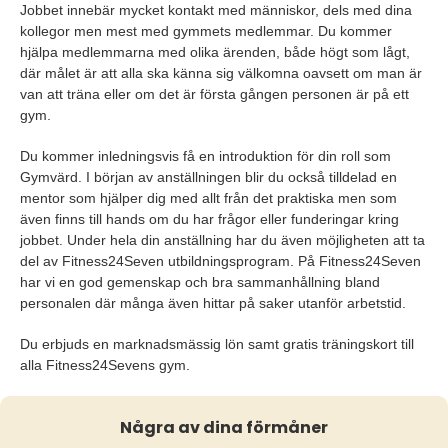
Jobbet innebär mycket kontakt med människor, dels med dina
kollegor men mest med gymmets medlemmar. Du kommer
hjälpa medlemmarna med olika ärenden, både högt som lågt,
där målet är att alla ska känna sig välkomna oavsett om man är
van att träna eller om det är första gången personen är på ett
gym.
Du kommer inledningsvis få en introduktion för din roll som
Gymvärd. I början av anställningen blir du också tilldelad en
mentor som hjälper dig med allt från det praktiska men som
även finns till hands om du har frågor eller funderingar kring
jobbet. Under hela din anställning har du även möjligheten att ta
del av Fitness24Seven utbildningsprogram. På Fitness24Seven
har vi en god gemenskap och bra sammanhållning bland
personalen där många även hittar på saker utanför arbetstid.
Du erbjuds en marknadsmässig lön samt gratis träningskort till
alla Fitness24Sevens gym.
Några av dina förmåner