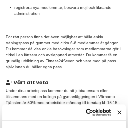
registrera nya medlemmar, besvara mejl och liknande
administration
För rätt person finns det även möjlighet att hålla enkla
träningspass på gymmet med cirka 6-8 medlemmar åt gången.
Du kommer då visa enkla basövningar som medlemmarna gör i
cirkel i en lättsam och avslappnad atmosfär. Du kommer få en
grundlig utbildning av Fitness24Seven och vara med på pass
själv innan du håller egna pass.
Värt att veta
Under dina arbetspass kommer du att jobba ensam eller
tillsammans med en kollega på gymanläggningen i Värnamo.
Tjänsten är 50% med arbetstider måndag till torsdag kl. 15:15 -
20:15. Tänkt start är 15/8. Du kommer att få en introduktion som
ger dig en bra grund att bygga vidare på i rollen som Gymvärd.
Du planerar själv ditt arbete dagligen och veckovis, så att du