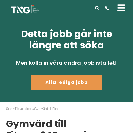
Detta jobb går inte
längre att söka
Men kolla in våra andra jobb istället!
Alla lediga jobb
Start
»
Tillsatta jobb
»
Gymvärd till Fitness24Seven i Värnamo, Jönköping
Gymvärd till