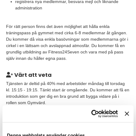
registrera nya medlemmar, besvara mejl och liknande
administration
För rätt person finns det även möjlighet att hålla enkla
träningspass på gymmet med cirka 6-8 medlemmar åt gången.
Du kommer då visa enkla basövningar som medlemmarna gör i
cirkel i en lättsam och avslappnad atmosfär. Du kommer få en
grundlig utbildning av Fitness24Seven och vara med på pass
själv innan du håller egna pass.
Värt att veta
Tjänsten är deltid på 40% med arbetstider måndag till torsdag
kl. 15:15 - 19:15. Tänkt start är omgående. Du kommer att få en
introduktion som ger dig en bra grund att bygga vidare på i
rollen som Gymvärd.
Du planerar själv ditt arbete dagligen och veckovis, så att du
hinner med både kundkontakt och administrativt arbete. Till din
hjälp har du avstämningar med en area manager, och under
introduktionen tar du del av vilka rutiner som du behöver ha koll
Denna webbplats använder cookies