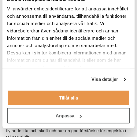
på.
Vi använder enhetsidentifierare för att anpassa innehållet
och annonserna till användarna, tillhandahålla funktioner
Våra förväntningar
för sociala medier och analysera vår trafik. Vi
Vi söker dig som:
vidarebefordrar även sådana identifierare och annan
information från din enhet till de sociala medier och
har ett intresse för service
annons- och analysföretag som vi samarbetar med.
Dessa kan i sin tur kombinera informationen med annan
tycker träning och hälsa är intressant
information som du har tillhandahållit eller som de har
jobbar effektivt, organiserat och självständigt
samlat in när du har använt deras tjänster.
har lätt att anpassa dig efter olika situationer
Visa detaljer
tycker om att bygga relationer med medlemmar
Tillåt alla
ser en långsiktighet med jobbet på Fitness24Seven
Anpassa
Har du tidigare arbetat med ett serviceinriktat jobb är det
meriterande, men inget krav. Vi ser att du behärskar svenska
flytande i tal och skrift och har en god förståelse för engelska i