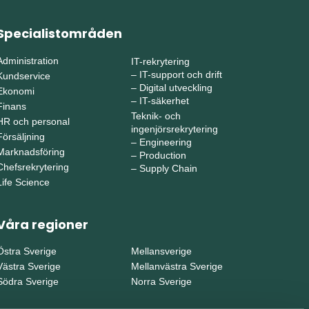
Specialistområden
Administration
IT-rekrytering
–
IT-support och drift
Kundservice
–
Digital utveckling
Ekonomi
–
IT-säkerhet
Finans
Teknik- och
HR och personal
ingenjörsrekrytering
Försäljning
–
Engineering
Marknadsföring
–
Production
Chefsrekrytering
–
Supply Chain
Life Science
Våra regioner
Östra Sverige
Mellansverige
Västra Sverige
Mellanvästra Sverige
Södra Sverige
Norra Sverige