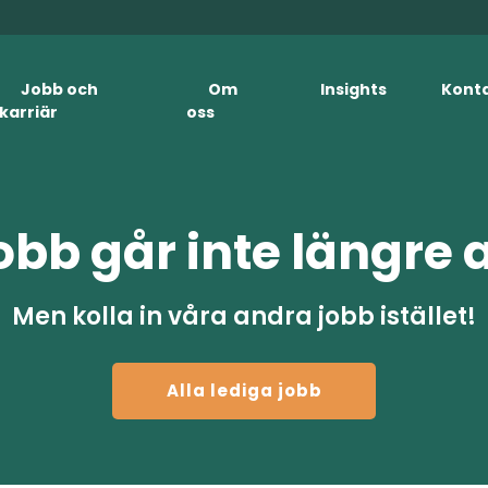
Jobb och
Om
Insights
Kont
karriär
oss
obb går inte längre 
Men kolla in våra andra jobb istället!
Alla lediga jobb