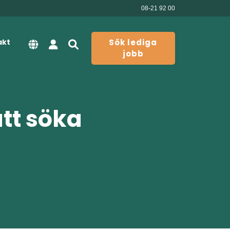
08-21 92 00
akt
Sök lediga
jobb
att söka