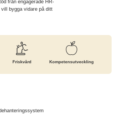
 stöd från engagerade HR-
 vill bygga vidare på ditt
Friskvård
Kompetens­utveckling
ndehanteringssystem