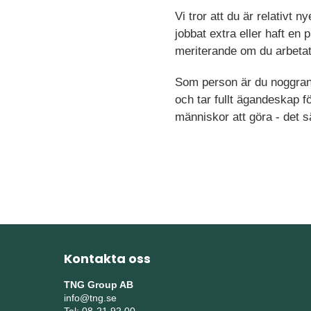
Vi tror att du är relativ
jobbat extra eller haft en 
meriterande om du arbetat 
Som person är du noggrann,
och tar fullt ägandeskap f
människor att göra - det sä
Kontakta oss
TNG Group AB
info@tng.se