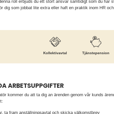
denna roll erbjuds du ett stort ansvar samtidigt som du har
för dig som jobbat lite extra eller haft en praktik inom HR och
Kollektiv­avtal
Tjänste­pension
DA ARBETSUPPGIFTER
ratör kommer du att ta dig an ärenden genom vår kunds äre
t:
r, ta fram anställningsavtal och skicka välkomstbrev