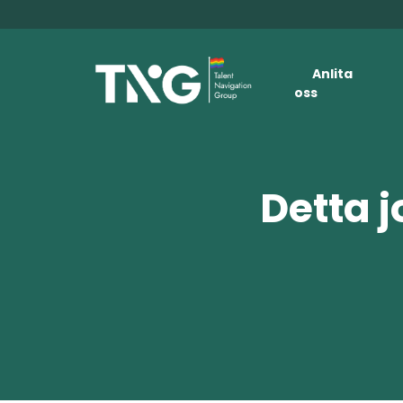
Anlita
oss
Detta j