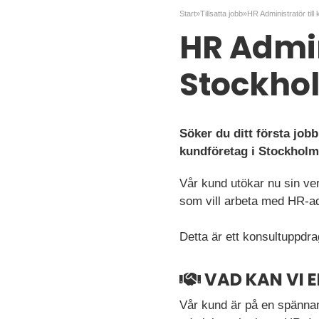
Start
»
Tillsatta jobb
»
HR Administratör till
HR Admini
Stockho
Söker du ditt första job
kundföretag i Stockholm
Vår kund utökar nu sin ve
som vill arbeta med HR-ad
Detta är ett konsultuppdr
VAD KAN VI 
Vår kund är på en spännan