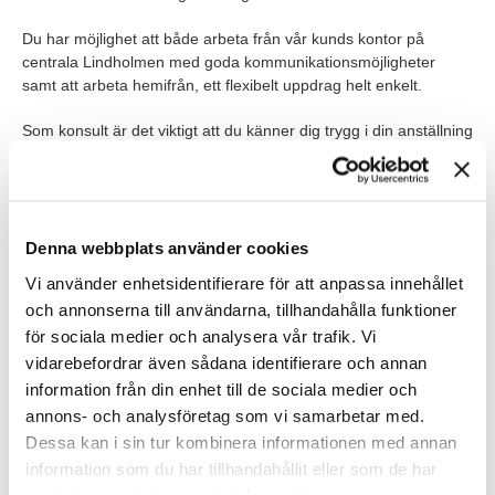
Du har möjlighet att både arbeta från vår kunds kontor på
centrala Lindholmen med goda kommunikationsmöjligheter
samt att arbeta hemifrån, ett flexibelt uppdrag helt enkelt.
Som konsult är det viktigt att du känner dig trygg i din anställning
hos oss på TNG, därför är det bra för dig att veta att vi är ett
auktoriserat bemanningsföretag med kollektivavtal. Det innebär
att du som konsult omfattas av kollektivavtalets villkor för
exempelvis lön, försäkringar, tjänstepension och semester.
Denna webbplats använder cookies
VEM ÄR DU?
Vi använder enhetsidentifierare för att anpassa innehållet
och annonserna till användarna, tillhandahålla funktioner
Vi tror att du är relativt nyexaminerad inom HR eller
för sociala medier och analysera vår trafik. Vi
Personalvetarprogrammet och kanske har du jobbat extra eller
haft en praktik på någon HR-avdelning. Vi ser att du tidigare
vidarebefordrar även sådana identifierare och annan
arbetat inom administration och kan hantera olika system samt
information från din enhet till de sociala medier och
känner att du snabbt kan komma in i ett nytt arbete. Du
annons- och analysföretag som vi samarbetar med.
behärskar svenska flytande i både tal och skrift.
Dessa kan i sin tur kombinera informationen med annan
information som du har tillhandahållit eller som de har
I övrigt är du en duktig administratör, van att skapa struktur i ditt
samlat in när du har använt deras tjänster.