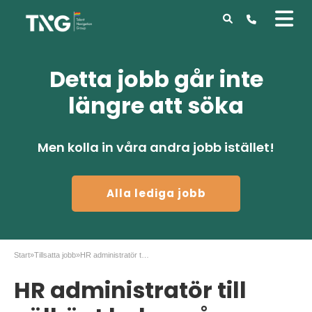
Detta jobb går inte
längre att söka
Men kolla in våra andra jobb istället!
Alla lediga jobb
Start
»
Tillsatta jobb
»
HR administratör till välkänt bolag på Lindholmen
HR administratör till