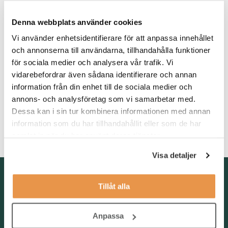
Vi söker dig som har tidigare erfarenhet inom HR där du arbetat
Denna webbplats använder cookies
brett med olika HR-frågor. Vi ser gärna att du har erfarenhet av
hela eller delar av HR-årshjulet, från lönerevision och
Vi använder enhetsidentifierare för att anpassa innehållet
lönekartläggning till kompetensutveckling etc. Du har god
och annonserna till användarna, tillhandahålla funktioner
erfarenhet av att arbeta i en konsultativ roll där du är ett stöd till
för sociala medier och analysera vår trafik. Vi
cheferna i verksamheten.
vidarebefordrar även sådana identifierare och annan
information från din enhet till de sociala medier och
Som person är du trygg i din yrkesroll och framför budskap på
annons- och analysföretag som vi samarbetar med.
ett coachande och pedagogiskt sätt. Du har en positiv inställning
och arbetar proaktivt för att hitta lösningar på olika situationer.
Dessa kan i sin tur kombinera informationen med annan
Vidare är du självgående, driven och har förmåga att skapa
information som du har tillhandahållit eller som de har
goda arbetsrelationer.
samlat in när du har använt deras tjänster.
Visa detaljer
Kontakta oss
Tillåt alla
TNG Group AB
info@tng.se
Tel: 08-21 92 00
Anpassa