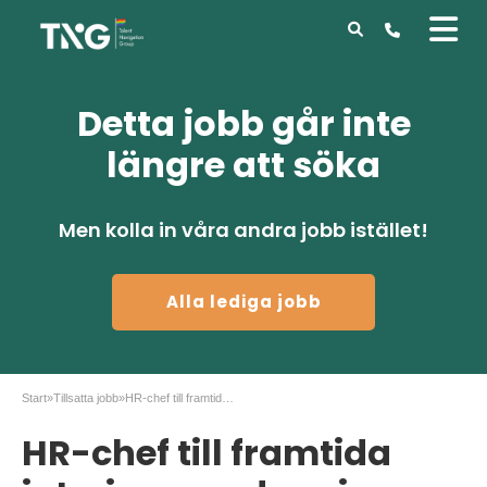
Detta jobb går inte
längre att söka
Men kolla in våra andra jobb istället!
Alla lediga jobb
Start
»
Tillsatta jobb
»
HR-chef till framtida interimsuppdrag i Göteborg
HR-chef till framtida