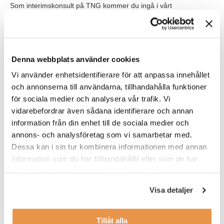
Som interimskonsult på TNG kommer du ingå i vårt
konsultnätverk och vi kommer matcha dig med inkommande
förfrågningar.
Våra förväntningar
Denna webbplats använder cookies
Vi söker dig som har:
Vi använder enhetsidentifierare för att anpassa innehållet
och annonserna till användarna, tillhandahålla funktioner
F-skattsedel.
för sociala medier och analysera vår trafik. Vi
Gedigen erfarenhet inom HR och som HR-chef.
vidarebefordrar även sådana identifierare och annan
information från din enhet till de sociala medier och
En passion för att arbeta i olika företagskulturer och
annons- och analysföretag som vi samarbetar med.
förmågan att snabbt anpassa dig till nya miljöer.
Dessa kan i sin tur kombinera informationen med annan
Starka ledarskapsförmågor och förmågan att påverka och
information som du har tillhandahållit eller som de har
inspirera människor på olika nivåer.
samlat in när du har använt deras tjänster.
En proaktiv inställning och en förmåga att hantera
Visa detaljer
utmaningar på ett effektivt sätt
Tillåt alla