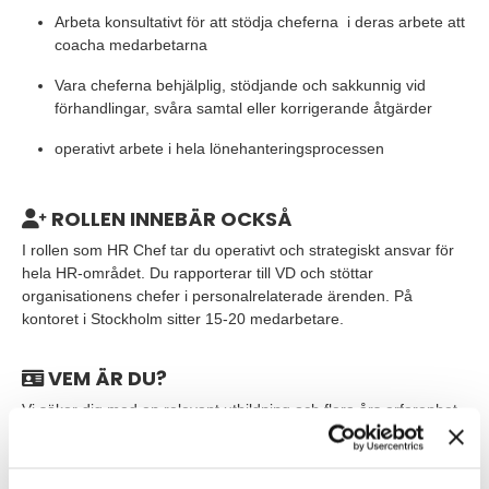
Arbeta konsultativt för att stödja cheferna i deras arbete att
coacha medarbetarna
Vara cheferna behjälplig, stödjande och sakkunnig vid
förhandlingar, svåra samtal eller korrigerande åtgärder
operativt arbete i hela lönehanteringsprocessen
ROLLEN INNEBÄR OCKSÅ
I rollen som HR Chef tar du operativt och strategiskt ansvar för
hela HR-området. Du rapporterar till VD och stöttar
organisationens chefer i personalrelaterade ärenden. På
kontoret i Stockholm sitter 15-20 medarbetare.
VEM ÄR DU?
Vi söker dig med en relevant utbildning och flera års erfarenhet
inom HR-området. Du har tidigare erfarenhet av att driva HR-
relaterade frågor både på tjänstemanna- och kollektivsidan. Du
trivs att arbeta verksamhetsnära med en kombination av både