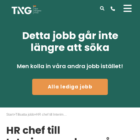
Detta jobb går inte
längre att söka
Men kolla in våra andra jobb istället!
Alla lediga jobb
Start
»
Tillsatta jobb
»
HR chef till Interimsuppdrag på deltid Stockholm
HR chef till