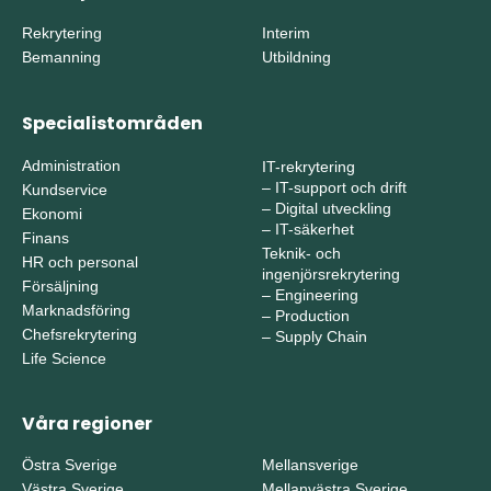
Rekrytering
Interim
Bemanning
Utbildning
Specialistområden
Administration
IT-rekrytering
–
IT-support och drift
Kundservice
–
Digital utveckling
Ekonomi
–
IT-säkerhet
Finans
Teknik- och
HR och personal
ingenjörsrekrytering
Försäljning
–
Engineering
Marknadsföring
–
Production
Chefsrekrytering
–
Supply Chain
Life Science
Våra regioner
Östra Sverige
Mellansverige
Västra Sverige
Mellanvästra Sverige