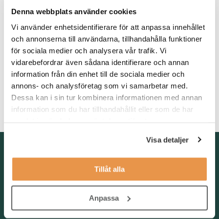
strategiskt och operativt arbete.
Denna webbplats använder cookies
Som person agerar du på eget initiativ och får saker att hända
Vi använder enhetsidentifierare för att anpassa innehållet
samt tar ansvar för resultatet. Du har ett metodiskt och
och annonserna till användarna, tillhandahålla funktioner
systematiskt arbetssätt samt uppmuntrar och stödjer andra när
för sociala medier och analysera vår trafik. Vi
det uppstår problem. Vidare är du kommunikativ, pedagogisk
vidarebefordrar även sådana identifierare och annan
och samarbetar effektivt med andra. Du är ambitiös och
information från din enhet till de sociala medier och
utvecklar dig kontinuerligt i din yrkesroll.
annons- och analysföretag som vi samarbetar med.
Du har god IT-vana samt talar och skriver både svenska och
Dessa kan i sin tur kombinera informationen med annan
engelska flytande.
information som du har tillhandahållit eller som de har
samlat in när du har använt deras tjänster.
Visa detaljer
Kontakta oss
TNG Group AB
Tillåt alla
info@tng.se
Tel: 08-21 92 00
Anpassa
Boka möte
Välj dag och tid!