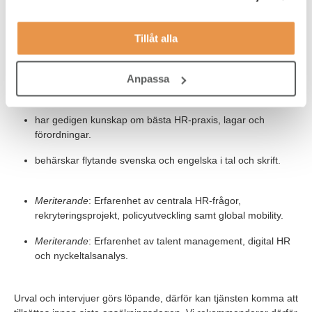
har ett starkt affärsintresse och minst tre års relevant
Tillåt alla
erfarenhet av liknande arbetsuppgifter.
är bekväm med och uppskattar administrativt och
Anpassa
taktiskt/strategiskt arbete samt har förmågan att driva dina
egna processer självständigt.
har gedigen kunskap om bästa HR-praxis, lagar och
förordningar.
behärskar flytande svenska och engelska i tal och skrift.
Meriterande
: Erfarenhet av centrala HR-frågor,
rekryteringsprojekt, policyutveckling samt global mobility.
Meriterande
: Erfarenhet av talent management, digital HR
och nyckeltalsanalys.
Urval och intervjuer görs löpande, därför kan tjänsten komma att