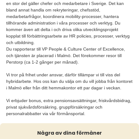
en stor del gäller chefer och medarbetare i Sverige. Det kan
bland annat handla om rekryteringar, chefsstöd,
medarbetarfrågor, koordinera mobility-processer, hantera
tillhörande administration i våra processer och verktyg. Du
kommer även att delta i och driva olika utvecklingsprojekt
kopplat till förbättringsarbete av HR policies, processer, verktyg
och utbildning.
Du rapporterar till VP People & Culture Center of Excellence,
och tjänsten är placerad i Malmö. Det förekommer resor till
Perstorp (ca 1-2 gånger per månad).
Vi tror på frihet under ansvar, därför tillämpar vi till viss del
hybridarbete. Hos oss kan du välja om du vill jobba från kontoret
i Malmö eller från ditt hemmakontor ett par dagar i veckan.
Vi erbjuder bonus, extra pensionsavsättningar, friskvårdsbidrag,
privat sjukvårdsförsäkring, gruppförsäkringar och
personalrabbatter via vår förmånsportal.
Några av dina förmåner