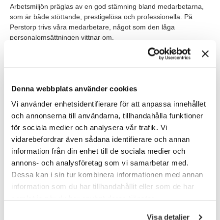
Arbetsmiljön präglas av en god stämning bland medarbetarna,
som är både stöttande, prestigelösa och professionella. På
Perstorp trivs våra medarbetare, något som den låga
personalomsättningen vittnar om.
Våra förväntningar
För att lyckas i rollen behöver du vara självgående, drivande
Denna webbplats använder cookies
och ha en utmärkt kommunikationsförmåga. Du är
ansvarstagande och har hög integritet, samt har en fallenhet att
Vi använder enhetsidentifierare för att anpassa innehållet
bygga starka relationer på alla nivåer inom organisationen. Du
och annonserna till användarna, tillhandahålla funktioner
har problemlösningsförmåga och är skicklig på att fatta beslut.
för sociala medier och analysera vår trafik. Vi
Du sätter höga mål och arbetar hårt och uthålligt för att nå dem.
vidarebefordrar även sådana identifierare och annan
Du kan förmedla information tydligt och enkelt, både muntligt
och skriftligt.
information från din enhet till de sociala medier och
annons- och analysföretag som vi samarbetar med.
Vi söker dig som:
Dessa kan i sin tur kombinera informationen med annan
information som du har tillhandahållit eller som de har
har personalvetarexamen eller motsvarande utbildning och
samlat in när du har använt deras tjänster.
gärna en bred erfarenhet från HR-området,
Visa detaljer
gärna har erfarenhet från en snabb och dynamisk miljö.