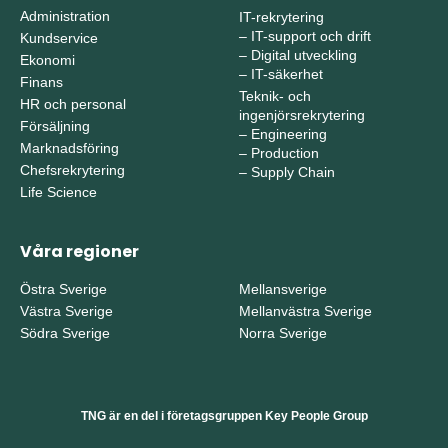
Administration
IT-rekrytering
–
IT-support och drift
Kundservice
–
Digital utveckling
Ekonomi
–
IT-säkerhet
Finans
Teknik- och
HR och personal
ingenjörsrekrytering
Försäljning
–
Engineering
Marknadsföring
–
Production
Chefsrekrytering
–
Supply Chain
Life Science
Våra regioner
Östra Sverige
Mellansverige
Västra Sverige
Mellanvästra Sverige
Södra Sverige
Norra Sverige
TNG är en del i företagsgruppen Key People Group