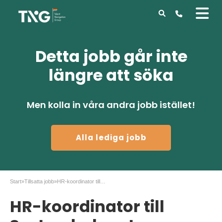
Detta jobb går inte
längre att söka
Men kolla in våra andra jobb istället!
Alla lediga jobb
Start
»
Tillsatta jobb
»
HR-koordinator till Systembolaget Stockholm
HR-koordinator till