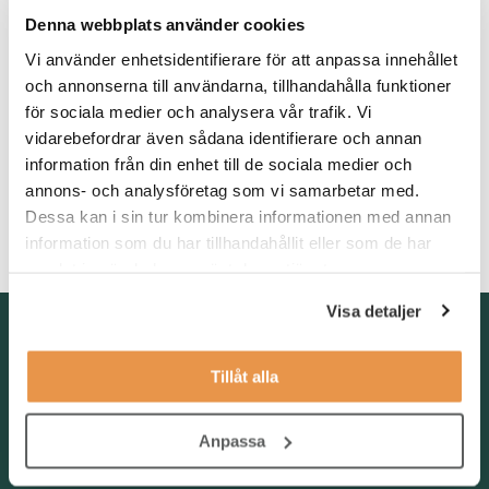
Våra förväntningar
Denna webbplats använder cookies
Vi söker dig med erfarenhet av liknande tjänster, en
Vi använder enhetsidentifierare för att anpassa innehållet
god administrativ förmåga och som är noggrann och metodisk i
och annonserna till användarna, tillhandahålla funktioner
ditt tillvägagångssätt.
för sociala medier och analysera vår trafik. Vi
vidarebefordrar även sådana identifierare och annan
För att lyckas i rollen ser vi att du har en stark servicekänsla
information från din enhet till de sociala medier och
genom att göra det enkelt för människor runt omkring i
annons- och analysföretag som vi samarbetar med.
verksamheten.
Dessa kan i sin tur kombinera informationen med annan
information som du har tillhandahållit eller som de har
samlat in när du har använt deras tjänster.
Visa detaljer
Kontakta oss
TNG Group AB
Tillåt alla
info@tng.se
Tel: 08-21 92 00
Anpassa
Boka möte
Välj dag och tid!