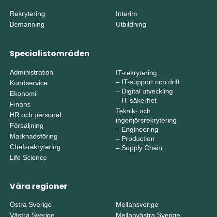
Rekrytering
Interim
Bemanning
Utbildning
Specialistområden
Administration
IT-rekrytering
–
IT-support och drift
Kundservice
–
Digital utveckling
Ekonomi
–
IT-säkerhet
Finans
Teknik- och
HR och personal
ingenjörsrekrytering
Försäljning
–
Engineering
Marknadsföring
–
Production
Chefsrekrytering
–
Supply Chain
Life Science
Våra regioner
Östra Sverige
Mellansverige
Västra Sverige
Mellanvästra Sverige