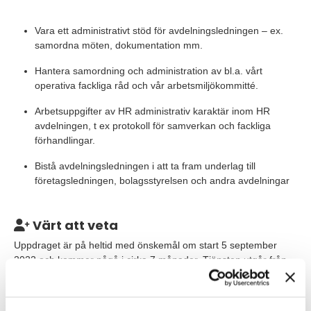
Vara ett administrativt stöd för avdelningsledningen – ex.
samordna möten, dokumentation mm.
Hantera samordning och administration av bl.a. vårt
operativa fackliga råd och vår arbetsmiljökommitté.
Arbetsuppgifter av HR administrativ karaktär inom HR
avdelningen, t ex protokoll för samverkan och fackliga
förhandlingar.
Bistå avdelningsledningen i att ta fram underlag till
företagsledningen, bolagsstyrelsen och andra avdelningar
Värt att veta
Uppdraget är på heltid med önskemål om start 5 september
2022 och kommer pågå i cirka 7 månader. Tjänsten utgår från
huvudkontoret i Kungsträdgården med möjlighet till hybrid 1-2
dagar i veckan.