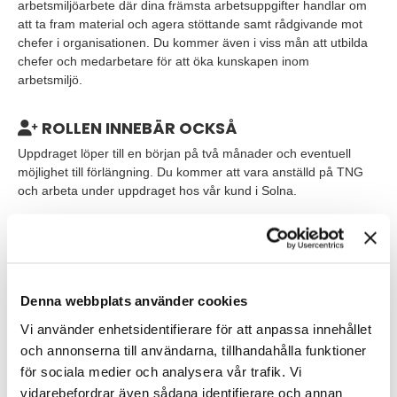
arbetsmiljöarbete där dina främsta arbetsuppgifter handlar om
att ta fram material och agera stöttande samt rådgivande mot
chefer i organisationen. Du kommer även i viss mån att utbilda
chefer och medarbetare för att öka kunskapen inom
arbetsmiljö.
ROLLEN INNEBÄR OCKSÅ
Uppdraget löper till en början på två månader och eventuell
möjlighet till förlängning. Du kommer att vara anställd på TNG
och arbeta under uppdraget hos vår kund i Solna.
VEM ÄR DU?
Vi söker dig som har praktiskt erfarenhet av organisatorisk och
socialt arbetsmiljöarbete, gärna inom den privata sektorn. Du
Denna webbplats använder cookies
har mycket goda kunskaper inom systematiskt arbetsmiljöarbete
och förstår arbetsgivarrollen i arbetsmiljöarbetet. Vi ser också att
Vi använder enhetsidentifierare för att anpassa innehållet
du är flytande i svenska, både i tal och skrift. Som person är du
och annonserna till användarna, tillhandahålla funktioner
flexibel, proaktiv och drivs av samarbete.
för sociala medier och analysera vår trafik. Vi
vidarebefordrar även sådana identifierare och annan