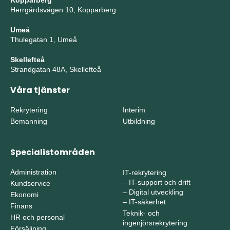
Kopparberg
Herrgårdsvägen 10, Kopparberg
Umeå
Thulegatan 1, Umeå
Skellefteå
Strandgatan 48A, Skellefteå
Våra tjänster
Rekrytering
Interim
Bemanning
Utbildning
Specialistområden
Administration
IT-rekrytering
–
IT-support och drift
Kundservice
–
Digital utveckling
Ekonomi
–
IT-säkerhet
Finans
Teknik- och
HR och personal
ingenjörsrekrytering
Försäljning