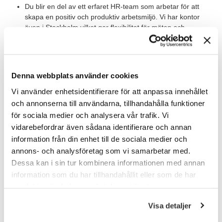
Du blir en del av ett erfaret HR-team som arbetar för att
skapa en positiv och produktiv arbetsmiljö. Vi har kontor
även i Stockholm vilket ger flexibilitet för möten och
samarbeten.
Antingen är du anställd vid oss på TNG för uppdragets
löptid eller så är du underkonsult.
Denna webbplats använder cookies
Vi använder enhetsidentifierare för att anpassa innehållet
Våra förväntningar
och annonserna till användarna, tillhandahålla funktioner
Vi söker dig som har relevant högskoleutbildning inom personal,
för sociala medier och analysera vår trafik. Vi
HR eller liknande område med flerårig erfarenhet av arbete
vidarebefordrar även sådana identifierare och annan
inom HR-funktionen. Du har god kunskap om lön, arbetsrätt,
information från din enhet till de sociala medier och
personaladministration och rekrytering. Det är meriterande om
annons- och analysföretag som vi samarbetar med.
du har arbetat tidigare inom produktion.
Dessa kan i sin tur kombinera informationen med annan
information som du har tillhandahållit eller som de har
Dina starka kommunikationsförmågor, både skriftligt och
muntligt, gör att du kan bygga relationer och stödja chefer och
samlat in när du har använt deras tjänster.
medarbetare effektivt. Du är driven, ansvarstagande och har
Visa detaljer
god organisationsförmåga. Du behärskar svenska och engelska
flytande, både i tal och skrift.