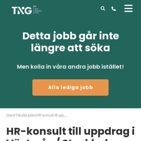
Detta jobb går inte
längre att söka
Men kolla in våra andra jobb istället!
Alla lediga jobb
Start
»
Tillsatta jobb
»
HR-konsult till uppdrag i Västerås / Stockholm
HR-konsult till uppdrag i