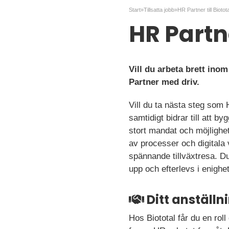
Start
»
Tillsatta jobb
»
HR Partner till Biotot
HR Partne
Vill du arbeta brett ino
Partner med driv.
Vill du ta nästa steg som 
samtidigt bidrar till att b
stort mandat och möjlighe
av processer och digitala
spännande tillväxtresa. Du
upp och efterlevs i enighe
Ditt anställ
Hos Biototal får du en roll 