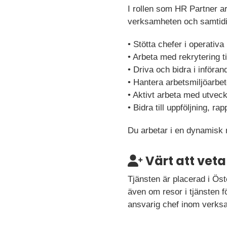
I rollen som HR Partner ar
verksamheten och samtidigt
• Stötta chefer i operati
• Arbeta med rekrytering 
• Driva och bidra i införa
• Hantera arbetsmiljöarbe
• Aktivt arbeta med utvec
• Bidra till uppföljning, r
Du arbetar i en dynamisk mi
Värt att veta
Tjänsten är placerad i Öst
även om resor i tjänsten f
ansvarig chef inom verks