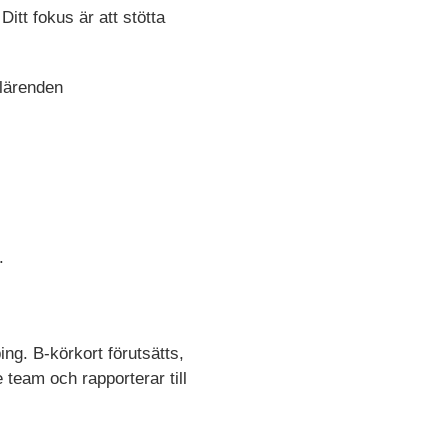
itt fokus är att stötta
alärenden
.
ing. B-körkort förutsätts,
team och rapporterar till