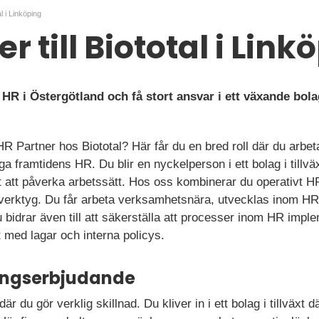
al i Linköping
r till Biototal i Link
m HR i Östergötland och få stort ansvar i ett växande bol
HR Partner hos Biototal? Här får du en bred roll där du arb
ygga framtidens HR. Du blir en nyckelperson i ett bolag i till
t att påverka arbetssätt. Hos oss kombinerar du operativt 
 verktyg. Du får arbeta verksamhetsnära, utvecklas inom H
 bidrar även till att säkerställa att processer inom HR imple
t med lagar och interna policys.
ningserbjudande
där du gör verklig skillnad. Du kliver in i ett bolag i tillväxt