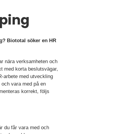
öping
ag? Biototal söker en HR
etar nära verksamheten och
växt med korta beslutsvägar,
HR-arbete med utveckling
R och vara med på en
menteras korrekt, följs
 där du får vara med och