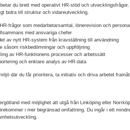
betar du brett med operativt HR-stöd och utvecklingsfrågor. D
 bidra till struktur och vidareutveckling.
va HR-frågor som medarbetarsamtal, lönerevision och person
tillsammans med ansvariga chefer
ndet av nytt HR-system från kravställning till användning
te såsom riskbedömningar och uppföljning
kling av HR-funktionens processer och arbetssätt
apportering och enklare analys av HR-data
ljö där du får prioritera, ta initiativ och driva arbetet framåt
ergötland med möjlighet att utgå från Linköping eller Norrköp
örekommer i mer begränsad omfattning. Du ingår i ett mindre 
amhetsutveckling.