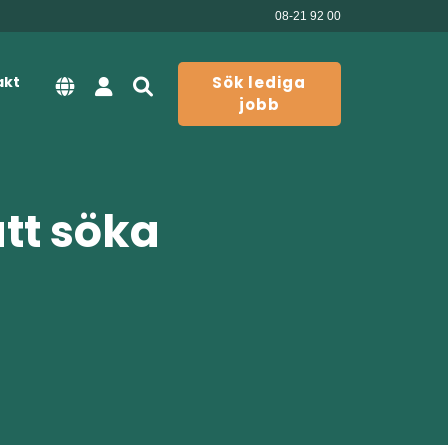
08-21 92 00
akt
Sök lediga
jobb
att söka