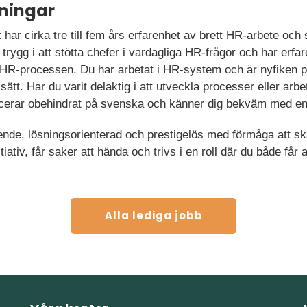
ningar
har cirka tre till fem års erfarenhet av brett HR-arbete och s
rygg i att stötta chefer i vardagliga HR-frågor och har erfa
 HR-processen. Du har arbetat i HR-system och är nyfiken på
ätt. Har du varit delaktig i att utveckla processer eller arbeta
cerar obehindrat på svenska och känner dig bekväm med e
nde, lösningsorienterad och prestigelös med förmåga att ska
itiativ, får saker att hända och trivs i en roll där du både får
Alla lediga jobb