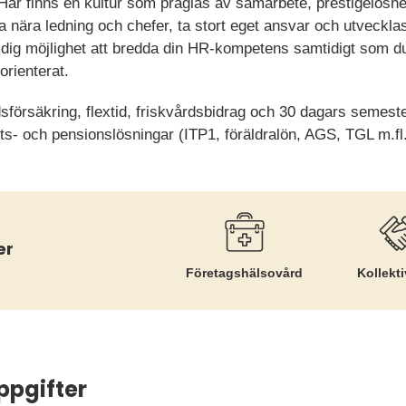
Här finns en kultur som präglas av samarbete, prestigelösh
a nära ledning och chefer, ta stort eget ansvar och utveckla
dig möjlighet att bredda din HR-kompetens samtidigt som du
orienterat.
dsförsäkring, flextid, friskvårdsbidrag och 30 dagars semest
ts- och pensionslösningar (ITP1, föräldralön, AGS, TGL m.fl.
er
Företags­hälsovård
Kollekti
ppgifter