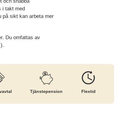
et och snabba
s i takt med
 på sikt kan arbeta mer
er. Du omfattas av
).
v­avtal
Tjänste­pension
Flextid