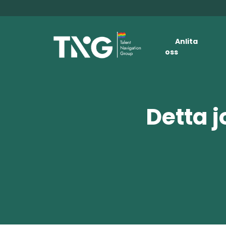
Anlita
oss
Detta j