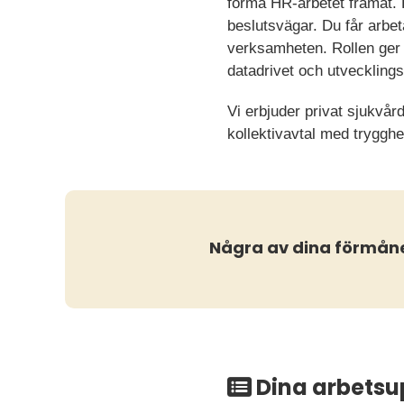
forma HR-arbetet framåt. 
beslutsvägar. Du får arbet
verksamheten. Rollen ger 
datadrivet och utvecklings
Vi erbjuder privat sjukvår
kollektivavtal med trygghe
Några av dina förmån
Dina arbetsu