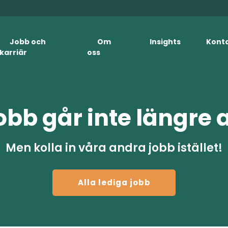
Jobb och
Om
Insights
Kont
karriär
oss
obb går inte längre 
Men kolla in våra andra jobb istället!
Alla lediga jobb