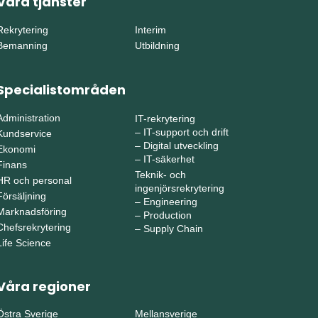
Våra tjänster
Rekrytering
Interim
Bemanning
Utbildning
Specialistområden
Administration
IT-rekrytering
–
IT-support och drift
Kundservice
–
Digital utveckling
Ekonomi
–
IT-säkerhet
Finans
Teknik- och
HR och personal
ingenjörsrekrytering
Försäljning
–
Engineering
Marknadsföring
–
Production
Chefsrekrytering
–
Supply Chain
Life Science
Våra regioner
Östra Sverige
Mellansverige