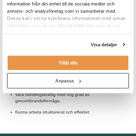
information från din enhet till de sociala medier och
drift, transport/logistik.
annons- och analysföretag som vi samarbetar med.
Goda IT-kunskaper och van att jobba med system och
Dessa kan i sin tur kombinera informationen med annan
digitala flöden.
information som du har tillhandahållit eller som de har
samlat in när du har använt deras tjänster.
Svenska i tal och skrift.
Visa detaljer
Tillåt alla
För att trivas i rollen och hos oss bör du:
Ha en god samarbetsförmåga och motiveras av interaktion
Anpassa
med människor från olika kulturer
Vara handlingskraftig med hög grad av
genomförandeförmåga.
Kunna arbeta strukturerat och effektivt.