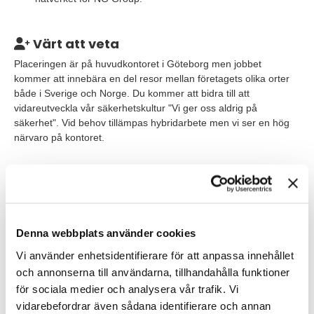
Värt att veta
Placeringen är på huvudkontoret i Göteborg men jobbet
kommer att innebära en del resor mellan företagets olika orter
både i Sverige och Norge. Du kommer att bidra till att
vidareutveckla vår säkerhetskultur "Vi ger oss aldrig på
säkerhet". Vid behov tillämpas hybridarbete men vi ser en hög
närvaro på kontoret.
Våra förväntningar
Relevant högskola/universitet eller tidigare erfarenhet av
liknande roll.
Denna webbplats använder cookies
Erfarenhet av kvalitetsarbete, gärna från produktion, drift
Vi använder enhetsidentifierare för att anpassa innehållet
eller transport/logistik.
och annonserna till användarna, tillhandahålla funktioner
Goda kunskaper av certifiering inom ISO-standarder.
för sociala medier och analysera vår trafik. Vi
vidarebefordrar även sådana identifierare och annan
Erfarenhet från riskbedömningar inriktade mot produktion,