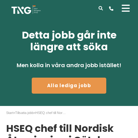
Detta jobb går inte
längre att söka
Men kolla in våra andra jobb istället!
Alla lediga jobb
Start
»
Tillsatta jobb
»
HSEQ chef till Nordisk Återvinning i Göteborg
HSEQ chef till Nordisk