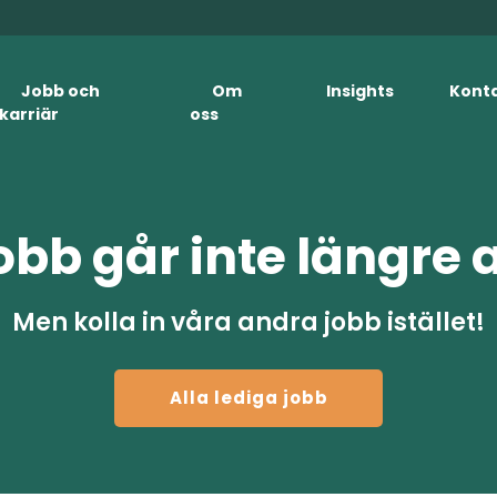
Jobb och
Om
Insights
Kont
karriär
oss
obb går inte längre 
Men kolla in våra andra jobb istället!
Alla lediga jobb