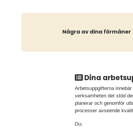
Några av dina förmåner
Dina arbetsu
Arbetsuppgifterna innebär
verksamheten det stöd den 
planerar och genomför utbi
processer avseende kvalite
Du;