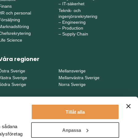
–
IT-säkerhet
Finans
Teknik- och
HR och personal
ingenjörsrekrytering
Försäljning
–
Engineering
Marknadsföring
–
Production
Chefsrekrytering
–
Supply Chain
Life Science
Våra regioner
Östra Sverige
Mellansverige
Västra Sverige
Mellanvästra Sverige
Södra Sverige
Norra Sverige
Tillåt alla
en sådana
Anpassa
alysföretag