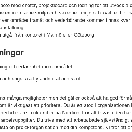
ete med chefer, projektledare och ledning för att utveckla 
heten inom arbetsmiljö och säkerhet, miljö och kvalité. För 
driver området framåt och vederbörande kommer finnas kvar
anställning.
 utgå ifrån kontoret i Malmö eller Göteborg
ningar
dning och erfarenhet inom området.
ch engelska flytande i tal och skrift
nns många möjligheter men det gäller också att ha god förmå
om är viktigast att prioritera. Du är ett stöd i organisatione
edarbetare i olika roller på Nordion. För att trivas i den här 
nd arbetsuppgifter. Du trivs med att arbeta både självständigt
istå en projektorganisation med din kompetens. Vi tror att en