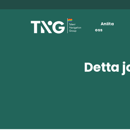
Anlita
oss
Detta j