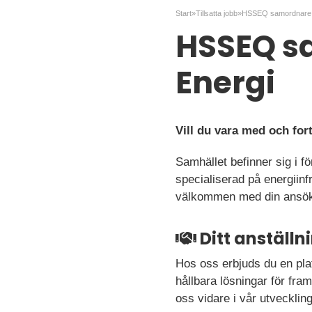
Start
»
Tillsatta jobb
»
HSSEQ samordnare ti
HSSEQ sa
Energi
Vill du vara med och fo
Samhället befinner sig i f
specialiserad på energiin
välkommen med din ansö
Ditt anställ
Hos oss erbjuds du en plat
hållbara lösningar för fram
oss vidare i vår utveckling