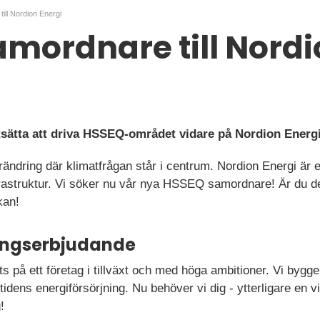
ll Nordion Energi
mordnare till Nord
rtsätta att driva HSSEQ-området vidare på Nordion Ener
örändring där klimatfrågan står i centrum. Nordion Energi är
frastruktur. Vi söker nu vår nya HSSEQ samordnare! Är du d
kan!
ningserbjudande
s på ett företag i tillväxt och med höga ambitioner. Vi byg
tidens energiförsörjning. Nu behöver vi dig - ytterligare en v
!