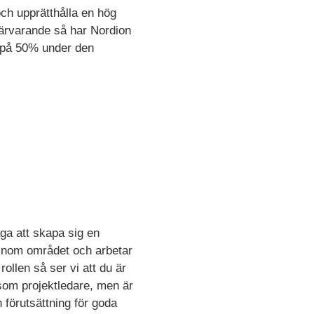
och upprätthålla en hög
närvarande så har Nordion
 på 50% under den
ga att skapa sig en
n inom området och arbetar
rollen så ser vi att du är
 som projektledare, men är
 förutsättning för goda