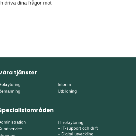
h driva dina frågor mot
Våra tjänster
Rekrytering
Interim
Bemanning
Utbildning
Specialistområden
Administration
IT-rekrytering
–
IT-support och drift
Kundservice
–
Digital utveckling
Ekonomi