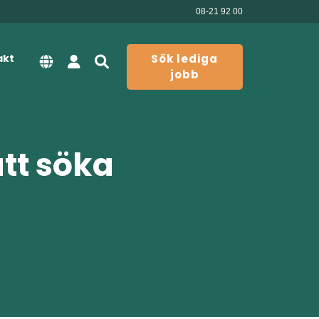
08-21 92 00
akt
Sök lediga
jobb
att söka