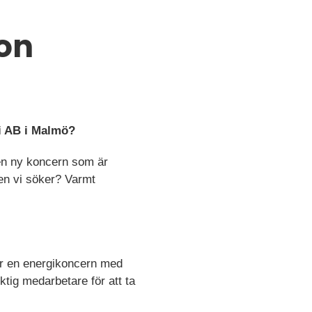
ion
gi AB i Malmö?
 en ny koncern som är
en vi söker? Varmt
ger en energikoncern med
iktig medarbetare för att ta