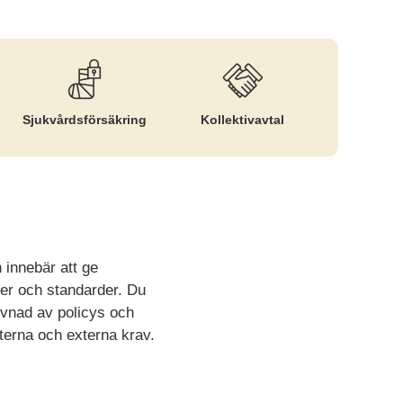
Sjukvårds­försäkring
Kollektiv­avtal
 innebär att ge
ler och standarder. Du
evnad av policys och
nterna och externa krav.