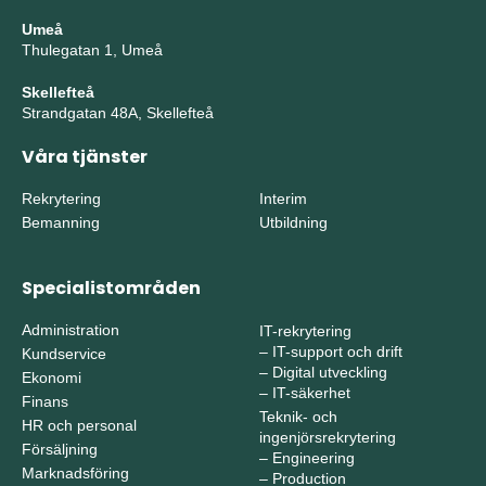
Umeå
Thulegatan 1, Umeå
Skellefteå
Strandgatan 48A, Skellefteå
Våra tjänster
Rekrytering
Interim
Bemanning
Utbildning
Specialistområden
Administration
IT-rekrytering
–
IT-support och drift
Kundservice
–
Digital utveckling
Ekonomi
–
IT-säkerhet
Finans
Teknik- och
HR och personal
ingenjörsrekrytering
Försäljning
–
Engineering
Marknadsföring
–
Production