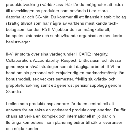
produktutveckling i världsklass. Här får du möjligheter att bidra
till utvecklingen av produkter som används i t.ex. stora
datorhallar och 5G-nät. Du kommer till ett finansiellt stabilt bolag
i kraftig tillväxt som har några av världens mest kända tech-
bolag som kunder. På II-Vi jobbar du i en mångkulturell,
kompetensintensiv och snabbväxande organisation med korta
beslutsvägar.
II-VI är stolta över sina värdegrunder I CARE: Integrity,
Collaboration, Accountability, Respect, Enthusiasm och dessa
genomsyrar såväl strategier som det dagliga arbetet. II-VI tar
hand om sin personal och erbjuder dig en marknadsmässig lön,
bonusmodell, sex veckors semester, frivillig sjukvårds- och
grupplivförsäkring samt ett generöst pensionsupplägg genom
Skandia.
I rollen som produktionsplanerare får du en central roll att
ansvara för att säkra en optimerad produktionsplanering. Du får
chans att verka en komplex och internationell miljö där din
fleråriga kompetens inom planering bidrar till säkra leveranser
och nöjda kunder.