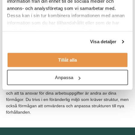
information från din enhet till de sociala medier och
Våra förväntningar
annons- och analysföretag som vi samarbetar med.
I grunden har du en relevant högskoleutbildning eller likvärdig
Dessa kan i sin tur kombinera informationen med annan
erfarenhet. Du har flerårig erfarenhet av planering av komplexa
information som du har tillhandahållit eller som de har
logistikflöden. Har du erfarenhet från tillverkande industri är det
samlat in när du har använt deras tjänster.
meriterande, men inget krav. Du har mycket goda kunskaper i
Excel och är bra på att navigera i olika system. Då du kommer
Visa detaljer
att verka i en internationell kontext krävs goda kunskaper i
engelska samt goda kunskaper även i svenska då du dagligen
kommunicerar med svensktalande personal.
Tillåt alla
Som person har du en god förmåga att interagera och
Anpassa
kommunicera med andra. Du är även bra på att bygga och
bibehålla relationer. Att vara handlingskraftig, resultatorienterad
och att ta ansvar för dina arbetsuppgifter är andra av dina
förmågor. Du trivs i en föränderlig miljö som kräver struktur, men
också förmågan att omvärdera och anpassa strukturen till nya
förhållanden.