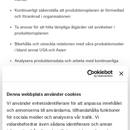
Kontinuerligt säkerställa att produktionsplanen är förmedlad
och förankrad i organisationen
Ta ansvar för att hitta lämpliga åtgärder vid avvikelser i
produktionsplanen
Bibehålla och utveckla relationen med våra produktionssiter
i bland annat USA och Asien
Analysera produktionsdata och arbeta med kontinuerliga
förbättringar
Övervaka och uppdatera produktionsdata i MES-systemet
och affärssystemet (Oracle)
Denna webbplats använder cookies
Värt att veta
Vi använder enhetsidentifierare för att anpassa innehållet
och annonserna till användarna, tillhandahålla funktioner
Du blir en del av Operations bestående av ca 50 personer och
rapporterar till Operations Director.
för sociala medier och analysera vår trafik. Vi
vidarebefordrar även sådana identifierare och annan