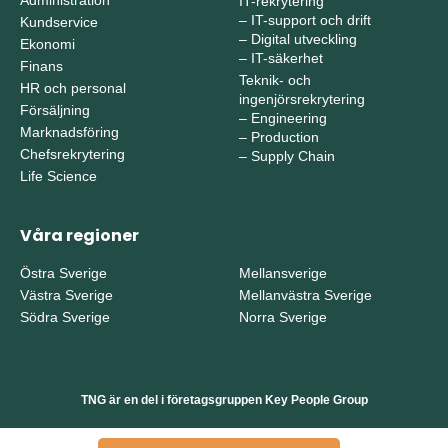
IT-rekrytering
–
IT-support och drift
Kundservice
–
Digital utveckling
Ekonomi
–
IT-säkerhet
Finans
Teknik- och
HR och personal
ingenjörsrekrytering
Försäljning
–
Engineering
Marknadsföring
–
Production
Chefsrekrytering
–
Supply Chain
Life Science
Våra regioner
Östra Sverige
Mellansverige
Västra Sverige
Mellanvästra Sverige
Södra Sverige
Norra Sverige
TNG är en del i företagsgruppen Key People Group