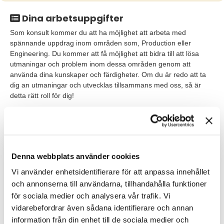
Dina arbetsuppgifter
Som konsult kommer du att ha möjlighet att arbeta med
spännande uppdrag inom områden som, Production eller
Engineering. Du kommer att få möjlighet att bidra till att lösa
utmaningar och problem inom dessa områden genom att
använda dina kunskaper och färdigheter. Om du är redo att ta
dig an utmaningar och utvecklas tillsammans med oss, så är
detta rätt roll för dig!
Värt att veta
Som medarbetare på TNG Tech är du värdefull. Ingen anställd i
mängden på ett gigantiskt bolag, utan en uppskattad person
Denna webbplats använder cookies
som är helt avgörande för vår framgång. Vi specialiserar oss på
fördomsfri rekrytering och bemanning med grund i fakta,
Vi använder enhetsidentifierare för att anpassa innehållet
vetenskap och metod. Och vi tror verkligen på vad vi gör. Hos
och annonserna till användarna, tillhandahålla funktioner
oss är det din kompetens, motivation och potential som spelar
för sociala medier och analysera vår trafik. Vi
roll – och inget annat!
vidarebefordrar även sådana identifierare och annan
information från din enhet till de sociala medier och
Vi hjälper dig att hitta spännande uppdrag som stärker det bästa