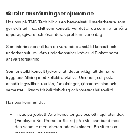
Ditt anställningserbjudande
Hos oss på TNG Tech blir du en betydelsefull medarbetare som
gör skillnad – särskilt som konsult. För det är du som träffar våra
uppdragsgivare och löser deras problem, varje dag.
Som interimskonsult kan du vara både anställd konsult och
underkonsult. Av våra underkonsulter kräver vi F-skatt samt
ansvarsförsäkring.
Som anställd konsult tycker vi att det är viktigt att du har en
trygg anställning med kollektivavtal via Unionen, schyssta
anställningsvillkor, rätt lön, försäkringar, tjänstepension och
semester. Liksom friskvårdsbidrag och företagshälsovård.
Hos oss kommer du:
Trivas på jobbet! Våra konsulter gav oss ett nöjdhetsindex
(Employee Net Promoter Score) på +55 i samband med
den senaste medarbetarundersökningen. En siffra som