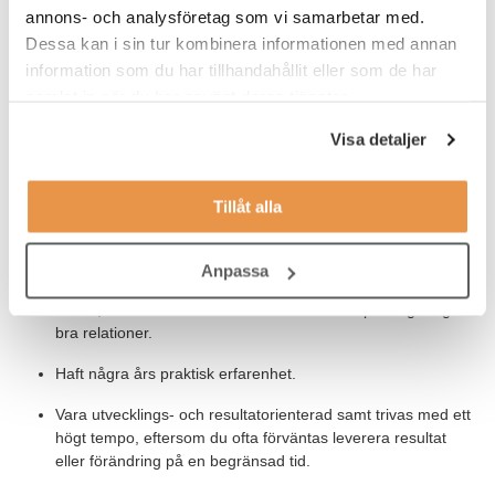
du har – din kompetens. Rent praktiskt innebär konsultjobbet att
annons- och analysföretag som vi samarbetar med.
du är anställd av oss (men vill du hellre arbeta som
Dessa kan i sin tur kombinera informationen med annan
underkonsult så går det också bra), och har din arbetsplats hos
information som du har tillhandahållit eller som de har
någon av våra kunder.
samlat in när du har använt deras tjänster.
Visa detaljer
Våra förväntningar
För att lyckas som konsult på TNG Tech behöver du:
Tillåt alla
Studerat en teknisk- eller ingenjörsutbildning och vill arbeta
inom automation, el, produktion eller underhåll.
Anpassa
Kunna kommunicera och presentera information på olika
nivåer, liksom ha ett stort intresse för att skapa långsiktiga
bra relationer.
Haft några års praktisk erfarenhet.
Vara utvecklings- och resultatorienterad samt trivas med ett
högt tempo, eftersom du ofta förväntas leverera resultat
eller förändring på en begränsad tid.