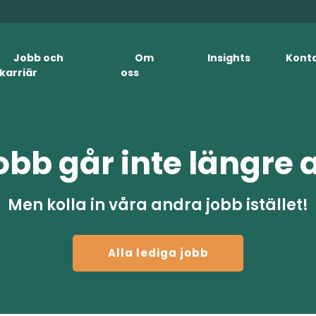
Jobb och
Om
Insights
Kont
karriär
oss
obb går inte längre 
Men kolla in våra andra jobb istället!
Alla lediga jobb