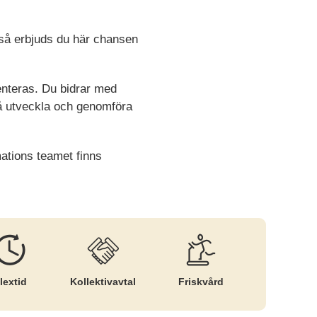
 så erbjuds du här chansen
enteras. Du bidrar med
så utveckla och genomföra
rmations teamet finns
lextid
Kollektiv­avtal
Friskvård