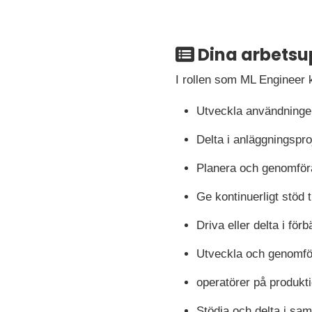
Dina arbetsu
I rollen som ML Engineer 
Utveckla användning
Delta i anläggningspro
Planera och genomför
Ge kontinuerligt stöd
Driva eller delta i fö
Utveckla och genomför
operatörer på produkt
Stödja och delta i s