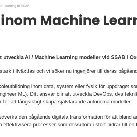
e Learning till SSAB
 inom Machine Learni
t utveckla AI / Machine Learning modeller vid SSAB i O
tark tillväxtfas och vi söker nu ingenjörer till deras pågåend
oleutbildning inom data, system eller fysik för uppdraget s
gineer ML). Ditt ansvar blir att utveckla DevOps, dvs tekni
ör att långsiktigt skapa självlärande autonoma modeller.
medverka den pågående digitala transformation för att bland a
h effektivisera processer som dessutom i stort bidrar till en f