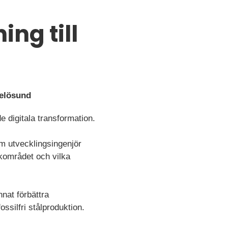
ng till
xelösund
e digitala transformation.
om utvecklingsingenjör
kområdet och vilka
nnat förbättra
ossilfri stålproduktion.