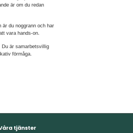
rande är om du redan
n är du noggrann och har
h att vara hands-on.
. Du är samarbetsvillig
kativ förmåga.
Våra tjänster