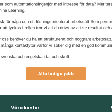
er som automtationsingenjör med intresse för data? Merite
hine Learning.
sk förmåga och ett lösningsorienterat arbetssätt Som perso
r att lyckas i rollen tror vi att du drivs av att se resultat oc
r oss behöver du ha ett strukturerat och noggrant arbetssätt
 många kontaktytor varför vi söker dig med en god kommuni
svenska och engelska i tal och skrift.
Alla lediga jobb
Våra kontor