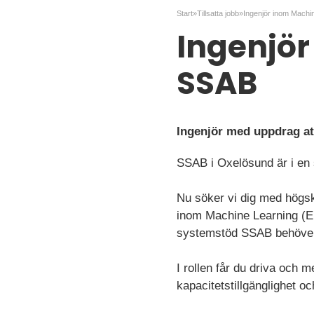
Start
»
Tillsatta jobb
»
Ingenjör inom Machin
Ingenjör
SSAB
Ingenjör med uppdrag at
SSAB i Oxelösund är i en s
Nu söker vi dig med högsk
inom Machine Learning (En
systemstöd SSAB behöver f
I rollen får du driva och 
kapacitetstillgänglighet oc