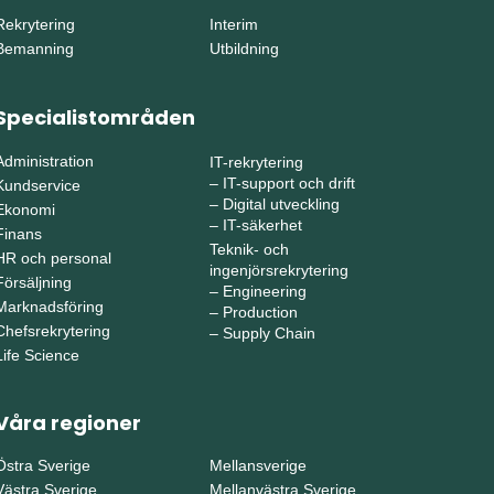
Rekrytering
Interim
Bemanning
Utbildning
Specialistområden
Administration
IT-rekrytering
–
IT-support och drift
Kundservice
–
Digital utveckling
Ekonomi
–
IT-säkerhet
Finans
Teknik- och
HR och personal
ingenjörsrekrytering
Försäljning
–
Engineering
Marknadsföring
–
Production
Chefsrekrytering
–
Supply Chain
Life Science
Våra regioner
Östra Sverige
Mellansverige
Västra Sverige
Mellanvästra Sverige