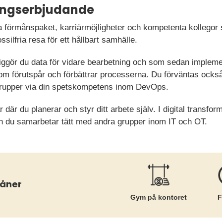
ningserbjudande
 förmånspaket, karriärmöjligheter och kompetenta kollegor
silfria resa för ett hållbart samhälle.
iggör du data för vidare bearbetning och som sedan implem
som förutspår och förbättrar processerna. Du förväntas ock
sgrupper via din spetskompetens inom DevOps.
r där du planerar och styr ditt arbete själv. I digital transfo
 du samarbetar tätt med andra grupper inom IT och OT.
måner
Gym på kontoret
F