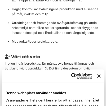
att nå uppsatta, både kort- och långsiktiga mål.
Daglig kontroll av avdelningens produktion med avseende
på mål, kvalitet och miljö.
Utredningar och framtagande av åtgärdsförslag gällande
arbetsmiljö samt tillse att korrigerande- och förebyggande
insatser löses på ett tillfredställande och långsiktigt sätt.
Medverkar/leder projektarbete.
Värt att veta
I rollen ingår beredskap. En månadsvis bonus tillämpas och
betalas ut vid uppnådda mål. Det finns dessutom en aktiv
personalklubb som bland annat ta initiativ till veteranforum,
skidresor, golf, kräftfiske m.m.
På Aspa Pulp kommer du till en kultur som präglas av
Denna webbplats använder cookies
gemenskap och vilja att hjälpas åt för att nå uppsatta mål. En
verksamhet på ca 185 personer inom en stor koncern där
Vi använder enhetsidentifierare för att anpassa innehållet
samverkar sker mellan fabrikerna.
och annonserna till användarna, tillhandahålla funktioner