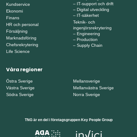
–
IT-support och drift
Kundservice
–
Digital utveckling
Ekonomi
–
IT-säkerhet
Finans
Teknik- och
HR och personal
ingenjörsrekrytering
Försäljning
–
Engineering
Marknadsföring
–
Production
Chefsrekrytering
–
Supply Chain
Life Science
Våra regioner
Östra Sverige
Mellansverige
Västra Sverige
Mellanvästra Sverige
Södra Sverige
Norra Sverige
TNG är en del i företagsgruppen Key People Group