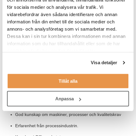
för sociala medier och analysera vår trafik. Vi
Våra förväntningar
vidarebefordrar även sådana identifierare och annan
Vi söker dig som antingen har erfarenhet av att leda andra och
information från din enhet till de sociala medier och
vill växa i en roll där du bidrar till att säkra framtiden för vår
annons- och analysföretag som vi samarbetar med.
verksamhet, eller dig som har kortare erfarenhet men drivs av
Dessa kan i sin tur kombinera informationen med annan
ambition och nyfikenhet för att ta nästa steg i karriären.
information som du har tillhandahållit eller som de har
samlat in när du har använt deras tjänster.
Hos oss är dina egenskaper lika viktiga som din erfarenhet. Vi
värdesätter att du är strukturerad, initiativrik och
Visa detaljer
ansvarstagande, med en förmåga att skapa engagemang och
arbetsglädje omkring dig. Du arbetar målmedvetet för att nå
resultat och ser möjligheter till förbättringar i det dagliga arbetet.
Tillåt alla
Vi söker dig som har:
Anpassa
Ingenjörsutbildning eller likvärdig erfarenhet inom yrket.
God kunskap om maskiner, processer och kvalitetskrav
Erfarenhet från processindustrin.