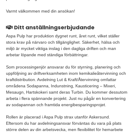
Varmt välkommen med din ansökan!
Ditt anställningserbjudande
Aspa Pulp har produktion dygnet runt, året runt, vilket ställer
stora krav på närvaro och tillgänglighet. Säkerhet, hälsa och
miljö är mycket viktiga inslag i den dagliga driften och man
arbetar löpande med ständiga förbättringar.
Som processingenjör ansvarar du för styrning, planering och
uppföljning av driftverksamheten inom kemikalieåtervinning och
kraftdistribution. Avdelning Lut & Kraft/Återvinning omfattar
områdena Sodapanna, Indunstning, Kausticering – Mixeri,
Mesaugn, Hartskokeri samt deras Turbin. Du kommer dessutom
arbeta i flera spännande projekt. Just nu pågår en konvertering
av sodapannan och framtida energibesparingsprojet.
Rollen är placerad i Aspa Pulp strax utanför Askersund.
Eftersom du har avdelningsansvar förväntas du vara på plats
större delen av din arbetsvecka, men flexibilitet för hemarbete