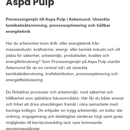
Aspa Pulp
Processingenjör till Aspa Pulp i Askersund. Utveckla
kemikalieåtervinning, processoptimering och hållbar
energiteknik
Har du erfarenhet inom drift- eller energiteknik från
massaindustri, kraftvärme, energi- eller kemisk industri och vill
jobba för säkerhet, arbetsmiljö, produktivitet, kvalitet och
energiförbrukning? Som Processingenjör på Aspa Pulp utanför
Askersund får du en central roll i att utveckla
kemikalieåtervinning, kraftdistribution, processoptimering och
energieffektivisering.
Du förbättrar processer och arbetsmiljö, med säkerhet och
hållbarhet som självklara fokusområden. Här får du både ansvar
och frihet att driva utvecklingen framåt i nära samarbete med
kunniga kollegor. De erbjuder en trygg arbetsmiljö, en kultur där
ordning, engagemang och delaktighet värderas högt samt goda
möjligheter till karriärutveckling tack vare kommande
pensionsavgångar.