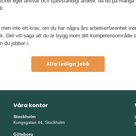
mycket eget ansvar och självständigt arbete, då du på många
l.
, men inte ett krav, om du har några års arbetserfarenhet in
ik. Det vill säga att du är trygg inom ditt kompetensområde o
 du jobbar i.
Alla lediga jobb
Våra kontor
Stockholm
Kungsgatan 44, Stockholm
Göteborg