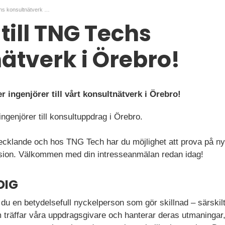
Ingenjör till TNG Techs konsultnätverk i Örebro!
till TNG Techs
ätverk i Örebro!
 ingenjörer till vårt konsultnätverk i Örebro!
genjörer till konsultuppdrag i Örebro.
vecklande och hos TNG Tech har du möjlighet att prova på n
ssion. Välkommen med din intresseanmälan redan idag!
DIG
u en betydelsefull nyckelperson som gör skillnad – särskilt 
 träffar våra uppdragsgivare och hanterar deras utmaningar,