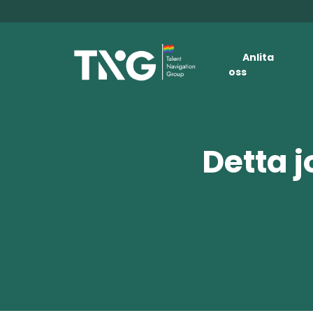
Anlita
oss
Detta j