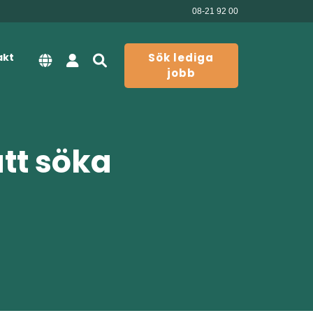
08-21 92 00
akt
Sök lediga
jobb
att söka