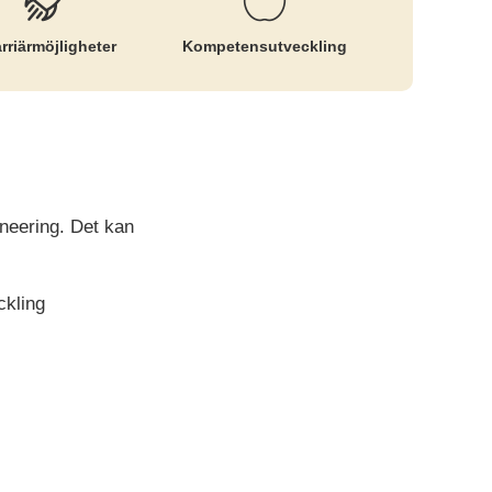
rriär­möjligheter
Kompetens­utveckling
neering. Det kan
ckling