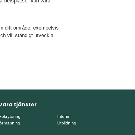
 arbetsplatser kan vara
om ditt område, exempelvis
ch vill ständigt utveckla
Våra tjänster
Rekrytering
Interim
Bemanning
Utbildning