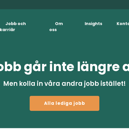
Jobb och
Om
Insights
Kont
karriär
oss
obb går inte längre 
Men kolla in våra andra jobb istället!
Alla lediga jobb