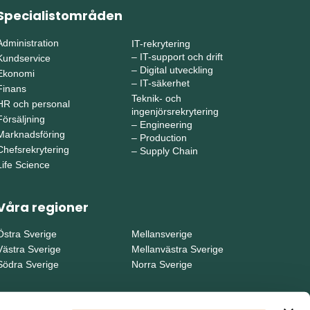
Specialistområden
Administration
IT-rekrytering
–
IT-support och drift
Kundservice
–
Digital utveckling
Ekonomi
–
IT-säkerhet
Finans
Teknik- och
HR och personal
ingenjörsrekrytering
Försäljning
–
Engineering
Marknadsföring
–
Production
Chefsrekrytering
–
Supply Chain
Life Science
Våra regioner
Östra Sverige
Mellansverige
Västra Sverige
Mellanvästra Sverige
Södra Sverige
Norra Sverige