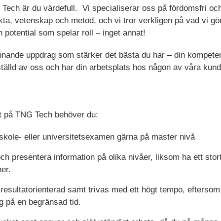
ch är du värdefull. Vi specialiserar oss på fördomsfri och
ta, vetenskap och metod, och vi tror verkligen på vad vi gör
potential som spelar roll – inget annat!
pännande uppdrag som stärker det bästa du har – din kompete
ställd av oss och har din arbetsplats hos någon av våra kund
lt på TNG Tech behöver du:
skole- eller universitetsexamen gärna på master nivå
presentera information på olika nivåer, liksom ha ett stort
ner.
resultatorienterad samt trivas med ett högt tempo, eftersom
ng på en begränsad tid.