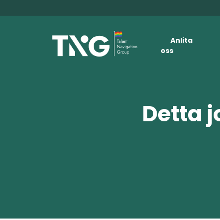
Anlita
oss
Detta j