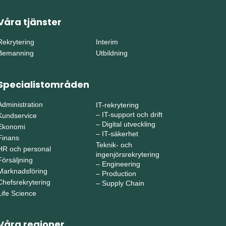
Våra tjänster
Rekrytering
Interim
Bemanning
Utbildning
Specialistområden
Administration
IT-rekrytering
–
IT-support och drift
Kundservice
–
Digital utveckling
Ekonomi
–
IT-säkerhet
Finans
Teknik- och
HR och personal
ingenjörsrekrytering
Försäljning
–
Engineering
Marknadsföring
–
Production
Chefsrekrytering
–
Supply Chain
Life Science
Våra regioner