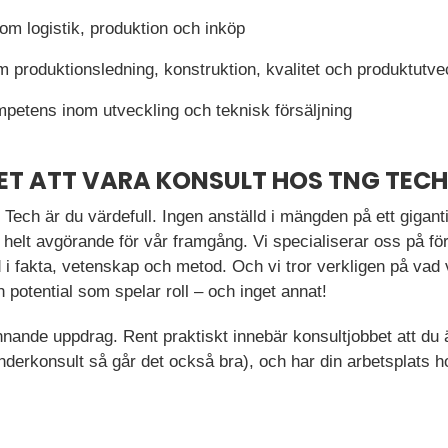
nom logistik, produktion och inköp
om produktionsledning, konstruktion, kvalitet och produktutve
petens inom utveckling och teknisk försäljning
ET ATT VARA KONSULT HOS TNG TECH
ch är du värdefull. Ingen anställd i mängden på ett giganti
helt avgörande för vår framgång. Vi specialiserar oss på fö
 fakta, vetenskap och metod. Och vi tror verkligen på vad v
potential som spelar roll – och inget annat!
pännande uppdrag. Rent praktiskt innebär konsultjobbet att du
underkonsult så går det också bra), och har din arbetsplats 