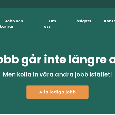
Jobb och
Om
Insights
Kont
karriär
oss
obb går inte längre 
Men kolla in våra andra jobb istället!
Alla lediga jobb