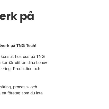
verk på
ätverk på TNG Tech!
om konsult hos oss på TNG
 karriär utifrån dina behov
neering, Production och
vnäring, process- och
å ett företag som du inte