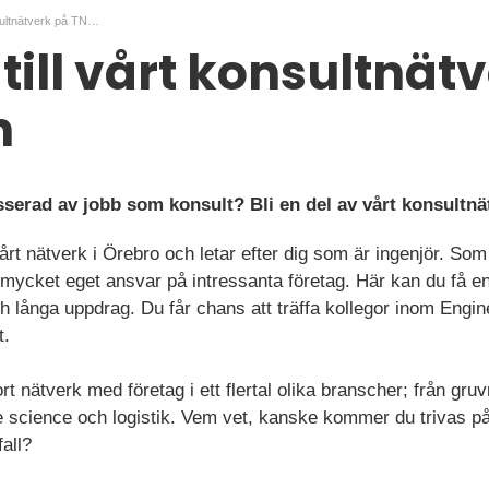
Ingenjör till vårt konsultnätverk på TNG Tech
 till vårt konsultnät
h
sserad av jobb som konsult? Bli en del av vårt konsultn
 vårt nätverk i Örebro och letar efter dig som är ingenjör. S
d mycket eget ansvar på intressanta företag. Här kan du få en
ch långa uppdrag. Du får chans att träffa kollegor inom Engi
t.
rt nätverk med företag i ett flertal olika branscher; från gru
Life science och logistik. Vem vet, kanske kommer du trivas p
fall?