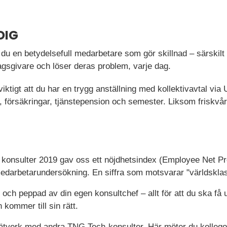
DIG
du en betydelsefull medarbetare som gör skillnad – särskilt 
agsgivare och löser deras problem, varje dag.
 viktigt att du har en trygg anställning med kollektivavtal vi
lön, försäkringar, tjänstepension och semester. Liksom friskv
a konsulter 2019 gav oss ett nöjdhetsindex (Employee Net Pr
darbetarundersökning. En siffra som motsvarar "världsklas
d och peppad av din egen konsultchef – allt för att du ska få
kommer till sin rätt.
 nätverk med andra TNG Tech-konsulter. Här möter du kollego