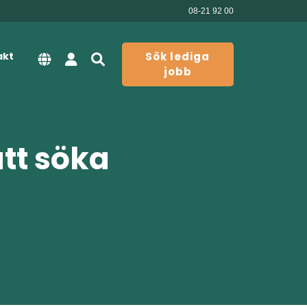
08-21 92 00
akt
Sök lediga
jobb
att söka