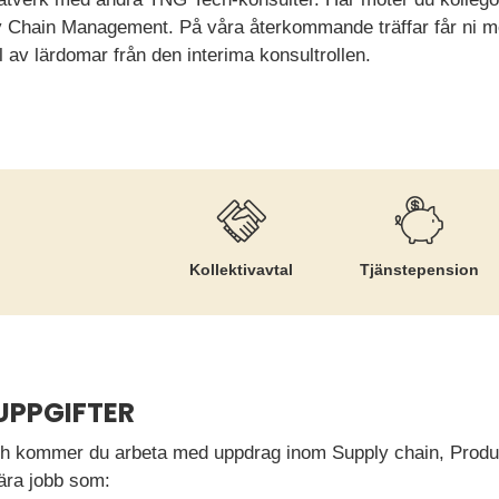
 Chain Management. På våra återkommande träffar får ni möj
l av lärdomar från den interima konsultrollen.
Kollektiv­avtal
Tjänste­pension
UPPGIFTER
 kommer du arbeta med uppdrag inom Supply chain, Product
ära jobb som: