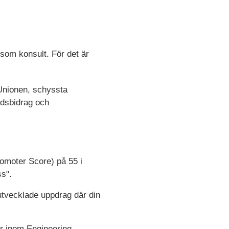
som konsult. För det är
a Unionen, schyssta
årdsbidrag och
omoter Score) på 55 i
s".
 utvecklade uppdrag där din
r inom Engineering,