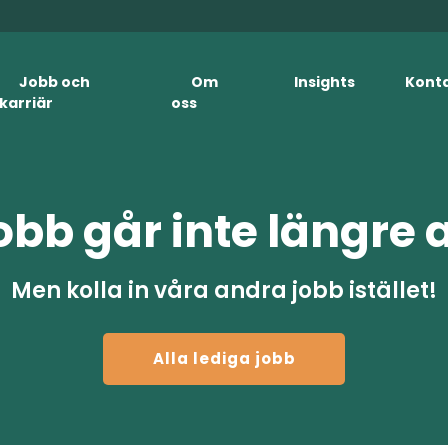
Jobb och
Om
Insights
Kont
karriär
oss
obb går inte längre 
Men kolla in våra andra jobb istället!
Alla lediga jobb