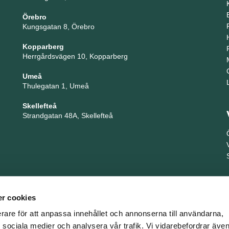
Örebro
Kungsgatan 8, Örebro
Kopparberg
Herrgårdsvägen 10, Kopparberg
Umeå
Thulegatan 1, Umeå
Skellefteå
Strandgatan 48A, Skellefteå
r cookies
erare för att anpassa innehållet och annonserna till användarna,
ör sociala medier och analysera vår trafik. Vi vidarebefordrar äv