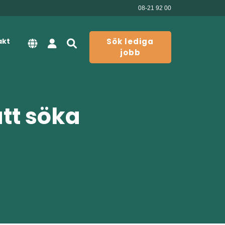
08-21 92 00
akt
Sök lediga
jobb
att söka