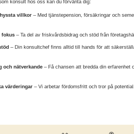
 Som konsult hos oss kan du förvänta dig:
hyssta villkor
– Med tjänstepension, försäkringar och semes
i fokus
– Ta del av friskvårdsbidrag och stöd från företagshä
stöd
– Din konsultchef finns alltid till hands för att säkerställ
g och nätverkande
– Få chansen att bredda din erfarenhet o
ka värderingar
– Vi arbetar fördomsfritt och tror på potentia