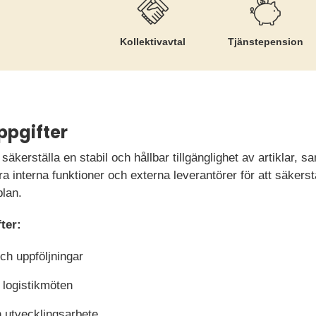
Kollektiv­avtal
Tjänste­pension
ppgifter
t säkerställa en stabil och hållbar tillgänglighet av artiklar, 
a interna funktioner och externa leverantörer för att säkerstä
plan.
ter:
h uppföljningar
 logistikmöten
h utvecklingsarbete