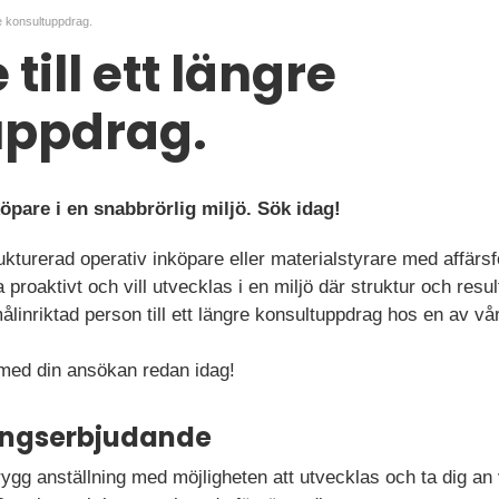
gre konsultuppdrag.
till ett längre
uppdrag.
pare i en snabbrörlig miljö. Sök idag!
ukturerad operativ inköpare eller materialstyrare med affärs
ta proaktivt och vill utvecklas i en miljö där struktur och resu
inriktad person till ett längre konsultuppdrag hos en av vå
ed din ansökan redan idag!
ningserbjudande
ygg anställning med möjligheten att utvecklas och ta dig an 