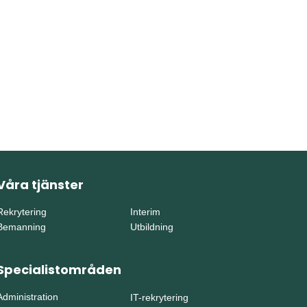
Våra tjänster
Rekrytering
Interim
Bemanning
Utbildning
Specialistområden
Administration
IT-rekrytering