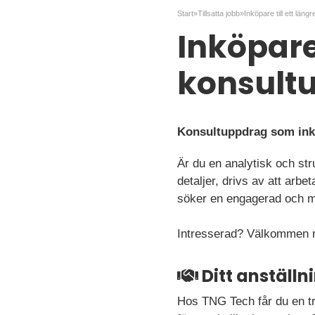
Start
»
Tillsatta jobb
»
Inköpare till ett län
Inköpare 
konsult
Konsultuppdrag som inkö
Är du en analytisk och str
detaljer, drivs av att arbe
söker en engagerad och mål
Intresserad? Välkommen m
Ditt anställ
Hos TNG Tech får du en tr