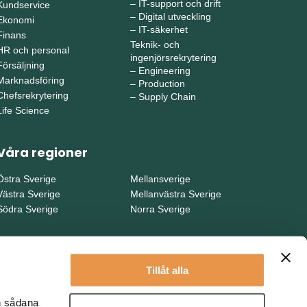
–
IT-support och drift
Kundservice
–
Digital utveckling
Ekonomi
–
IT-säkerhet
Finans
Teknik- och
HR och personal
ingenjörsrekrytering
Försäljning
–
Engineering
Marknadsföring
–
Production
Chefsrekrytering
–
Supply Chain
Life Science
Våra regioner
Östra Sverige
Mellansverige
Västra Sverige
Mellanvästra Sverige
Södra Sverige
Norra Sverige
Tillåt alla
en sådana