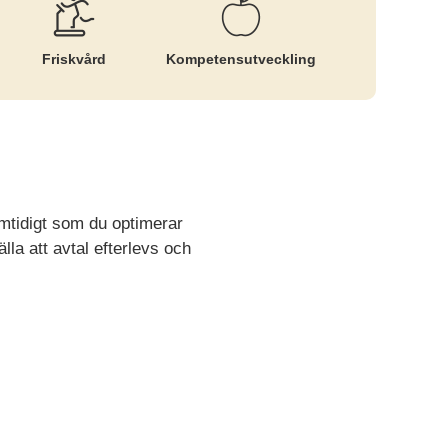
Friskvård
Kompetens­utveckling
samtidigt som du optimerar
lla att avtal efterlevs och