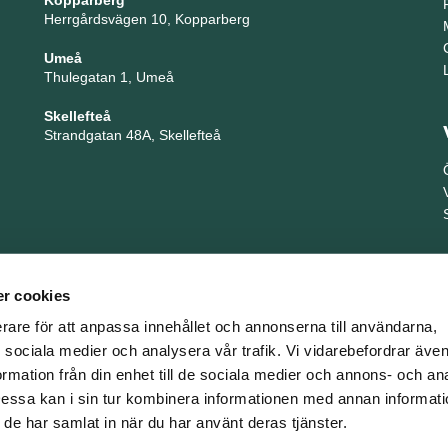
Kopparberg
Herrgårdsvägen 10, Kopparberg
Umeå
Thulegatan 1, Umeå
Skellefteå
Strandgatan 48A, Skellefteå
r cookies
erare för att anpassa innehållet och annonserna till användarna,
ör sociala medier och analysera vår trafik. Vi vidarebefordrar äv
ormation från din enhet till de sociala medier och annons- och an
TNG är en del i företagsgruppen Key People Group
ssa kan i sin tur kombinera informationen med annan informat
om de har samlat in när du har använt deras tjänster.