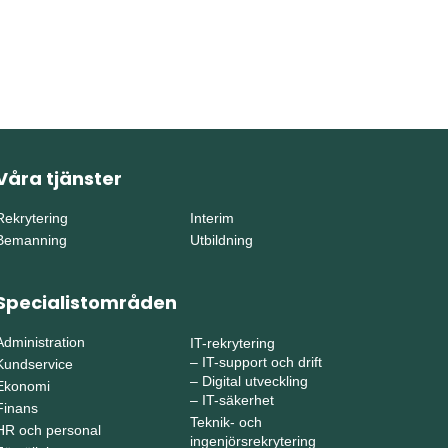
Våra tjänster
Rekrytering
Interim
Bemanning
Utbildning
Specialistområden
Administration
IT-rekrytering
–
IT-support och drift
Kundservice
–
Digital utveckling
Ekonomi
–
IT-säkerhet
Finans
Teknik- och
HR och personal
ingenjörsrekrytering