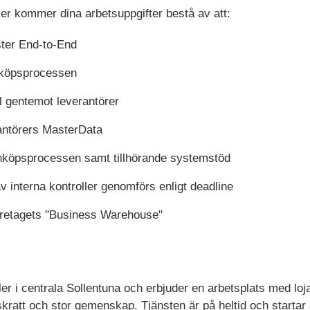
ler kommer dina arbetsuppgifter bestå av att:
ster End-to-End
inköpsprocessen
l gentemot leverantörer
antörers MasterData
 inköpsprocessen samt tillhörande systemstöd
av interna kontroller genomförs enligt deadline
företagets "Business Warehouse"
kaler i centrala Sollentuna och erbjuder en arbetsplats med l
skratt och stor gemenskap. Tjänsten är på heltid och startar 