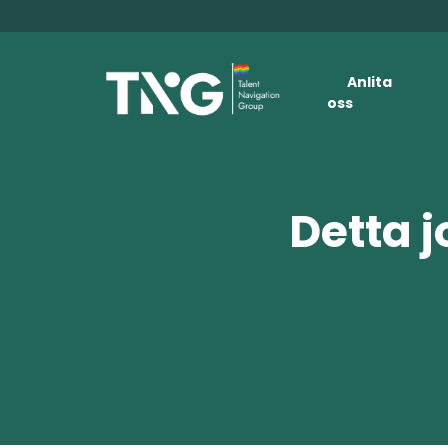
Anlita
oss
Detta j