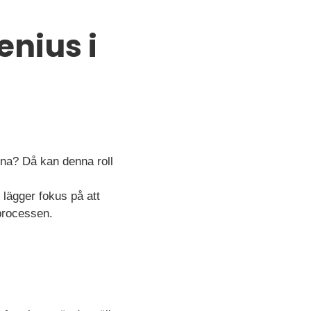
enius i
rna? Då kan denna roll
lägger fokus på att
sprocessen.