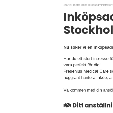
Start
»
Tillsatta jobb
»
Inköpsadm
Stockho
Nu söker vi en inköpsadm
Har du ett stort intresse
vara perfekt för dig!
Fresenius Medical Care sö
noggrant hantera inköp, an
Välkommen med din ansö
Ditt anställ