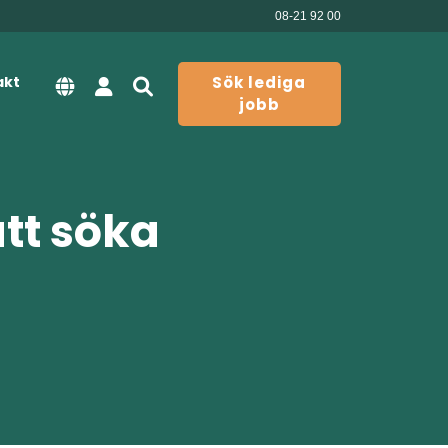
08-21 92 00
akt
Sök lediga
jobb
att söka