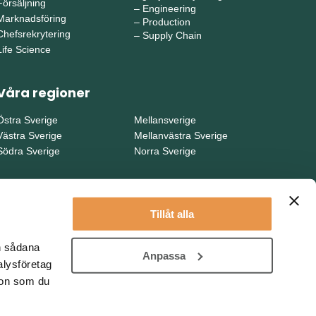
Försäljning
–
Engineering
Marknadsföring
–
Production
Chefsrekrytering
–
Supply Chain
Life Science
Våra regioner
Östra Sverige
Mellansverige
Västra Sverige
Mellanvästra Sverige
Södra Sverige
Norra Sverige
Tillåt alla
en sådana
Anpassa
alysföretag
ion som du