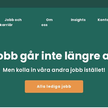
Jobb och
Om
Insights
Kont
karriär
oss
obb går inte längre 
Men kolla in våra andra jobb istället!
Alla lediga jobb