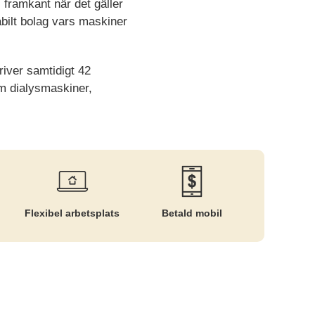
 framkant när det gäller
abilt bolag vars maskiner
river samtidigt 42
om dialysmaskiner,
Flexibel arbetsplats
Betald mobil