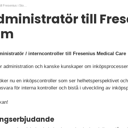
Inköpsadministratör till Fresenius i Stockholm
inistratör till Fres
lm
inistratör / interncontroller till Fresenius Medical Care
 för administration och kanske kunskaper om inköpsprocesse
ker nu en inköpscontroller som ser helhetsperspektivet och 
svara för interna kontroller och bistå i utveckling av inköp
kan!
ningserbjudande