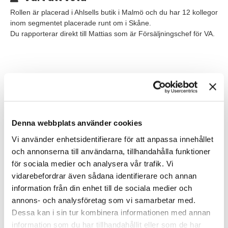
Rollen är placerad i Ahlsells butik i Malmö och du har 12 kollegor
inom segmentet placerade runt om i Skåne.
Du rapporterar direkt till Mattias som är Försäljningschef för VA.
Våra förväntningar
Du är en person som motiveras starkt av att skapa goda
relationer och erbjuda bästa service. Du har förmåga att sätta
dig in i Ahlsells produktsortiment och tar reda på den information
Denna webbplats använder cookies
som behövs och på sikt bygga upp den kunskap du behöver för
Vi använder enhetsidentifierare för att anpassa innehållet
att hantera frågeställningar om du inte besitter kunskap från VA
tidigare.
och annonserna till användarna, tillhandahålla funktioner
Självklart är branschkompetens högt värderat men det är inte ett
för sociala medier och analysera vår trafik. Vi
måste. Vi söker främst en person som har rätt inställning till
vidarebefordrar även sådana identifierare och annan
försäljning.
information från din enhet till de sociala medier och
På Ahlsell vill vi ha de bästa säljarna och vi kräver inte att du kan
annons- och analysföretag som vi samarbetar med.
allt om vår bransch, däremot förväntar vi oss att du är en stjärna
Dessa kan i sin tur kombinera informationen med annan
på service och kundbemötande. Du har ett naturligt och starkt
information som du har tillhandahållit eller som de har
driv och tycker om att lära sig nya saker.