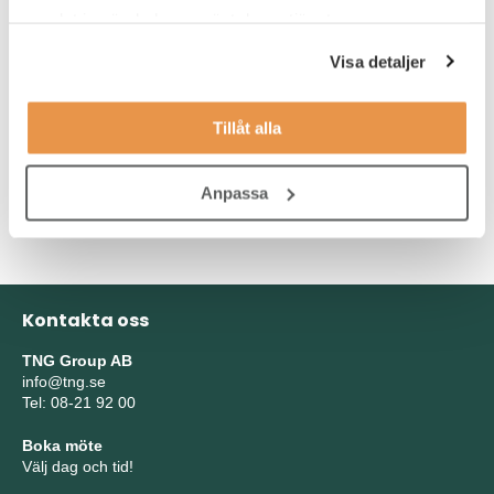
samlat in när du har använt deras tjänster.
Du har:
Visa detaljer
Färdigställd gymnasieutbildning
Flytande svenska och engelska i tal och skrift
Tillåt alla
Erfarenhet att arbeta mycket digitalt med CRM system
Anpassa
Tidigare erfarenhet som innesäljare
Kontakta oss
TNG Group AB
info@tng.se
Tel: 08-21 92 00
Boka möte
Välj dag och tid!