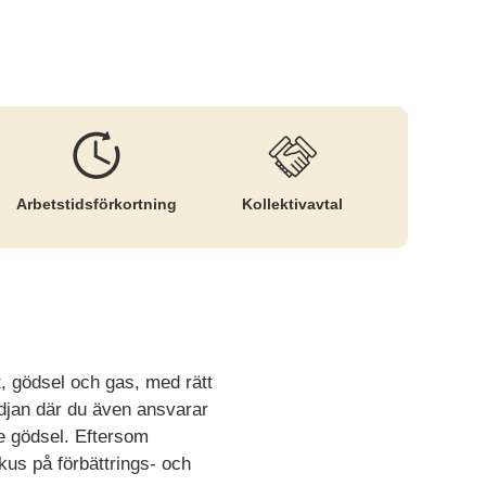
Arbetstids­förkortning
Kollektiv­avtal
t, gödsel och gas, med rätt
edjan där du även ansvarar
e gödsel. Eftersom
kus på förbättrings- och