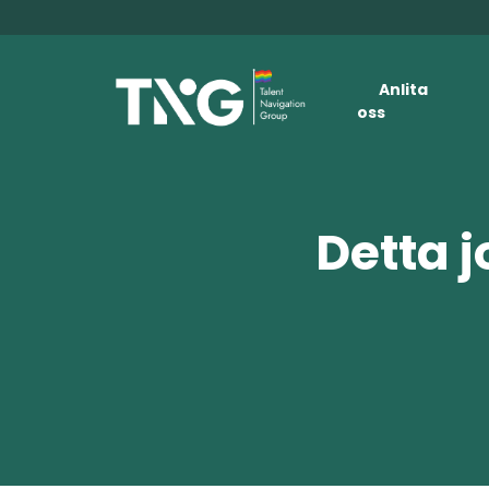
Anlita
oss
Detta j