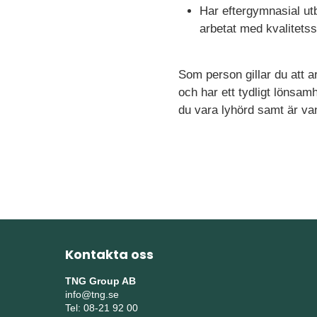
Har eftergymnasial utb
arbetat med kvalitetss
Som person gillar du att a
och har ett tydligt lönsa
du vara lyhörd samt är van 
Kontakta oss
TNG Group AB
info@tng.se
Tel: 08-21 92 00