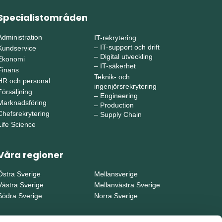
Specialistområden
Administration
IT-rekrytering
–
IT-support och drift
Kundservice
–
Digital utveckling
Ekonomi
–
IT-säkerhet
Finans
Teknik- och
HR och personal
ingenjörsrekrytering
Försäljning
–
Engineering
Marknadsföring
–
Production
Chefsrekrytering
–
Supply Chain
Life Science
Våra regioner
Östra Sverige
Mellansverige
Västra Sverige
Mellanvästra Sverige
Södra Sverige
Norra Sverige