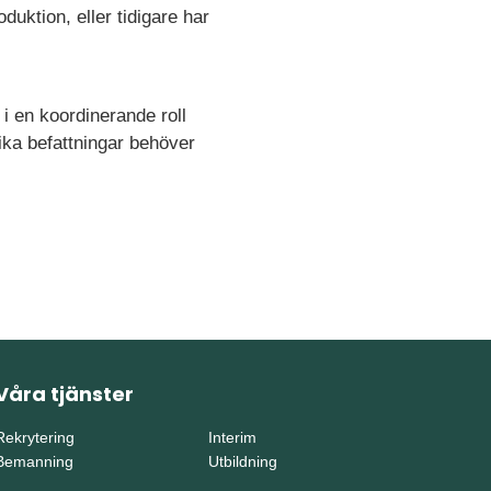
duktion, eller tidigare har
 i en koordinerande roll
ika befattningar behöver
Våra tjänster
Rekrytering
Interim
Bemanning
Utbildning