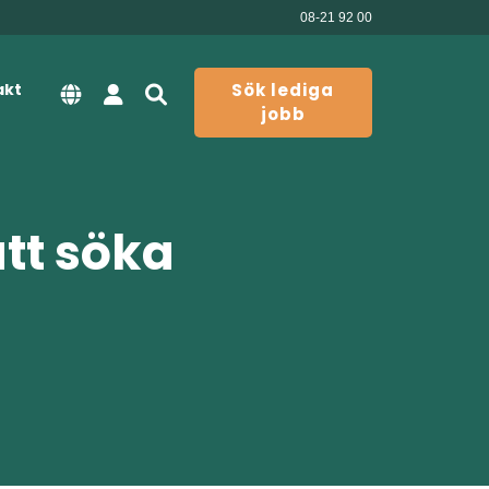
08-21 92 00
akt
Sök lediga
jobb
att söka