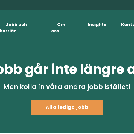
Jobb och
Om
Insights
Kont
karriär
oss
obb går inte längre 
Men kolla in våra andra jobb istället!
Alla lediga jobb