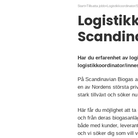
Start
»
Tillsatta jobb
»
Logistik
Scandin
Har du erfarenhet av log
logistikkoordinator/innes
På Scandinavian Biogas arbet
en av Nordens största pri
stark tillväxt och söker n
Här får du möjlighet att ta
och från deras biogasanlägg
både med kunder, leverant
och vi söker dig som vill 