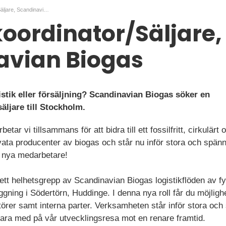
Logistikkoordinator/Säljare, Scandinavian Biogas
koordinator/Säljare,
avian Biogas
istik eller försäljning? Scandinavian Biogas söker en
äljare till Stockholm.
ar vi tillsammans för att bidra till ett fossilfritt, cirkulärt 
vata producenter av biogas och står nu inför stora och spän
u nya medarbetare!
 ett helhetsgrepp av Scandinavian Biogas logistikflöden av fys
ning i Södertörn, Huddinge. I denna nya roll får du möjlighet 
örer samt interna parter. Verksamheten står inför stora och
vara med på vår utvecklingsresa mot en renare framtid.