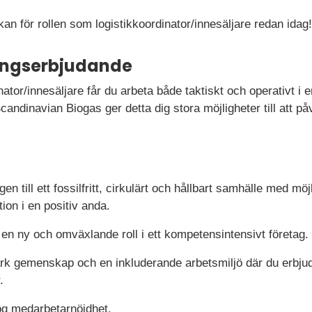
 för rollen som logistikkoordinator/innesäljare redan idag!
ningserbjudande
nator/innesäljare får du arbeta både taktiskt och operativt i
Scandinavian Biogas ger detta dig stora möjligheter till att 
en till ett fossilfritt, cirkulärt och hållbart samhälle med mö
ion i en positiv anda.
i en ny och omväxlande roll i ett kompetensintensivt företag.
ark gemenskap och en inkluderande arbetsmiljö där du erbju
.
ög medarbetarnöjdhet.