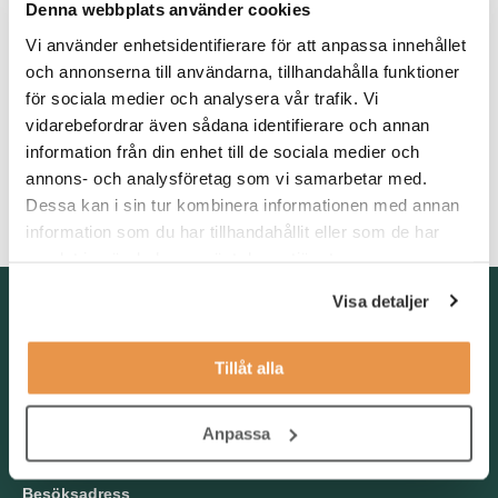
Denna webbplats använder cookies
Troligen har du tidigare varit chef för kundservice eller
Vi använder enhetsidentifierare för att anpassa innehållet
kundsupport eller ekonomisupport. Ekonomikunskaper är bra att
och annonserna till användarna, tillhandahålla funktioner
ha med sig och Excel är ett verktyg som vi använder en hel del
varför det är positivt om du har erfarenhet av det. Goda
för sociala medier och analysera vår trafik. Vi
kunskaper i svenska och engelska behöver du ha i både tal och
vidarebefordrar även sådana identifierare och annan
skrift då vi kommunicerar med våra kunder.
information från din enhet till de sociala medier och
annons- och analysföretag som vi samarbetar med.
Som interimschef förväntar vi oss att du kommer in med energi,
Dessa kan i sin tur kombinera informationen med annan
stabilitet och engagemang i verksamheten.
information som du har tillhandahållit eller som de har
samlat in när du har använt deras tjänster.
Kontakta oss
Visa detaljer
TNG Group AB
info@tng.se
Tillåt alla
Tel: 08-21 92 00
Boka möte
Anpassa
Välj dag och tid!
Besöksadress